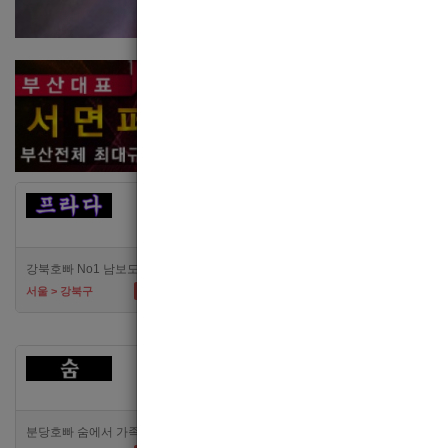
[여성전용클럽]
[여성
카지노
고
강북호빠 No1 남보도 프라다 성북, 노원, 강북, 수유 원콜
TC
50,000
TC
50,00
서울 > 강북구
서울 > 강북구
[여성전용클럽]
숨
분당호빠 숨에서 가족처럼 함께일할 알바 분들을 모십니다.