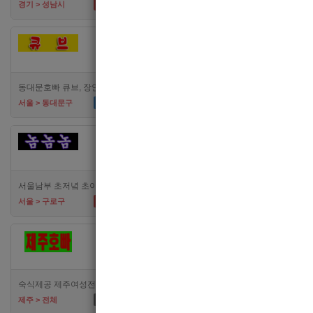
TC
60,000
TC
60,00
경기 > 성남시
경기 > 수원시
[여성전용클럽]
[여성
큐브
메
동대문호빠 큐브, 장안동호빠 최고의 대우로 선수 모집합니다.
시급
50,000
TC
60,00
서울 > 동대문구
경기 > 수원시
[여성전용클럽]
[여성
카라노래빠
서울남부 초저녘 초이스 독점가게! 퇴근시간 자유, 식사제공, 무찡!
TC
면접후결정
TC
40,00
서울 > 구로구
서울 > 관악구
[여성전용클럽]
[여성전용
아지트
에이스노
숙식제공 제주여성전용클럽 제주호빠 알바 해보실분 연락주세요
최소
5,000,000
일급
400,
제주 > 전체
경기 > 평택시