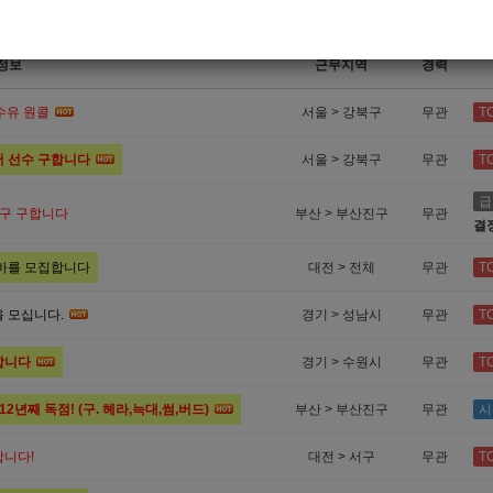
정보
근무지역
경력
 수유 원콜
서울 > 강북구
무관
T
서 선수 구합니다
서울 > 강북구
무관
T
급
식구 구합니다
부산 > 부산진구
무관
결
알바를 모집합니다
대전 > 전체
무관
T
 모십니다.
경기 > 성남시
무관
T
합니다
경기 > 수원시
무관
T
년째 독점! (구. 헤라,늑대,썸,버드)
부산 > 부산진구
무관
시
합니다!
대전 > 서구
무관
T