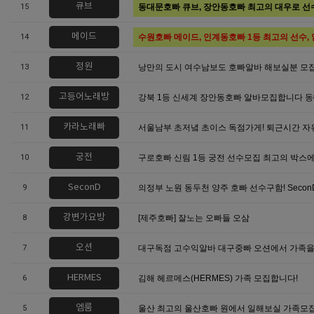
큐브
15
동대문호빠 큐브, 장안동호빠 최고의 대우로 선
메이드
14
수원호빠 메이드, 인계동호빠 1등 최고의 선수, 
정원
13
낭만의 도시 여수남보도 호빠알바 해보실분 모
고등어노래방
12
강북 1등 신세계 장안동호빠 알바모집합니다 
카라노래빠
11
서울남부 초저녘 초이스 독점가게! 퇴근시간 자유
궁전
10
구로호빠 신림 1등 궁전 선수모집 최고의 박스
SeconD
9
의정부 노원 동두천 양주 호빠 선수구함! Secon
강변가요방
8
[제주호빠] 잘노는 오빠들 오삼
오션
7
대구독점 고수익알바 대구중빠 오션에서 가족을
HERMES
6
김해 헤르메스(HERMES) 가족 모집합니다!
엠룸
5
울산 최고의 울산호빠 원에서 일해보실 가족모