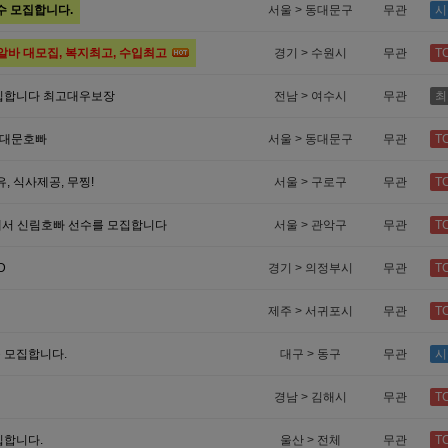
수 모집합니다.
서울 > 동대문구
무관
시
알바 대모집, 복지최고, 수입최고
경기 > 수원시
무관
T
집합니다 최고대우보장
전남 > 여수시
무관
최
동대문호빠
서울 > 동대문구
무관
T
, 식사제공, 무찡!
서울 > 구로구
무관
T
에서 신림호빠 선수를 모집합니다
서울 > 관악구
무관
T
D
경기 > 의정부시
무관
T
제주 > 서귀포시
무관
T
 모집합니다.
대구 > 동구
무관
시
경남 > 김해시
무관
T
집합니다.
울산 > 전체
무관
T