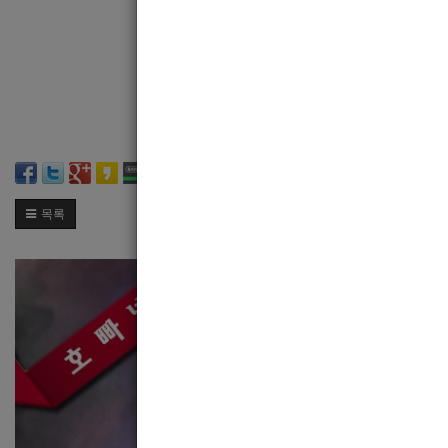
♤♤ 만근 수당 
위치 동부로
목록