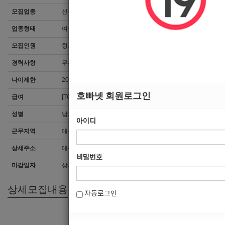
모집업종
선수
업종형태
여성전용클럽
모집인원
항시모집
경력사항
무관
나이제한
20세 ~ 35세
호빠넷 회원로그인
급여
[TC]면접후결정
성별
남자
아이디
근무지역
대구 > 동구
상세주소
대구광역시 동부로24길25 B동 2층
비밀번호
마감일자
상시채용
상세모집내용
자동로그인