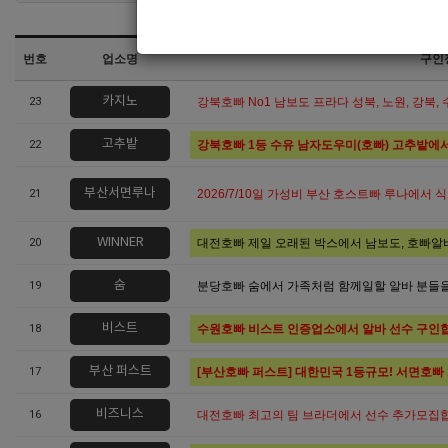
번호
업소명
구인
카지노
23
강북호빠 No1 남보도 프라다 성북, 노원, 강북,
고추밭
22
강북호빠 1등 수유 남자도우미(호빠) 고추밭에
부산서면루나
21
2026/7/10일 가성비 부산 호스트빠 루나에서 
WINNER
20
대전호빠 제일 오래된 박스에서 남보도, 호빠
숨
19
분당호빠 숨에서 가족처럼 함께일할 알바 분들을
비스트
18
수원호빠 비스트 인증업소에서 알바 선수 구인
부산 퍼스트
17
[부산호빠 퍼스트] 대한민국 1등규모! 서면호빠 12
비즈니스
16
대전호빠 최고의 팀 브라더에서 선수 추가모집