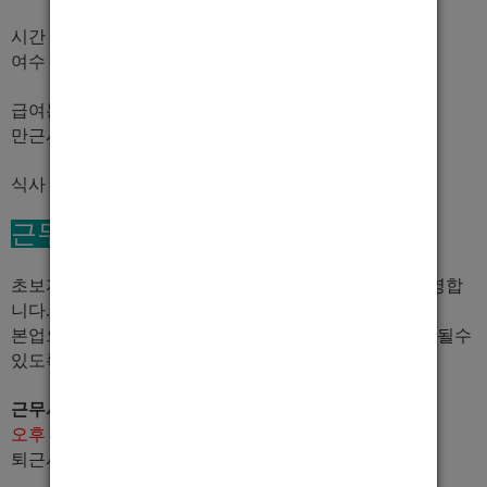
시간 TC :
40,000 + @ (업계 최고TC)
여수 시내 위치 최신식 숙소제공
급여는 무조건 당일 지급 해드립니다.
만근시 인센티브 지급
식사 숙소 무료제공!
근무조건
초보자 경력자 누구나 근무가능하며, 단기 장기 알바 환영합
니다.
본업으로 열심히 일해 보실분들은 최대한 기본수입 + @ 될수
있도록 도와드리겠습니다.
근무시간은?
오후 9시 ~ 오전 6시
(손님없을때까지 근무가능)
퇴근시간은 자유입니다.