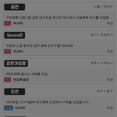
궁전
서울 > 관악구
구로호빠 신림 1등 궁전 선수모집 최고의 박스에서 신림호빠 선수를 모집합니다
TC
40,000
무관
SeconD
경기 > 의정부시
의정부 노원 동두천 양주 호빠 선수구함! SeconD
TC
35,000
무관
강변가요방
제주 > 서귀포시
[제주호빠] 잘노는 오빠들 오삼
TC
면접후결정
무관
오션
대구 > 동구
대구독점 고수익알바 대구중빠 오션에서 가족을 모집합니다.
시급
50,000
무관