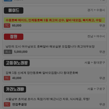
메이드
경기 > 수원시
수원호빠 메이드, 인계동호빠 1등 최고의 선수, 알바 대모집, 복지최고, 수입최고
TC
60,000
무관
정원
전남 > 여수시
낭만의 도시 여수남보도 호빠알바 해보실분 모집합니다 최고대우보장
최소
5,000,000
무관
고등어노래방
서울 > 동대문구
강북 1등 신세계 장안동호빠 알바모집합니다 동대문호빠
TC
40,000
무관
카라노래빠
서울 > 구로구
서울남부 초저녘 초이스 독점가게! 퇴근시간 자유, 식사제공, 무찡!
TC
면접후결정
무관