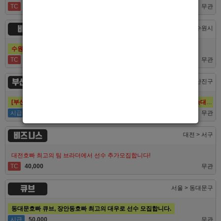
TC
60,000
무관
비스트
경기 > 수원시
수원호빠 비스트 인증업소에서 알바 선수 구인합니다
TC
60,000
무관
부산 퍼스트
부산 > 부산진구
[부산호빠 퍼스트] 대한민국 1등규모! 서면호빠 12년째 독점! (구. 헤라,늑대,썸,버드)
시급
50,000
무관
비즈니스
대전 > 서구
대전호빠 최고의 팀 브라더에서 선수 추가모집합니다!
TC
40,000
무관
큐브
서울 > 동대문구
동대문호빠 큐브, 장안동호빠 최고의 대우로 선수 모집합니다.
시급
50,000
무관