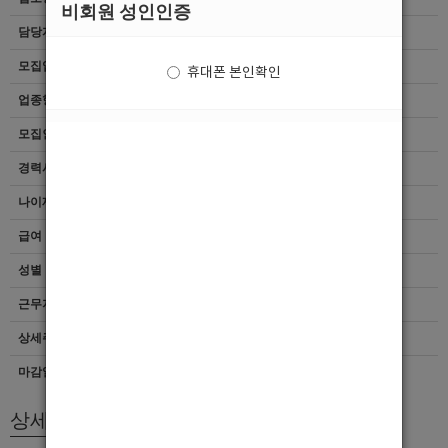
비회원 성인인증
담당자
[이양수]010-7359-8621
모집업종
선수
휴대폰 본인확인
업종형태
여성전용클럽
모집인원
항시모집
경력사항
무관
나이제한
20세 ~ 40세
급여
[최소]5,000,000
성별
무관
근무지역
전남 > 여수시
상세주소
전남 순천시 남신월4길 13-20
마감일자
상시채용
상세모집내용