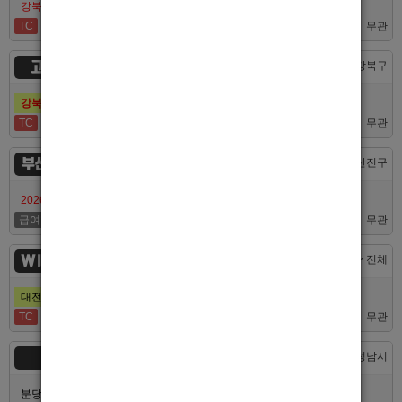
강북호빠 No1 남보도 프라다 성북, 노원, 강북, 수유 원콜
TC
50,000
무관
고추밭
서울 > 강북구
강북호빠 1등 수유 남자도우미(호빠) 고추밭에서 선수 구합니다
TC
50,000
무관
부산서면루나
부산 > 부산진구
2026/7/10일 가성비 부산 호스트빠 루나에서 식구 구합니다
급여협의
면접후결정
무관
WINNER
대전 > 전체
대전호빠 제일 오래된 박스에서 남보도, 호빠알바를 모집합니다
TC
40,000
무관
숨
경기 > 성남시
분당호빠 숨에서 가족처럼 함께일할 알바 분들을 모십니다.