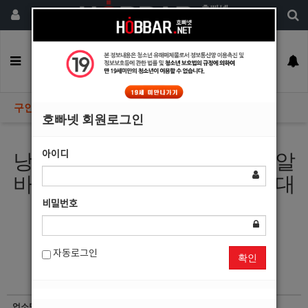
회원가입
구인정보
일자리구해요
커뮤니티
광고안내
이력서등록
구인정보
호빠넷 회원로그인
아이디
낭만의 도시 여수남보도 호빠알
바 해보실분 모집합니다 최고대
우보장
비밀번호
자동로그인
확인
업소명
정원