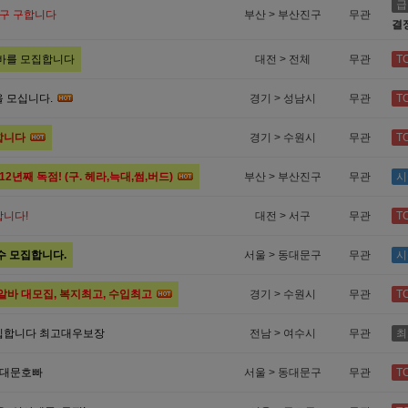
급
식구 구합니다
부산 > 부산진구
무관
결
알바를 모집합니다
대전 > 전체
무관
T
 모십니다.
경기 > 성남시
무관
T
합니다
경기 > 수원시
무관
T
년째 독점! (구. 헤라,늑대,썸,버드)
부산 > 부산진구
무관
시
합니다!
대전 > 서구
무관
T
수 모집합니다.
서울 > 동대문구
무관
시
알바 대모집, 복지최고, 수입최고
경기 > 수원시
무관
T
집합니다 최고대우보장
전남 > 여수시
무관
최
동대문호빠
서울 > 동대문구
무관
T