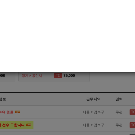
전용클럽]
[여성전용클럽]
[Gay
궁전
강변가요방
구로호빠 신림 1등 궁전 선수모집 최고의 박스에서 신림호빠 선수를 모집합니다
[제주호빠] 잘노는 오빠들 오삼
0
TC
면접후결정
시
제주 > 서귀포시
대구 > 동구
클럽]
[여성전용클럽]
래주점
노래유흥주점
평택 송탄 지역 1등 평택호빠 인스타에서 식구들을 모집해 봅니다^^
용인호빠 미스터에서 일해보실 용인호스트바 알바 모집합니다
000
TC
35,000
경기 > 용인시
정보
근무지역
경력
 수유 원콜
서울 > 강북구
무관
T
서 선수 구합니다
서울 > 강북구
무관
T