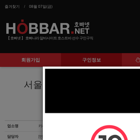
즐겨찾기
08월 07일(금)
【 호빠넷 】 호빠나라 알바사이트 호스트바 선수 구인구직
회원가입
구인정보
서울남부 초저녘 초이스 독점가
업소명
카라노래빠
담당자
[민규]010-9524-2423