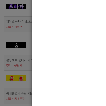
[여성전용클럽]
[여성
카지노
고
강북호빠 No1 남보도 프라다 성북, 노원, 강북, 수유 원콜
TC
50,000
TC
50,00
서울 > 강북구
서울 > 강북구
[여성전용클럽]
숨
분당호빠 숨에서 가족처럼 함께일할 알바 분들을 모십니다.
TC
60,000
TC
60,00
경기 > 성남시
경기 > 수원시
[여성전용클럽]
[여성
큐브
메
동대문호빠 큐브, 장안동호빠 최고의 대우로 선수 모집합니다.
시급
50,000
TC
60,00
서울 > 동대문구
경기 > 수원시