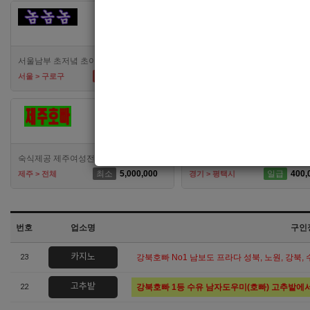
[여성전용클럽]
[여성
카라노래빠
서울남부 초저녘 초이스 독점가게! 퇴근시간 자유, 식사제공, 무찡!
TC
면접후결정
TC
40,00
서울 > 구로구
서울 > 관악구
[여성전용클럽]
[여성전용
아지트
에이스노
숙식제공 제주여성전용클럽 제주호빠 알바 해보실분 연락주세요
최소
5,000,000
일급
400,
제주 > 전체
경기 > 평택시
번호
업소명
구인
카지노
23
강북호빠 No1 남보도 프라다 성북, 노원, 강북,
고추밭
22
강북호빠 1등 수유 남자도우미(호빠) 고추밭에