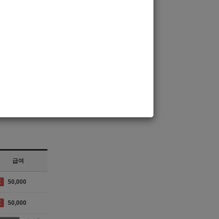
/Trans Bar/중빠]
오션
대구독점 고수익알바 대구중빠 오션에서 가족을 모집합니다.
급
50,000
급여
C
50,000
C
50,000