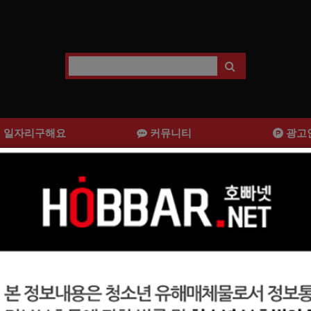
일자리구해요
커뮤니티
광고
게! 퇴근시간 자유, 식사제공, 무