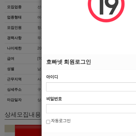
모집업종
선수
업종형태
여성전용클럽
모집인원
항시모집
경력사항
무관
나이제한
20세 ~ 35세
급여
[TC]면접후결정
호빠넷 회원로그인
성별
남자
아이디
근무지역
서울 > 구로구
상세주소
구로디지털단지역 10분거리
비밀번호
마감일자
상시채용
상세모집내용
자동로그인