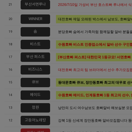
부산서면루나
21
2026/7/10일 가성비 부산 호스트빠 루나에서 
WINNER
20
대전호빠 제일 오래된 박스에서 남보도, 호빠
숨
19
분당호빠 숨에서 가족처럼 함께일할 알바 분들을
비스트
18
수원호빠 비스트 인증업소에서 알바 선수 구인
부산 퍼스트
17
[부산호빠 퍼스트] 대한민국 1등규모! 서면호빠 12
비즈니스
16
대전호빠 최고의 팀 브라더에서 선수 추가모집
큐브
15
동대문호빠 큐브, 장안동호빠 최고의 대우로 선
메이드
14
수원호빠 메이드, 인계동호빠 1등 최고의 선수, 
정원
13
낭만의 도시 여수남보도 호빠알바 해보실분 모
고등어노래방
12
강북 1등 신세계 장안동호빠 알바모집합니다 