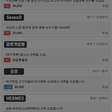
구로호빠 신림 1등 궁전 선수모집 최고의 박스에서 신림호빠 선수를 모집합니다
TC
40,000
무관
SeconD
경기 > 의정부시
의정부 노원 동두천 양주 호빠 선수구함! SeconD
TC
35,000
무관
강변가요방
제주 > 서귀포시
[제주호빠] 잘노는 오빠들 오삼
TC
면접후결정
무관
오션
대구 > 동구
대구독점 고수익알바 대구중빠 오션에서 가족을 모집합니다.
시급
50,000
무관
HERMES
경남 > 김해시
김해 헤르메스(HERMES) 가족 모집합니다!