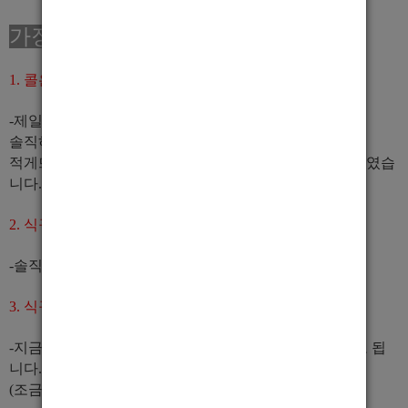
가장많이 하시는 질문들
1. 콜은 많나요?
-제일 중요한 질문인걸로 알고있습니다.
솔직하게 항상 매일 많다고는 말씀 못드립니다ㅜㅜ
적게뜨면
4~5개 정도 뜨고 가장 많았을때는 콜수가 26개
였습
니다.
2. 식구들 사이즈는 괜찮나요?
-솔직히 이지역에서는 다들 괜찮다고 합니다^^
3. 식구들은 총 몇명 인가요?
-지금의
총인원은 22명
정도고 평균 출근자 15~20명 정도 됩
니다.
(조금이라도 바쁘면 꽁치는 식구는 없습니다!!!!!)