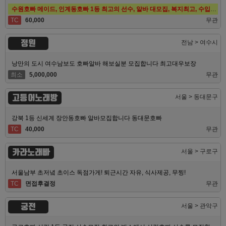
수원호빠 메이드, 인계동호빠 1등 최고의 선수, 알바 대모집, 복지최고, 수입최고
TC
60,000
무관
정원
전남 > 여수시
낭만의 도시 여수남보도 호빠알바 해보실분 모집합니다 최고대우보장
최소
5,000,000
무관
고등어노래방
서울 > 동대문구
강북 1등 신세계 장안동호빠 알바모집합니다 동대문호빠
TC
40,000
무관
카라노래빠
서울 > 구로구
서울남부 초저녘 초이스 독점가게! 퇴근시간 자유, 식사제공, 무찡!
TC
면접후결정
무관
궁전
서울 > 관악구