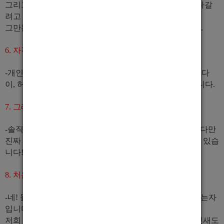
그리고 자랑아닌 자랑? 자부하지만 식구들이 왠만하면 나갈
려고 하지 않습니다. 짤리지 않는 이상
그만둔 식구들은 화류계 자체에서 일을 안하고 있습니다.
6. 자격 조건은 어떻게 되나요?
-개인주의, 양아치,거짓말쟁이, 욕심쟁이, 주정뱅이, 독고다
이, 허세왕, 철새, 알바 이런 분들 제외하고 다 자격이 됩니다.
7. 그래서 사이즈 안보시나요?
-솔직하게 안본다고는 말씀을 못드립니다. 보긴 봅니다! 다만
진짜 사이즈보다
사람의 인성
을 먼저 본다고 말씀드릴수 있습
니다!!
8. 처음하는데 할 수 있을까요?
-네! 물론이죠! 두려워 안하시고 연락주신거 부터 용기있는자
입니다! 이런 분들은 뭘해도 됩니다^^
저희 식구 다들 생각도 깊고 배려라는것을 알기때문에 텃새도