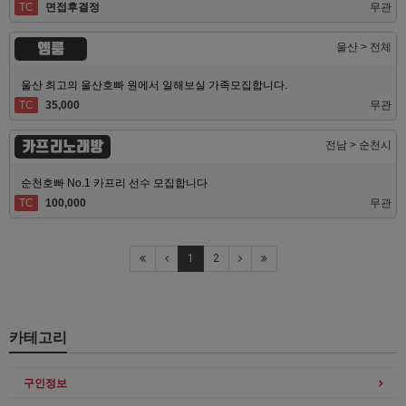
TC
면접후결정
무관
엠룸
울산 > 전체
울산 최고의 울산호빠 원에서 일해보실 가족모집합니다.
TC
35,000
무관
카프리노래방
전남 > 순천시
순천호빠 No.1 카프리 선수 모집합니다
TC
100,000
무관
1
2
카테고리
구인정보