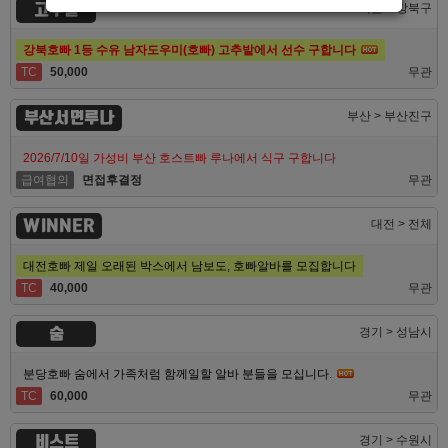
고추밭
서울 > 강북구
강북호빠 1등 수유 남자도우미(호빠) 고추밭에서 선수 구합니다
TC
50,000
무관
부산서면루나
부산 > 부산진구
2026/7/10일 가성비 부산 호스트빠 루나에서 식구 구합니다
급여협의
면접후결정
무관
WINNER
대전 > 전체
대전호빠 제일 오래된 박스에서 남보도, 호빠알바를 모집합니다
TC
40,000
무관
숨
경기 > 성남시
분당호빠 숨에서 가족처럼 함께일할 알바 분들을 모십니다.
TC
60,000
무관
비스트
경기 > 수원시