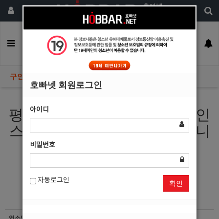
회원가입
구인정보
일자리구해요
커뮤니티
광고안내
이력서등록
구인정보
호빠넷 회원로그인
아이디
평택 송탄 지역 1등 평택호빠 인
스타에서 식구들을 모집해 봅니
다^^
비밀번호
자동로그인
확인
업소명
에이스노래주점