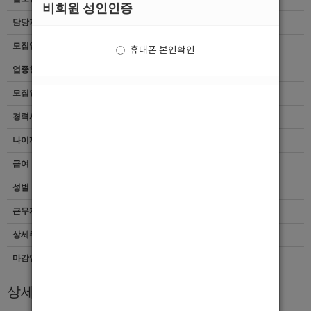
비회원 성인인증
담당자
[이호준]010-6423-8492
모집업종
선수
휴대폰 본인확인
업종형태
여성전용클럽
모집인원
항시모집
경력사항
무관
나이제한
20세 ~ 35세
급여
[일급]400,000
성별
남자
근무지역
경기 > 평택시
상세주소
경기도 평택시 자유로14번길 7 지하1층
마감일자
상시채용
상세모집내용