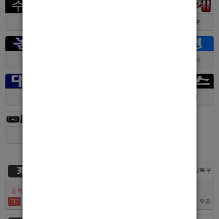
경기 > 수원시
전남 > 여수시
서울 > 동대문구
서울 > 구로구
서울 > 관악구
제주 > 서귀포시
대구 > 동구
제주 > 전체
경기 > 평택시
경기 > 용인시
카지노
서울 > 강북구
강북호빠 No1 남보도 프라다 성북, 노원, 강북, 수유 원콜
TC
50,000
무관