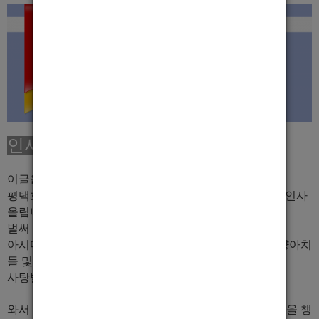
인사말
이글을 누르신 분들 반갑습니다!!
^^
평택호빠 인스타의 큰실장 및 사장 이호준(까꿍이) 라고 인사
올립니다.
벌써
화류계 및 밤생활 한지 년차로 8,9년
됬습니다.
아시다 시피 아니신 분들도 계시겠지만 이바닥이 너무 양아치
들 및 거짓부렁쟁이들의
사
탕발림 때문 많이 당하셧을꺼라 생각합니다ㅜㅜ
와서 느껴보시면 알겠지만 저는 저혼자만의 이윤및 이득을 챙