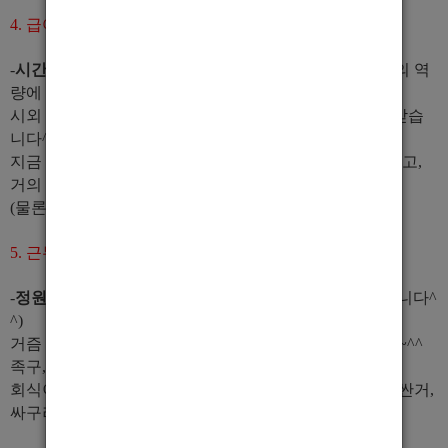
4. 급여부분은 어떻게 되나요?
-
시간당 T/C 35000원
풀티비용
40만원
인데 이것은 개인의 역
량에 따라 올라갔음 올라갔지 내려가지는 않습니다.
시외 지역까지 나가는데 T/C 4만원, T/C 4만5천원 까지 받습
니다^^
지금 여기 제일 잘되는 식구들은
1300~1700 이상
벌고 있고,
거의
평균 300~500정도
벌어가고 있습니다.
(물론 그정도 안되는 식구도 몇 있지만요ㅜㅜ)
5. 근무환경은 어떻게 되나요?
-
정원은 36명까지
입니다~^^(그만큼의 준비가 되어있습니다^
^)
거즘
1~2달에 한번씩 식구들 끼리 행사
를 하고 있습니다~^^
족구, 축구,농구, 야유회, 회식 등등
회식이나 야유회 한다고 제 식구들 한테 어떻게는 싸게, 싼거,
싸구려 안맥입니다!!