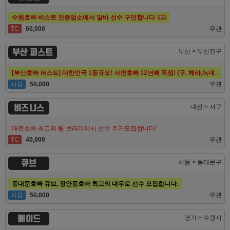
수원호빠 비스트 인증업소에서 알바 선수 구인합니다
TC
60,000
무관
부산 퍼스트
부산 > 부산진구
[부산호빠 퍼스트] 대한민국 1등규모! 서면호빠 12년째 독점! (구. 헤라,늑대,썸,버드)
시급
50,000
무관
비즈니스
대전 > 서구
대전호빠 최고의 팀 브라더에서 선수 추가모집합니다!
TC
40,000
무관
큐브
서울 > 동대문구
동대문호빠 큐브, 장안동호빠 최고의 대우로 선수 모집합니다.
시급
50,000
무관
메이드
경기 > 수원시