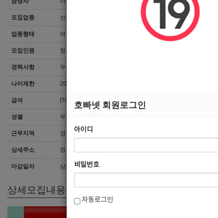
담당자
마감된 공고입니다.
모집업종
선수
업종형태
여성전용클럽
모집인원
항시모집
경력사항
무관
나이제한
20세 ~ 38세
급여
[TC]40,000
호빠넷 회원로그인
성별
무관
아이디
근무지역
경기 > 안산시
상세주소
경기도 안산시 상록구 상록수로 48 우정빌딩 지하1층 103호
비밀번호
마감일자
상시채용
상세모집내용
자동로그인