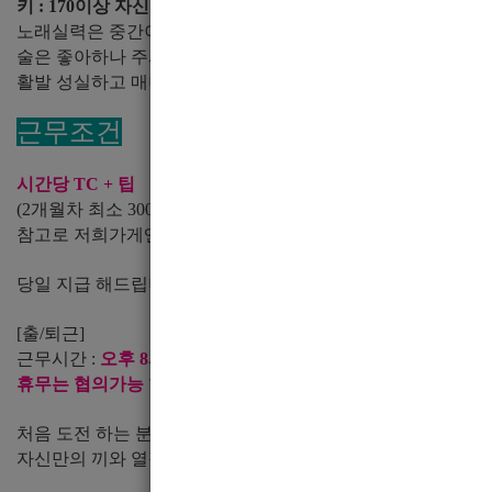
키 : 170이상 자신만의 매력과 끼를 가지신 미남형
노래실력은 중간이상
술은 좋아하나 주사 없으신분
활발 성실하고 매너있고 의리 있으신분만
근무조건
시간당 TC + 팁
(2개월차 최소 300이상 받을수 있게 도와드립니다.)
참고로 저희가게엔 300미만 버는 친구는 없어요.
당일 지급 해드립니다.
[출/퇴근]
근무시간 :
오후 8시 ~ 오전7시
휴무는 협의가능
합니다.
처음 도전 하는 분이라면 호빠라는 직업이 생소할수도, 의구
자신만의 끼와 열정이 있다면 도전하세요.