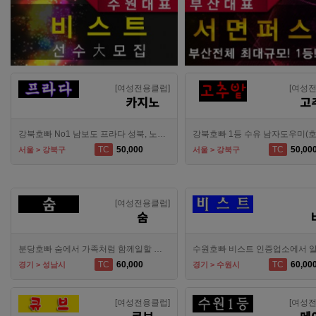
[여성전용클럽]
[여성
카지노
고
강북호빠 No1 남보도 프라다 성북, 노원, 강북, 수유 원콜
TC
50,000
TC
50,00
서울 > 강북구
서울 > 강북구
[여성전용클럽]
숨
분당호빠 숨에서 가족처럼 함께일할 알바 분들을 모십니다.
TC
60,000
TC
60,00
경기 > 성남시
경기 > 수원시
[여성전용클럽]
[여성