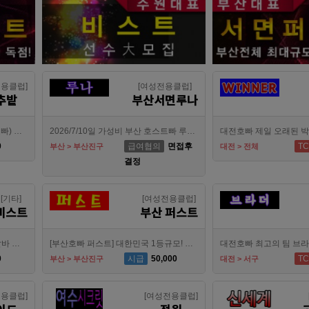
전용클럽]
[여성전용클럽]
추밭
부산서면루나
강북호빠 1등 수유 남자도우미(호빠) 고추밭에서 선수 구합니다
2026/7/10일 가성비 부산 호스트빠 루나에서 식구 구합니다
0
급여협의
면접후
TC
부산 > 부산진구
대전 > 전체
결정
[기타]
[여성전용클럽]
비스트
부산 퍼스트
수원호빠 비스트 인증업소에서 알바 선수 구인합니다
[부산호빠 퍼스트] 대한민국 1등규모! 서면호빠 12년째 독점! (구. 헤라,늑대,썸,버드)
0
시급
50,000
TC
부산 > 부산진구
대전 > 서구
전용클럽]
[여성전용클럽]