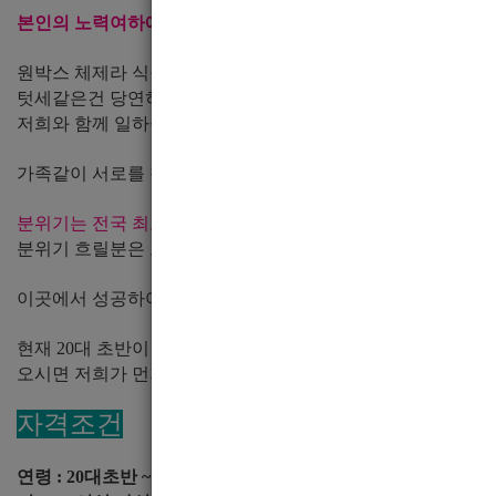
본인의 노력여하에 따라 월 1000만원도 가능한 직업입니다.
원박스 체제라 식구끼리 초이스 보고 식구끼리 같은 방을 들어
텃세같은건 당연히 없구요. 성격좋으시고 상대방 배려하고 존
저희와 함께 일하실수 있습니다.
가족같이 서로를 챙겨주며 형 동생하며, 서로 윈윈하도록 모두
분위기는 전국 최고라고 장담합니다.
분위기 흐릴분은 오지마시고, 성질없고, 주사없고, 정직하고 
이곳에서 성공하여 이 일을 그만두더라도 평생 형 동생 하며 
현재 20대 초반이 막내이며 가장 많으신 분이 40대 초반입니다
오시면 저희가 먼저 챙겨드리니 소외감 느끼지 않고 즐겁게 일
자격조건
연령 : 20대초반 ~ 30대 후반