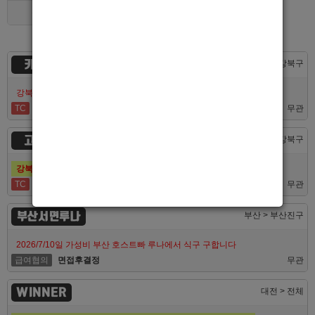
경기 > 용인시
카지노
서울 > 강북구
강북호빠 No1 남보도 프라다 성북, 노원, 강북, 수유 원콜
TC
50,000
무관
고추밭
서울 > 강북구
강북호빠 1등 수유 남자도우미(호빠) 고추밭에서 선수 구합니다
TC
50,000
무관
부산서면루나
부산 > 부산진구
2026/7/10일 가성비 부산 호스트빠 루나에서 식구 구합니다
급여협의
면접후결정
무관
WINNER
대전 > 전체