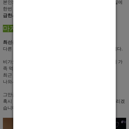
본인의 주량에 맞게 상황 조절 해드리며, 쉬는날은 일주일에
한번 일요일 쉬고 있습니다.
급한사정은 미리 전날 말씀해 주시면 되요 ^^
마지막으로
최선을 정말 다할것이며, 최선을 다하고 있습니다.
다른 가게 실장처럼 아무것도 안하고 가만히 있지 않습니다.
비가오든 눈이오든 정말 리얼 하루종일 피알다니면서, 내 가
족 먹여살리기 위해 열심히 홍보합니다.
최근
6개월동안
하루도 못쉬었습니다.
나와서 제가 쉬는지 쉬지 않는지 보시면 아실거에요.
그만큼 일이 많으니 망설이지 마시고 연락주세요.
혹시 부재시에는 문자나 톡하나 남겨주시면 바로 연락드리겠
습니다.