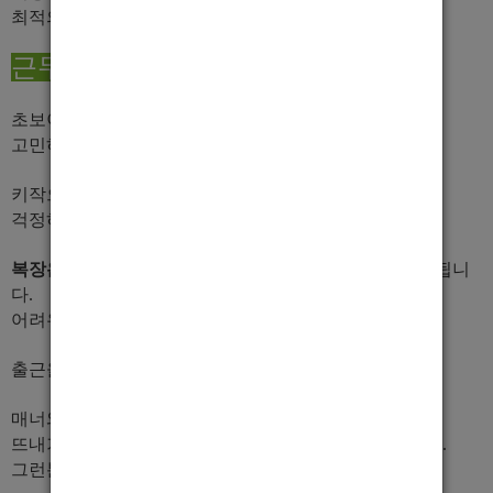
최적의 조건에서 일할수 있으니 목표금액 정해서 오셔요
근무안내
초보이신분들 다 알려 드리겠습니다.
고민하지 마시고 오세요.
키작으신분들 깔창 이용하시면 됩니다.
걱정하지 마세요.
복장은 자율복장 !
자신에게 잘어울리는 옷으로 오시면 됩니
다.
어려우시면
스타일링
도 해드립니다 ^^
출근을 잘하시는 분들이 돈 더 많이 벌어가신답니다 ^^
매너와 근무태도가 정말 중요합니다.
뜨내기나 자기 잘난맛에 일하는 사람들은 딱보면 보여요.
그런분들은 그냥 다시 보냅니다.