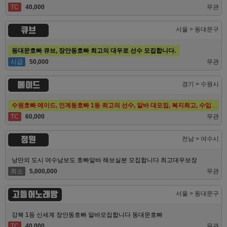
TC
40,000
무관
큐브
서울 > 동대문구
동대문호빠 큐브, 장안동호빠 최고의 대우로 선수 모집합니다.
시급
50,000
무관
메이드
경기 > 수원시
수원호빠 메이드, 인계동호빠 1등 최고의 선수, 알바 대모집, 복지최고, 수입최고
TC
60,000
무관
정원
전남 > 여수시
낭만의 도시 여수남보도 호빠알바 해보실분 모집합니다 최고대우보장
최소
5,000,000
무관
고등어노래방
서울 > 동대문구
강북 1등 신세계 장안동호빠 알바모집합니다 동대문호빠
TC
40,000
무관