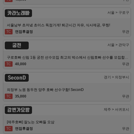
카라노래빠
서울 > 구로구
서울남부 초저녘 초이스 독점가게! 퇴근시간 자유, 식사제공, 무찡!
TC
면접후결정
무관
궁전
서울 > 관악구
구로호빠 신림 1등 궁전 선수모집 최고의 박스에서 신림호빠 선수를 모집합니다
TC
40,000
무관
SeconD
경기 > 의정부시
의정부 노원 동두천 양주 호빠 선수구함! SeconD
TC
35,000
무관
강변가요방
제주 > 서귀포시
[제주호빠] 잘노는 오빠들 오삼
TC
면접후결정
무관