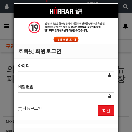
회원가입
구인정보
일자리구해요
커뮤니티
광고안내
이력서등록
구인정보
호빠넷 회원로그인
아이디
의정부남자도우미 호빠알바 뉴
페이스로 오세요 최고대우보장
비밀번호
자동로그인
확인
업소명
GM
담당자
마감된 공고입니다.