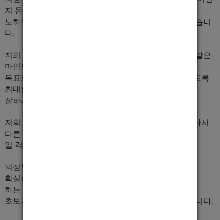
지 돈은 어떻게 버는지
노하우 다 알려드리고 정말 무조건 돈 벌게 해 드릴수 있습니
다.
저희
의정부남자도우미 뉴페이스
는 다같이 벌자는 가족같은
마인드로 !
목표로 하시는 금액보다 그 이상의 금액을 초과할 수 있도록
최대한 도와드리겠습니다.
잘하시면 그렇게 될거구요.
저희 가게는 이제 뉴페이스라고 하면 말 안해도 소문이 나서
다른 지역 손님들도 다 아세요^^
일 걱정은 안하셔도 됩니다.
의정부에서
9년째 운영중인 뉴페이스
입니다.
확실하게 키워 드리겠습니다.
하는 만큼 벌어가는거라고 생각합니다.
초보자도 괜찮구요, 휴학생아르바이트생 또한 가능하답니다.