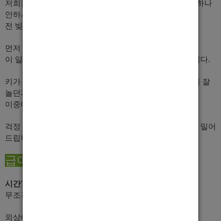
저희는 돈 관계로 절대 장난 안치니까 그런 부분은 걱정 하나
안하셔도 됩니다.
전 빚이 없으니까여.
먼저
사진 면접
은 봅니다.
이 일이 초이스로 먹고 사는일이라 일단 얼굴이 중요합니다.
키가 크던지 몸이 좋던지 노래를 잘하던지 말빨이 좋던지 잘
놀던지 뭔가 꽃히는 매력이 있는지
이중에 몇가지만 되도 돈 많이 벌어가요 ^^
걱정 마시고 성실하게 열심히 하신다고 해주시면 무조건 밀어
드립니다.
급여안내
시간TC 35,000
입니다.
무조건 당일지급! 소수점 까지 확실히 지급!
외상이 없어 장타손님이 있어도 부담 없으실 겁니다.