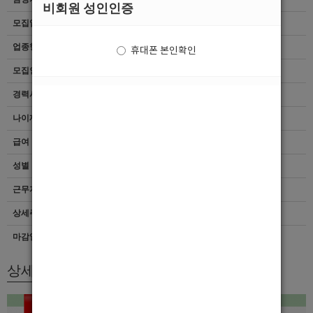
비회원 성인인증
모집업종
선수
업종형태
여성전용클럽
휴대폰 본인확인
모집인원
항시모집
경력사항
무관
나이제한
20세 ~ 39세
급여
[TC]35,000
성별
무관
근무지역
경기 > 의정부시
상세주소
경기도 의정부시 시민로 141
마감일자
상시채용
상세모집내용