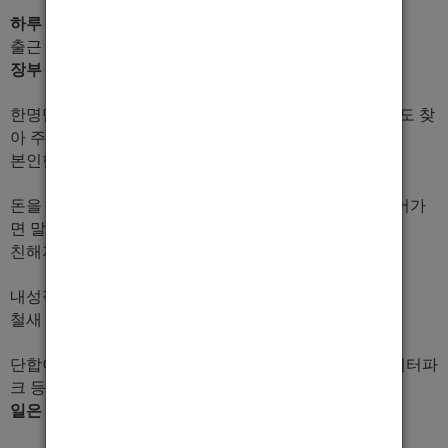
하루 평균 10개 이상
일이 있습니다.
출근 해서 확인 해 보세요.
장부 공개
해드립니다.
한명만 오시는 손님도 있지만 거의 2~3명 많으면 그이상도 찾
아 주시고 있습니다.
본인한테 기회는 무조건 옵니다.
돈을 못벌수가 없는 시스템이며, 선수들끼리 방 한번 들어가
면 말도 자주하고 해서
친해지니깐 그런부분은 전혀 걱정 않으셔도 됩니다.
내성적이신 분들 오시면 되게 밝아 진답니다.
철새 뜨내기는 절대 받지 않습니다.
단합이 좋아 운동 및 회식도 자주 하며, 웨이크, 스키장 워터파
크 등 시간날때 자주 갑니다.
일은 면접 본 당일날도 바로 가능
합니다.