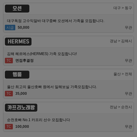
오션
대구 > 동구
대구독점 고수익알바 대구중빠 오션에서 가족을 모집합니다.
시급
50,000
무관
HERMES
경남 > 김해시
김해 헤르메스(HERMES) 가족 모집합니다!
TC
면접후결정
무관
엠룸
울산 > 전체
울산 최고의 울산호빠 원에서 일해보실 가족모집합니다.
TC
35,000
무관
카프리노래방
전남 > 순천시
순천호빠 No.1 카프리 선수 모집합니다
TC
100,000
무관