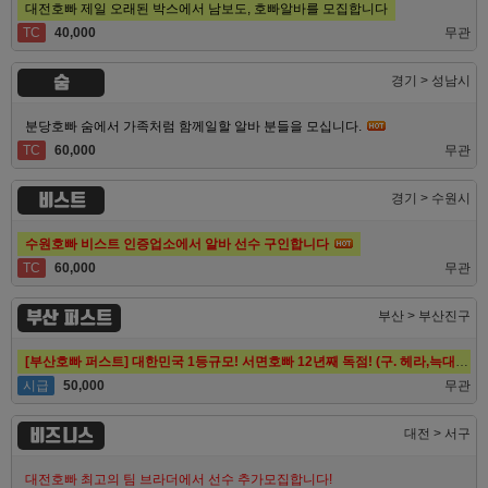
대전호빠 제일 오래된 박스에서 남보도, 호빠알바를 모집합니다
TC
40,000
무관
숨
경기 > 성남시
분당호빠 숨에서 가족처럼 함께일할 알바 분들을 모십니다.
TC
60,000
무관
비스트
경기 > 수원시
수원호빠 비스트 인증업소에서 알바 선수 구인합니다
TC
60,000
무관
부산 퍼스트
부산 > 부산진구
[부산호빠 퍼스트] 대한민국 1등규모! 서면호빠 12년째 독점! (구. 헤라,늑대,썸,버드)
시급
50,000
무관
비즈니스
대전 > 서구
대전호빠 최고의 팀 브라더에서 선수 추가모집합니다!