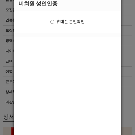
비회원 성인인증
모집업종
선수
업종형태
Gay/Trans Bar/중빠
휴대폰 본인확인
모집인원
항시모집
경력사항
무관
나이제한
20세 ~ 38세
급여
[최소]500,000
성별
무관
근무지역
서울 > 전체
상세주소
서울 종로구 삼일대로30길 21 지하 1층 117호
마감일자
상시채용
상세모집내용