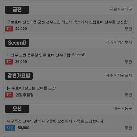
궁전
서울 > 관악구
구로호빠 신림 1등 궁전 선수모집 최고의 박스에서 신림호빠 선수를 모집합니다
TC
40,000
무관
SeconD
경기 > 의정부시
의정부 노원 동두천 양주 호빠 선수구함! SeconD
TC
35,000
무관
강변가요방
제주 > 서귀포시
[제주호빠] 잘노는 오빠들 오삼
TC
면접후결정
무관
오션
대구 > 동구
대구독점 고수익알바 대구중빠 오션에서 가족을 모집합니다.
시급
50,000
무관