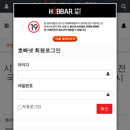
회원가입
구인정보
일자리구해요
커뮤니티
광고안내
이력서등록
구인정보
호빠넷 회원로그인
아이디
시급 15만 서울중빠 최다업소 전
국아로마콜 종로중빠 텔레파시
비밀번호
자동로그인
확인
업소명
G2
담당자
마감된 공고입니다.