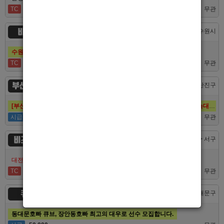
TC
60,000
무관
비스트
경기 > 수원시
수원호빠 비스트 인증업소에서 알바 선수 구인합니다
TC
60,000
무관
부산 퍼스트
부산 > 부산진구
[부산호빠 퍼스트] 대한민국 1등규모! 서면호빠 12년째 독점! (구. 헤라,늑대,썸,버드)
시급
50,000
무관
비즈니스
대전 > 서구
대전호빠 최고의 팀 브라더에서 선수 추가모집합니다!
TC
40,000
무관
큐브
서울 > 동대문구
동대문호빠 큐브, 장안동호빠 최고의 대우로 선수 모집합니다.