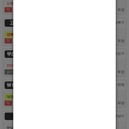
강북호빠 No1 남보도 프라다 성북, 노원, 강북, 수유 원콜
TC
50,000
무관
고추밭
서울 > 강북구
강북호빠 1등 수유 남자도우미(호빠) 고추밭에서 선수 구합니다
TC
50,000
무관
부산서면루나
부산 > 부산진구
2026/7/10일 가성비 부산 호스트빠 루나에서 식구 구합니다
급여협의
면접후결정
무관
WINNER
대전 > 전체
대전호빠 제일 오래된 박스에서 남보도, 호빠알바를 모집합니다
TC
40,000
무관
숨
경기 > 성남시
분당호빠 숨에서 가족처럼 함께일할 알바 분들을 모십니다.