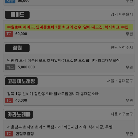
시급
50,000
무관
메이드
경기 > 수원시
수원호빠 메이드, 인계동호빠 1등 최고의 선수, 알바 대모집, 복지최고, 수입최고
TC
60,000
무관
정원
전남 > 여수시
낭만의 도시 여수남보도 호빠알바 해보실분 모집합니다 최고대우보장
최소
5,000,000
무관
고등어노래방
서울 > 동대문구
강북 1등 신세계 장안동호빠 알바모집합니다 동대문호빠
TC
40,000
무관
카라노래빠
서울 > 구로구
서울남부 초저녘 초이스 독점가게! 퇴근시간 자유, 식사제공, 무찡!
TC
면접후결정
무관