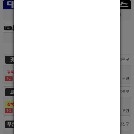
대구 > 동구
제주 > 전체
경기 > 평택시
경기 > 용인시
카지노
서울 > 강북구
강북호빠 No1 남보도 프라다 성북, 노원, 강북, 수유 원콜
TC
50,000
무관
고추밭
서울 > 강북구
강북호빠 1등 수유 남자도우미(호빠) 고추밭에서 선수 구합니다
TC
50,000
무관
부산서면루나
부산 > 부산진구