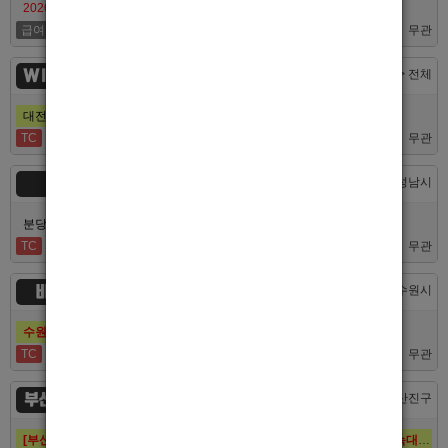
2026/7/10일 가성비 부산 호스트빠 루나에서 식구 구합니다
급여협의
면접후결정
무관
WINNER
대전 > 전체
대전호빠 제일 오래된 박스에서 남보도, 호빠알바를 모집합니다
TC
40,000
무관
숨
경기 > 성남시
분당호빠 숨에서 가족처럼 함께일할 알바 분들을 모십니다.
TC
60,000
무관
비스트
경기 > 수원시
수원호빠 비스트 인증업소에서 알바 선수 구인합니다
TC
60,000
무관
부산 퍼스트
부산 > 부산진구
[부산호빠 퍼스트] 대한민국 1등규모! 서면호빠 12년째 독점! (구. 헤라,늑대,썸,버드)