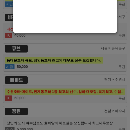
시급
50,000
무관
비즈니스
대전 > 서구
대전호빠 최고의 팀 브라더에서 선수 추가모집합니다!
TC
40,000
무관
큐브
서울 > 동대문구
동대문호빠 큐브, 장안동호빠 최고의 대우로 선수 모집합니다.
시급
50,000
무관
메이드
경기 > 수원시
수원호빠 메이드, 인계동호빠 1등 최고의 선수, 알바 대모집, 복지최고, 수입최고
TC
60,000
무관
정원
전남 > 여수시
낭만의 도시 여수남보도 호빠알바 해보실분 모집합니다 최고대우보장
최소
5,000,000
무관