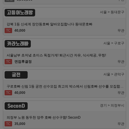
고등어노래방
서울 > 동대문구
강북 1등 신세계 장안동호빠 알바모집합니다 동대문호빠
TC
40,000
무관
카라노래빠
서울 > 구로구
서울남부 초저녘 초이스 독점가게! 퇴근시간 자유, 식사제공, 무찡!
TC
면접후결정
무관
궁전
서울 > 관악구
구로호빠 신림 1등 궁전 선수모집 최고의 박스에서 신림호빠 선수를 모집합니다
TC
40,000
무관
SeconD
경기 > 의정부시
의정부 노원 동두천 양주 호빠 선수구함! SeconD
TC
35,000
무관