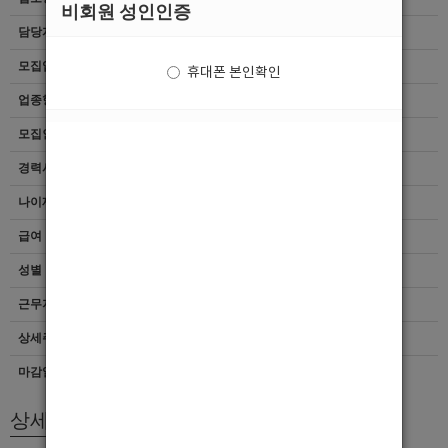
비회원 성인인증
담당자
마감된 공고입니다.
모집업종
선수
휴대폰 본인확인
업종형태
여성전용클럽
모집인원
항시모집
경력사항
무관
나이제한
20세 ~ 35세
급여
[최소]4,000,000
성별
무관
근무지역
광주 > 서구
상세주소
광주 서구 시청로50번길 21-4 4층
마감일자
상시채용
상세모집내용