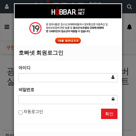
회원가입
구인정보
일자리구해요
커뮤니티
광고안내
이력서등록
구인정보
호빠넷 회원로그인
아이디
광주호빠 시크릿박스에서 돈버
실분 모집합니다 치평동호스트
바
비밀번호
자동로그인
확인
업소명
카르텔파티소주룸