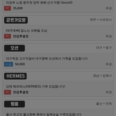
의정부 노원 동두천 양주 호빠 선수구함! SeconD
TC
35,000
무관
강변가요방
제주 > 서귀포시
[제주호빠] 잘노는 오빠들 오삼
TC
면접후결정
무관
오션
대구 > 동구
대구독점 고수익알바 대구중빠 오션에서 가족을 모집합니다.
시급
50,000
무관
HERMES
경남 > 김해시
김해 헤르메스(HERMES) 가족 모집합니다!
TC
면접후결정
무관
엠룸
울산 > 전체
울산 최고의 울산호빠 원에서 일해보실 가족모집합니다.