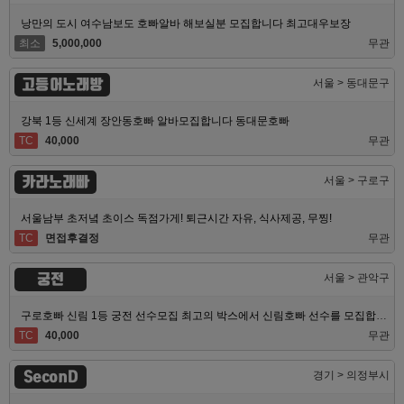
낭만의 도시 여수남보도 호빠알바 해보실분 모집합니다 최고대우보장
최소
5,000,000
무관
고등어노래방
서울 > 동대문구
강북 1등 신세계 장안동호빠 알바모집합니다 동대문호빠
TC
40,000
무관
카라노래빠
서울 > 구로구
서울남부 초저녘 초이스 독점가게! 퇴근시간 자유, 식사제공, 무찡!
TC
면접후결정
무관
궁전
서울 > 관악구
구로호빠 신림 1등 궁전 선수모집 최고의 박스에서 신림호빠 선수를 모집합니다
TC
40,000
무관
SeconD
경기 > 의정부시