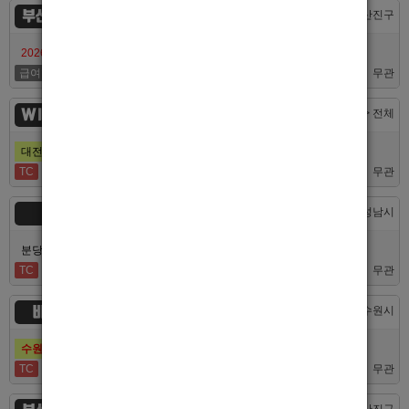
부산서면루나
부산 > 부산진구
2026/7/10일 가성비 부산 호스트빠 루나에서 식구 구합니다
급여협의
면접후결정
무관
WINNER
대전 > 전체
대전호빠 제일 오래된 박스에서 남보도, 호빠알바를 모집합니다
TC
40,000
무관
숨
경기 > 성남시
분당호빠 숨에서 가족처럼 함께일할 알바 분들을 모십니다.
TC
60,000
무관
비스트
경기 > 수원시
수원호빠 비스트 인증업소에서 알바 선수 구인합니다
TC
60,000
무관
부산 > 부산진구