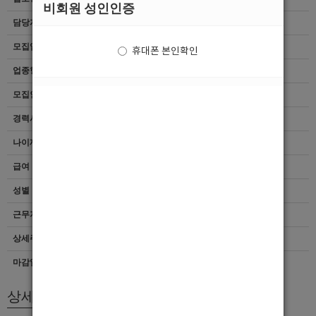
비회원 성인인증
담당자
마감된 공고입니다.
모집업종
선수
휴대폰 본인확인
업종형태
여성전용클럽
모집인원
항시모집
경력사항
무관
나이제한
20세 ~ 39세
급여
[일급]200,000
성별
남자
근무지역
강원 > 강릉시
상세주소
강원도강릉시 솔올로5번길 18-2 4층
마감일자
상시채용
상세모집내용