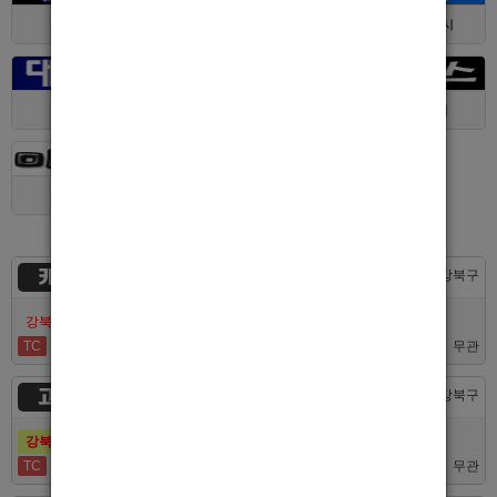
서울 > 구로구
서울 > 관악구
제주 > 서귀포시
대구 > 동구
제주 > 전체
경기 > 평택시
경기 > 용인시
카지노
서울 > 강북구
강북호빠 No1 남보도 프라다 성북, 노원, 강북, 수유 원콜
TC
50,000
무관
고추밭
서울 > 강북구
강북호빠 1등 수유 남자도우미(호빠) 고추밭에서 선수 구합니다
TC
50,000
무관