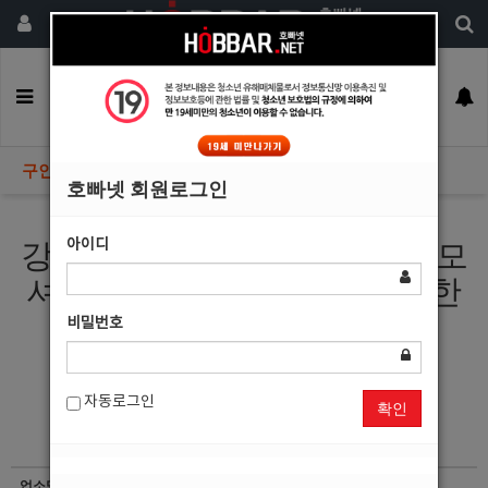
회원가입
구인정보
일자리구해요
커뮤니티
광고안내
이력서등록
구인정보
호빠넷 회원로그인
아이디
강릉에서 강릉호빠 선수님들 모
셔요^^노텃세 가족적인 따듯한
분위기^^
비밀번호
자동로그인
확인
업소명
스캔들