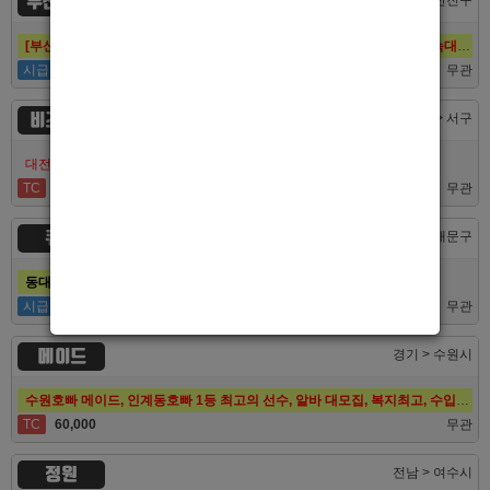
부산 퍼스트
[부산호빠 퍼스트] 대한민국 1등규모! 서면호빠 12년째 독점! (구. 헤라,늑대,썸,버드)
시급
50,000
무관
비즈니스
대전 > 서구
대전호빠 최고의 팀 브라더에서 선수 추가모집합니다!
TC
40,000
무관
큐브
서울 > 동대문구
동대문호빠 큐브, 장안동호빠 최고의 대우로 선수 모집합니다.
시급
50,000
무관
메이드
경기 > 수원시
수원호빠 메이드, 인계동호빠 1등 최고의 선수, 알바 대모집, 복지최고, 수입최고
TC
60,000
무관
정원
전남 > 여수시