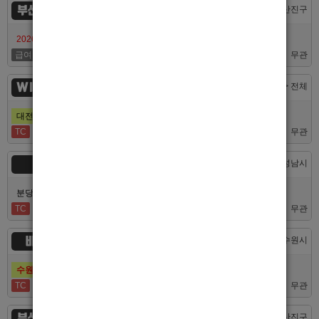
부산서면루나
부산 > 부산진구
2026/7/10일 가성비 부산 호스트빠 루나에서 식구 구합니다
급여협의
면접후결정
무관
WINNER
대전 > 전체
대전호빠 제일 오래된 박스에서 남보도, 호빠알바를 모집합니다
TC
40,000
무관
숨
경기 > 성남시
분당호빠 숨에서 가족처럼 함께일할 알바 분들을 모십니다.
TC
60,000
무관
비스트
경기 > 수원시
수원호빠 비스트 인증업소에서 알바 선수 구인합니다
TC
60,000
무관
부산 퍼스트
부산 > 부산진구