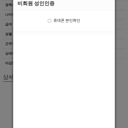
비회원 성인인증
경력사항
무관
나이제한
20세 ~ 35세
휴대폰 본인확인
급여
[TC]면접후결정
성별
남자
근무지역
대전
상세주소
대전 광역시 서구 월평동
마감일자
상시모집
상세모집내용
대전1호점에서 2년 넘게 지속하며
영업중인 여성전용 bar 입니다.!
돈도 많이 벌고~ 술도 마시고 매력적인 여자손님들과
즐겁게 웃고 떠들며
일할수 있는 충분히 매력적인 직종이죠!