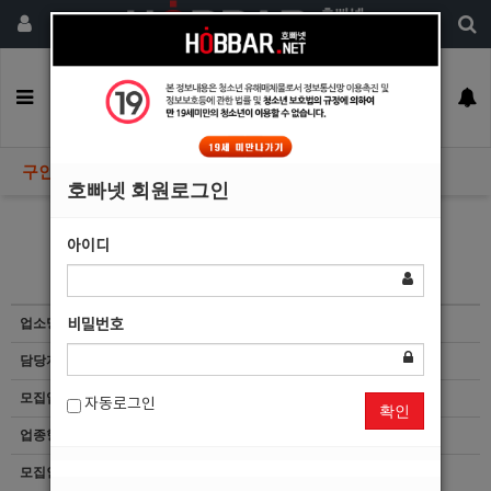
회원가입
구인정보
일자리구해요
커뮤니티
광고안내
이력서등록
구인정보
호빠넷 회원로그인
아이디
대전1등사무실 선수급구!
업소명
비밀번호
담당자
마감된 공고입니다.
모집업종
선수
자동로그인
확인
업종형태
여성전용클럽
모집인원
항시모집