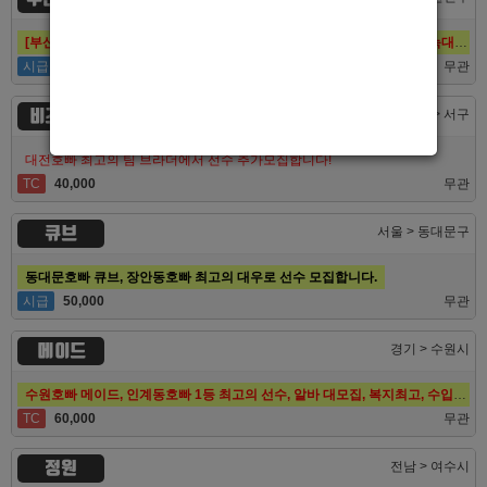
[부산호빠 퍼스트] 대한민국 1등규모! 서면호빠 12년째 독점! (구. 헤라,늑대,썸,버드)
시급
50,000
무관
비즈니스
대전 > 서구
대전호빠 최고의 팀 브라더에서 선수 추가모집합니다!
TC
40,000
무관
큐브
서울 > 동대문구
동대문호빠 큐브, 장안동호빠 최고의 대우로 선수 모집합니다.
시급
50,000
무관
메이드
경기 > 수원시
수원호빠 메이드, 인계동호빠 1등 최고의 선수, 알바 대모집, 복지최고, 수입최고
TC
60,000
무관
정원
전남 > 여수시