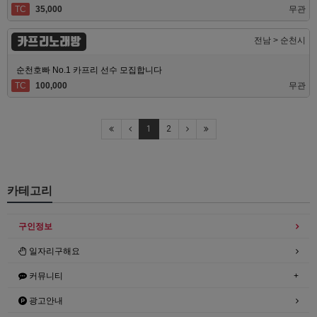
TC
35,000
무관
카프리노래방
전남 > 순천시
순천호빠 No.1 카프리 선수 모집합니다
TC
100,000
무관
1
2
카테고리
구인정보
일자리구해요
커뮤니티
광고안내