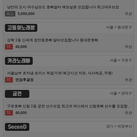
낭만의 도시 여수남보도 호빠알바 해보실분 모집합니다 최고대우보장
최소
5,000,000
무관
고등어노래방
서울 > 동대문구
강북 1등 신세계 장안동호빠 알바모집합니다 동대문호빠
TC
40,000
무관
카라노래빠
서울 > 구로구
서울남부 초저녘 초이스 독점가게! 퇴근시간 자유, 식사제공, 무찡!
TC
면접후결정
무관
궁전
서울 > 관악구
구로호빠 신림 1등 궁전 선수모집 최고의 박스에서 신림호빠 선수를 모집합니다
TC
40,000
무관
SeconD
경기 > 의정부시