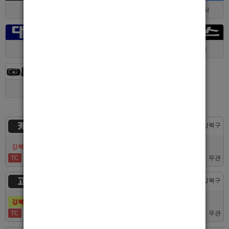
서울 > 구로구
서울 > 관악구
제주 > 서귀포시
대구 > 동구
제주 > 전체
경기 > 평택시
경기 > 용인시
카지노
서울 > 강북구
강북호빠 No1 남보도 프라다 성북, 노원, 강북, 수유 원콜
TC
50,000
무관
고추밭
서울 > 강북구
강북호빠 1등 수유 남자도우미(호빠) 고추밭에서 선수 구합니다
TC
50,000
무관