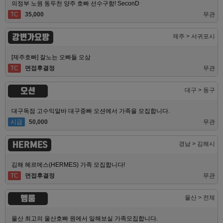
의정부 노원 동두천 양주 호빠 선수구함! SeconD
TC
35,000
무관
강변가요방
제주 > 서귀포시
[제주호빠] 잘노는 오빠들 오삼
TC
면접후결정
무관
오션
대구 > 동구
대구독점 고수익알바 대구중빠 오션에서 가족을 모집합니다.
시급
50,000
무관
HERMES
경남 > 김해시
김해 헤르메스(HERMES) 가족 모집합니다!
TC
면접후결정
무관
엠룸
울산 > 전체
울산 최고의 울산호빠 원에서 일해보실 가족모집합니다.