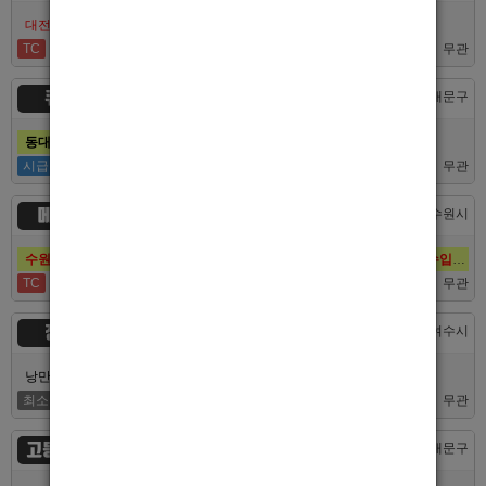
대전호빠 최고의 팀 브라더에서 선수 추가모집합니다!
TC
40,000
무관
큐브
서울 > 동대문구
동대문호빠 큐브, 장안동호빠 최고의 대우로 선수 모집합니다.
시급
50,000
무관
메이드
경기 > 수원시
수원호빠 메이드, 인계동호빠 1등 최고의 선수, 알바 대모집, 복지최고, 수입최고
TC
60,000
무관
정원
전남 > 여수시
낭만의 도시 여수남보도 호빠알바 해보실분 모집합니다 최고대우보장
최소
5,000,000
무관
고등어노래방
서울 > 동대문구