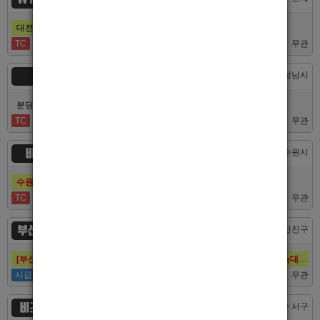
대전호빠 제일 오래된 박스에서 남보도, 호빠알바를 모집합니다
TC
40,000
무관
숨
경기 > 성남시
분당호빠 숨에서 가족처럼 함께일할 알바 분들을 모십니다.
TC
60,000
무관
비스트
경기 > 수원시
수원호빠 비스트 인증업소에서 알바 선수 구인합니다
TC
60,000
무관
부산 퍼스트
부산 > 부산진구
[부산호빠 퍼스트] 대한민국 1등규모! 서면호빠 12년째 독점! (구. 헤라,늑대,썸,버드)
시급
50,000
무관
비즈니스
대전 > 서구