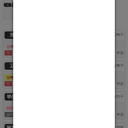
경기 > 용인시
카지노
서울 > 강북구
강북호빠 No1 남보도 프라다 성북, 노원, 강북, 수유 원콜
TC
50,000
무관
고추밭
서울 > 강북구
강북호빠 1등 수유 남자도우미(호빠) 고추밭에서 선수 구합니다
TC
50,000
무관
부산서면루나
부산 > 부산진구
2026/7/10일 가성비 부산 호스트빠 루나에서 식구 구합니다
급여협의
면접후결정
무관
WINNER
대전 > 전체