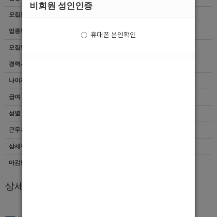
비회원 성인인증
모집업종
선수
업종형태
여성전용클럽
휴대폰 본인확인
모집인원
항시모집
경력사항
무관
나이제한
20세 ~ 35세
급여
[TC]40,000
성별
남자
근무지역
경기 > 시흥시
상세주소
경시도 시흥시
마감일자
상시모집
상세모집내용