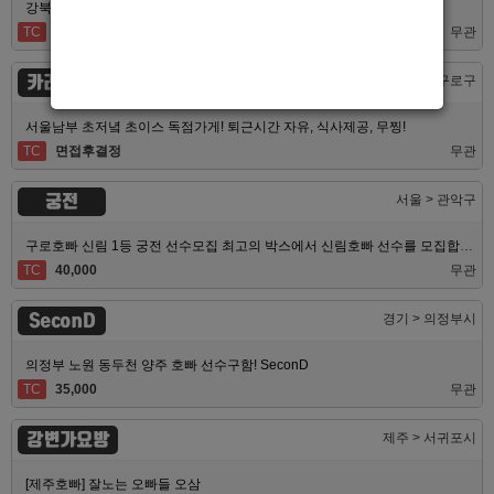
강북 1등 신세계 장안동호빠 알바모집합니다 동대문호빠
TC
40,000
무관
카라노래빠
서울 > 구로구
서울남부 초저녘 초이스 독점가게! 퇴근시간 자유, 식사제공, 무찡!
TC
면접후결정
무관
궁전
서울 > 관악구
구로호빠 신림 1등 궁전 선수모집 최고의 박스에서 신림호빠 선수를 모집합니다
TC
40,000
무관
SeconD
경기 > 의정부시
의정부 노원 동두천 양주 호빠 선수구함! SeconD
TC
35,000
무관
강변가요방
제주 > 서귀포시
[제주호빠] 잘노는 오빠들 오삼