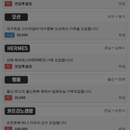
TC
면접후결정
무관
오션
대구 > 동구
대구독점 고수익알바 대구중빠 오션에서 가족을 모집합니다.
시급
50,000
무관
HERMES
경남 > 김해시
김해 헤르메스(HERMES) 가족 모집합니다!
TC
면접후결정
무관
엠룸
울산 > 전체
울산 최고의 울산호빠 원에서 일해보실 가족모집합니다.
TC
35,000
무관
카프리노래방
전남 > 순천시
순천호빠 No.1 카프리 선수 모집합니다
TC
100,000
무관