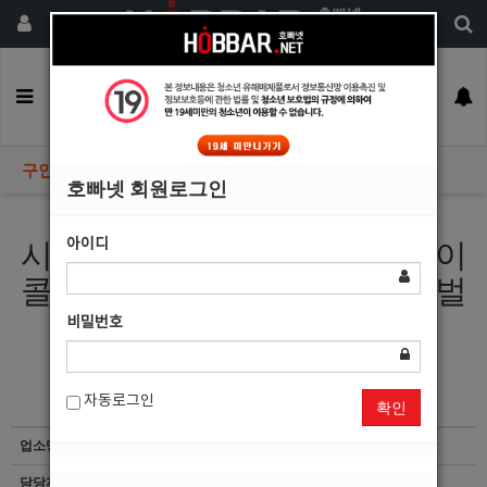
회원가입
구인정보
일자리구해요
커뮤니티
광고안내
이력서등록
구인정보
호빠넷 회원로그인
아이디
시화에 위치한 시화호빠 느낌이
콜이 너무많아 버겁습니다 돈벌
러오세요.
비밀번호
자동로그인
확인
업소명
느낌
담당자
마감된 공고입니다.