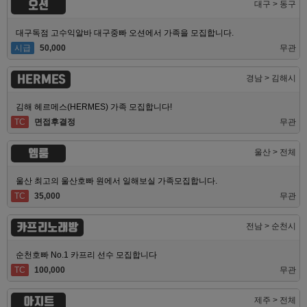
오션
대구 > 동구
대구독점 고수익알바 대구중빠 오션에서 가족을 모집합니다.
시급
50,000
무관
HERMES
경남 > 김해시
김해 헤르메스(HERMES) 가족 모집합니다!
TC
면접후결정
무관
엠룸
울산 > 전체
울산 최고의 울산호빠 원에서 일해보실 가족모집합니다.
TC
35,000
무관
카프리노래방
전남 > 순천시
순천호빠 No.1 카프리 선수 모집합니다
TC
100,000
무관
아지트
제주 > 전체