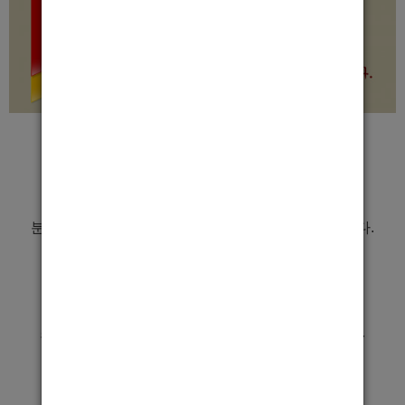
인사말
경기도 최고의 조건을 약속해드릴수있는
분당호빠 숨에서, 가족처럼 함께 일할분들을 구합니다.
근무조건
초보자,단기,투잡 상관없이 어느분이든 환영합니다.
어떤분이든 일할수있게 훌륭히 코치해드립니다.
(돈 못벌일 없습니다)