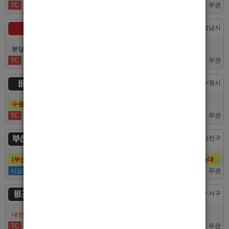
TC
40,000
무관
숨
경기 > 성남시
분당호빠 숨에서 가족처럼 함께일할 알바 분들을 모십니다.
TC
60,000
무관
비스트
경기 > 수원시
수원호빠 비스트 인증업소에서 알바 선수 구인합니다
TC
60,000
무관
부산 퍼스트
부산 > 부산진구
[부산호빠 퍼스트] 대한민국 1등규모! 서면호빠 12년째 독점! (구. 헤라,늑대,썸,버드)
시급
50,000
무관
비즈니스
대전 > 서구
대전호빠 최고의 팀 브라더에서 선수 추가모집합니다!
TC
40,000
무관