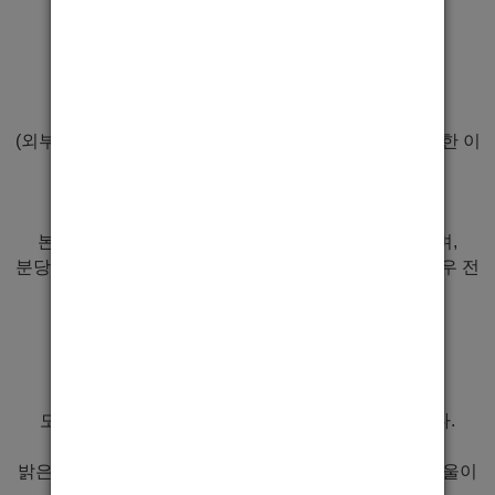
급여안내
1시간 6만원
외부 콜 5만원 (콜차량 보유)
(외부에서 손님 가게로 유치시 손님이 지불한 주대에 대한 이
익,
전부 보장해 드립니다. 굉장히 큰 돈입니다.)
본인만의 손님을 만들어 술도 팔아 이익을 낼수있으며,
분당호빠 알바로 열심히 하시면 더 큰 기회와 함께 노하우 전
수로 실장의 길도
열어드립니다.
끝으로
모두가 힘든시기, 무조건 돈벌어갈수있게 해드립니다.
무엇보다 좋은사람들과 함께 따뜻하고,
밝은 가게 분위기 조성을 유지시키는데 늘 큰 관심을 기울이