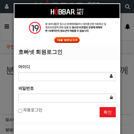
회원가입
구인정보
일자리구해요
커뮤니티
광고안내
이력서등록
구인정보
호빠넷 회원로그인
아이디
분당호빠 숨에서 가족처럼 함께
일할 알바 분들을 모십니다.
비밀번호
자동로그인
확인
업소명
숨
담당자
[김동욱]010-3065-1966