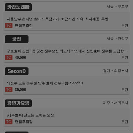
카라노래빠
서울 > 구로구
서울남부 초저녘 초이스 독점가게! 퇴근시간 자유, 식사제공, 무찡!
TC
면접후결정
무관
궁전
서울 > 관악구
구로호빠 신림 1등 궁전 선수모집 최고의 박스에서 신림호빠 선수를 모집합니다
TC
40,000
무관
SeconD
경기 > 의정부시
의정부 노원 동두천 양주 호빠 선수구함! SeconD
TC
35,000
무관
강변가요방
제주 > 서귀포시
[제주호빠] 잘노는 오빠들 오삼
TC
면접후결정
무관