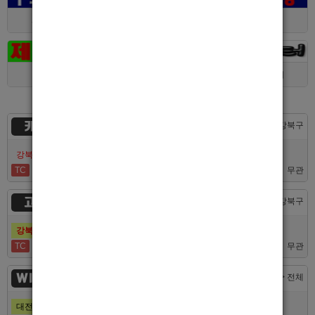
서울 > 관악구
제주 > 서귀포시
대구 > 동구
제주 > 전체
경기 > 평택시
경기 > 용인시
카지노
서울 > 강북구
강북호빠 No1 남보도 프라다 성북, 노원, 강북, 수유 원콜
TC
50,000
무관
고추밭
서울 > 강북구
강북호빠 1등 수유 남자도우미(호빠) 고추밭에서 선수 구합니다
TC
50,000
무관
WINNER
대전 > 전체
대전호빠 제일 오래된 박스에서 남보도, 호빠알바를 모집합니다