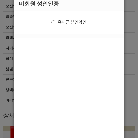
비회원 성인인증
모집업종
선수
업종형태
여성전용클럽
휴대폰 본인확인
모집인원
항시모집
경력사항
무관
나이제한
21세 ~ 39세
급여
[TC]60,000
성별
남자
근무지역
경기 > 성남시
상세주소
성남시 분당구 정자일로 192 지파크프라자 지하1층 숨
마감일자
상시채용
상세모집내용