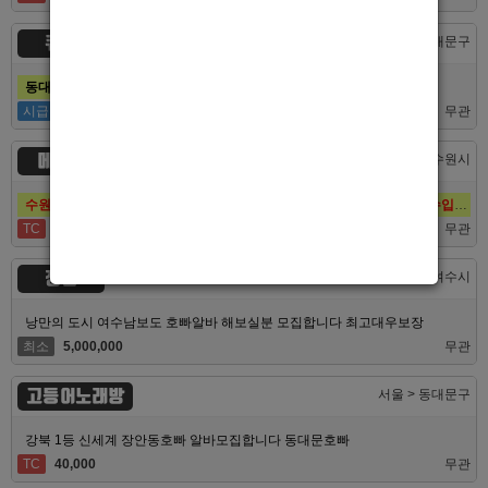
큐브
서울 > 동대문구
동대문호빠 큐브, 장안동호빠 최고의 대우로 선수 모집합니다.
시급
50,000
무관
메이드
경기 > 수원시
수원호빠 메이드, 인계동호빠 1등 최고의 선수, 알바 대모집, 복지최고, 수입최고
TC
60,000
무관
정원
전남 > 여수시
낭만의 도시 여수남보도 호빠알바 해보실분 모집합니다 최고대우보장
최소
5,000,000
무관
고등어노래방
서울 > 동대문구
강북 1등 신세계 장안동호빠 알바모집합니다 동대문호빠
TC
40,000
무관