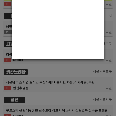
TC
60,000
무관
정원
전남 > 여수시
낭만의 도시 여수남보도 호빠알바 해보실분 모집합니다 최고대우보장
최소
5,000,000
무관
고등어노래방
서울 > 동대문구
강북 1등 신세계 장안동호빠 알바모집합니다 동대문호빠
TC
40,000
무관
카라노래빠
서울 > 구로구
서울남부 초저녘 초이스 독점가게! 퇴근시간 자유, 식사제공, 무찡!
TC
면접후결정
무관
궁전
서울 > 관악구
구로호빠 신림 1등 궁전 선수모집 최고의 박스에서 신림호빠 선수를 모집합니다
TC
40,000
무관