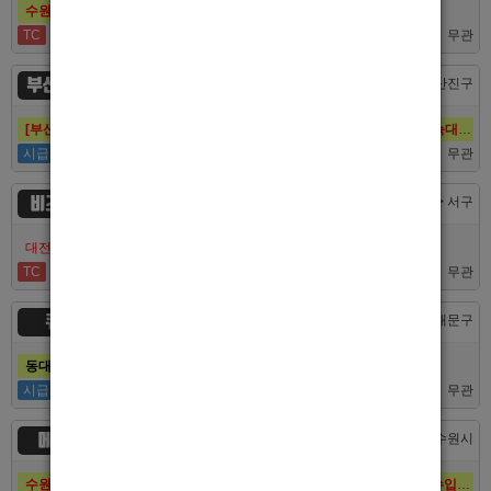
수원호빠 비스트 인증업소에서 알바 선수 구인합니다
TC
60,000
무관
부산 퍼스트
부산 > 부산진구
[부산호빠 퍼스트] 대한민국 1등규모! 서면호빠 12년째 독점! (구. 헤라,늑대,썸,버드)
시급
50,000
무관
비즈니스
대전 > 서구
대전호빠 최고의 팀 브라더에서 선수 추가모집합니다!
TC
40,000
무관
큐브
서울 > 동대문구
동대문호빠 큐브, 장안동호빠 최고의 대우로 선수 모집합니다.
시급
50,000
무관
메이드
경기 > 수원시
수원호빠 메이드, 인계동호빠 1등 최고의 선수, 알바 대모집, 복지최고, 수입최고