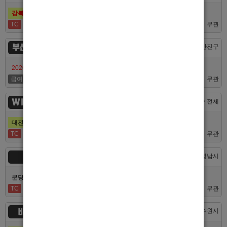
강북호빠 1등 수유 남자도우미(호빠) 고추밭에서 선수 구합니다
TC
50,000
무관
부산서면루나
부산 > 부산진구
2026/7/10일 가성비 부산 호스트빠 루나에서 식구 구합니다
급여협의
면접후결정
무관
WINNER
대전 > 전체
대전호빠 제일 오래된 박스에서 남보도, 호빠알바를 모집합니다
TC
40,000
무관
숨
경기 > 성남시
분당호빠 숨에서 가족처럼 함께일할 알바 분들을 모십니다.
TC
60,000
무관
비스트
경기 > 수원시