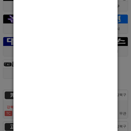
경기 > 수원시
전남 > 여수시
서울 > 동대문구
서울 > 구로구
서울 > 관악구
제주 > 서귀포시
대구 > 동구
제주 > 전체
경기 > 평택시
경기 > 용인시
카지노
서울 > 강북구
강북호빠 No1 남보도 프라다 성북, 노원, 강북, 수유 원콜
TC
50,000
무관
고추밭
서울 > 강북구