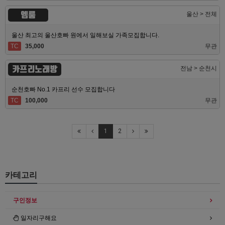
엠룸
울산 > 전체
울산 최고의 울산호빠 원에서 일해보실 가족모집합니다.
TC
35,000
무관
카프리노래방
전남 > 순천시
순천호빠 No.1 카프리 선수 모집합니다
TC
100,000
무관
1
2
카테고리
구인정보
일자리구해요