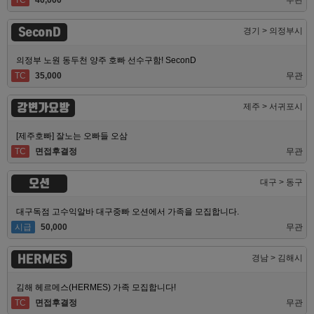
SeconD
경기 > 의정부시
의정부 노원 동두천 양주 호빠 선수구함! SeconD
TC
35,000
무관
강변가요방
제주 > 서귀포시
[제주호빠] 잘노는 오빠들 오삼
TC
면접후결정
무관
오션
대구 > 동구
대구독점 고수익알바 대구중빠 오션에서 가족을 모집합니다.
시급
50,000
무관
HERMES
경남 > 김해시
김해 헤르메스(HERMES) 가족 모집합니다!
TC
면접후결정
무관