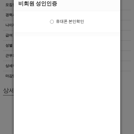
비회원 성인인증
모집인원
항시모집
경력사항
무관
휴대폰 본인확인
나이제한
20세 ~ 34세
급여
[TC]40,000
성별
남자
근무지역
대구 > 중구
상세주소
대구광역시 중구 삼덕동1가 23-6
마감일자
상시채용
상세모집내용
대구 시내 기반 사무실
시내 1 번 인스타
대구 사무실중 가장많은 가게 1번콜을 잡고 있습니다.
대구 남구 수성구 다 갑니다
현재 대구에서 가장 인지도 높습니다