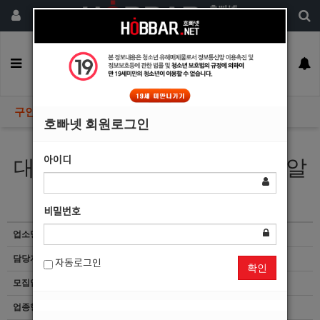
회원가입
구인정보
일자리구해요
커뮤니티
광고안내
이력서등록
구인정보
호빠넷 회원로그인
아이디
대구호빠 동성로 인스타 호빠알
바 모집합니다
비밀번호
업소명
인스타
담당자
마감된 공고입니다.
자동로그인
확인
모집업종
선수
업종형태
기타