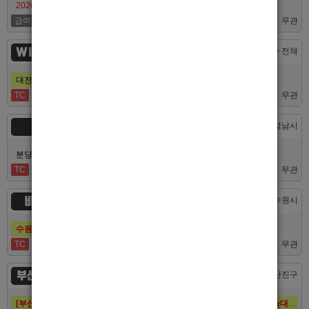
2026/7/10일 가성비 부산 호스트빠 루나에서 식구 구합니다
급여협의
면접후결정
무관
WINNER
대전 > 전체
대전호빠 제일 오래된 박스에서 남보도, 호빠알바를 모집합니다
TC
40,000
무관
숨
경기 > 성남시
분당호빠 숨에서 가족처럼 함께일할 알바 분들을 모십니다.
TC
60,000
무관
비스트
경기 > 수원시
수원호빠 비스트 인증업소에서 알바 선수 구인합니다
TC
60,000
무관
부산 퍼스트
부산 > 부산진구
[부산호빠 퍼스트] 대한민국 1등규모! 서면호빠 12년째 독점! (구. 헤라,늑대,썸,버드)