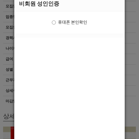
비회원 성인인증
모집업종
선수
업종형태
여성전용클럽
휴대폰 본인확인
모집인원
항시모집
경력사항
무관
나이제한
20세 ~ 50세
급여
[시급]60,000
성별
남자
근무지역
경남 > 창원시
상세주소
경남 창원시 마산회원구 양덕로 140
마감일자
상시채용
상세모집내용