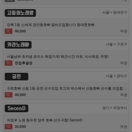
고등어노래방
서울 > 동대문구
강북 1등 신세계 장안동호빠 알바모집합니다 동대문호빠
TC
40,000
무관
카라노래빠
서울 > 구로구
서울남부 초저녘 초이스 독점가게! 퇴근시간 자유, 식사제공, 무찡!
TC
면접후결정
무관
궁전
서울 > 관악구
구로호빠 신림 1등 궁전 선수모집 최고의 박스에서 신림호빠 선수를 모집합니다
TC
40,000
무관
SeconD
경기 > 의정부시
의정부 노원 동두천 양주 호빠 선수구함! SeconD
TC
35,000
무관