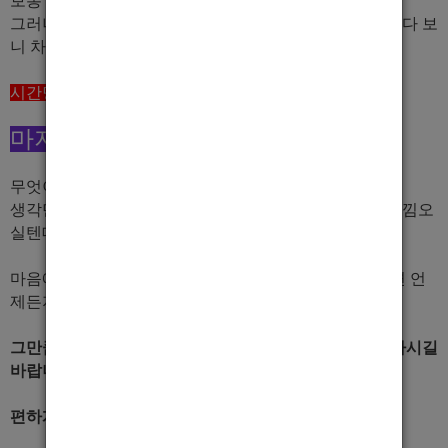
보통 400~500은 기본적으로 가게에서 벌어가십니다.
그러나 이일 자체가 가게외적으로 많이 벌어가는 직업이다 보
니 차차 알아가시면 됩니다.
시간당 6만원
으로 수입이 발생되고 있습니다.
마지막으로
무엇이든 시작함이 가장 중요하듯이,
생각만 하시지 마시고 나오셔서 하루라도 일해보시면 느낌오
실텐데요.
마음에 드시면 계속 출근하시는 것이고, 아니다 싶으시면 언
제든지 그만두셔도 됩니다.
그만큼 자신있으니 최고의 가게, 영업진들과 함께 성장하시길
바랍니다.
편하게 연락주세요.^^