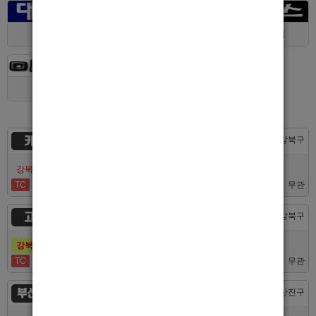
대구 > 동구
제주 > 전체
경기 > 평택시
경기 > 용인시
카지노
서울 > 강북구
강북호빠 No1 남보도 프라다 성북, 노원, 강북, 수유 원콜
TC
50,000
무관
고추밭
서울 > 강북구
강북호빠 1등 수유 남자도우미(호빠) 고추밭에서 선수 구합니다
TC
50,000
무관
부산서면루나
부산 > 부산진구