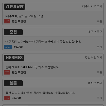
강변가요방
제주 > 서귀포시
[제주호빠] 잘노는 오빠들 오삼
TC
면접후결정
무관
오션
대구 > 동구
대구독점 고수익알바 대구중빠 오션에서 가족을 모집합니다.
시급
50,000
무관
HERMES
경남 > 김해시
김해 헤르메스(HERMES) 가족 모집합니다!
TC
면접후결정
무관
엠룸
울산 > 전체
울산 최고의 울산호빠 원에서 일해보실 가족모집합니다.
TC
35,000
무관