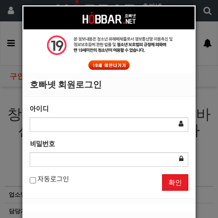
회원가입
구인정보
일자리구해요
커뮤니티
광고안내
이력서등록
구인정보
호빠넷 회원로그인
아이디
창원 마산 호빠 금매달에서 알바
선수 최고우대로 모집합니다
비밀번호
자동로그인
확인
업소명
금매달
담당자
마감된 공고입니다.