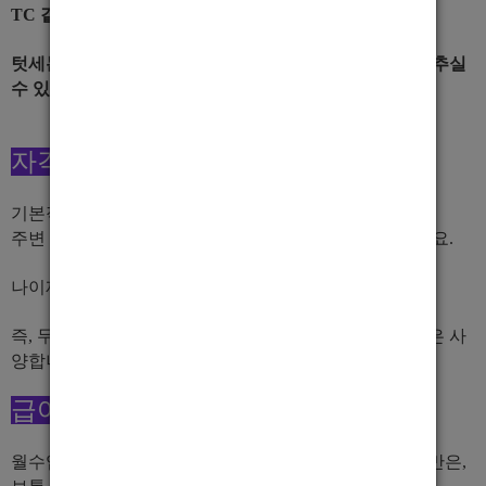
TC 같은 선수들 돈 바로바로 지급됩니다.
텃세는 절대 없으며, 경력자 분들도 오셔서 팀워크 잘 맞추실
수 있답니다.
자격조건
기본적으로 긍정적으로 마인드를 갖추면 좋겠습니다.
주변 사람들과 잘 지내고, 이 일에 관심만 많으시면 되구요.
나이제한은 당연히 없으며, 초보도 가능하답니다.
즉, 무엇이든 맞추어 나가면 되는데, 인성 부족하신분들은 사
양합니다.
급여조건
월수입으로 따지자면 천차만별이기에 말해서 뭐하겠냐만은,