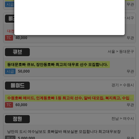
시급
50,000
무관
비즈니스
대전 > 서구
대전호빠 최고의 팀 브라더에서 선수 추가모집합니다!
TC
40,000
무관
큐브
서울 > 동대문구
동대문호빠 큐브, 장안동호빠 최고의 대우로 선수 모집합니다.
시급
50,000
무관
메이드
경기 > 수원시
수원호빠 메이드, 인계동호빠 1등 최고의 선수, 알바 대모집, 복지최고, 수입최고
TC
60,000
무관
정원
전남 > 여수시
낭만의 도시 여수남보도 호빠알바 해보실분 모집합니다 최고대우보장
최소
5,000,000
무관