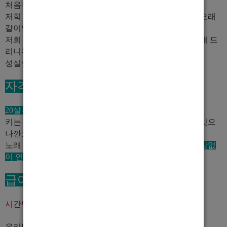
처음부터 누가 잘합니까..
저희 박스에 오셔서 일도 배우고 형 동생같은 느낌으로 오래
같이일할 식구를 구하고 있습니다.
저희 박스는 다른박스와 다릅니다. 최선을 다해 서포트 해 드
리니까.
성실함과 열정을 갖고 일하실분 연락많이 주세요
자격요건
20살부터 40살
까지
키는 크면 좋치만 너무 작지만 않음 괜찮아요 키높이가 잇으
나깐요
노래 춤 끼가 없어도 오셔서
천천히 배우시면 되니깐 부담없
이 연락주세요
급여
시간당 40000원
우리박스 혜택