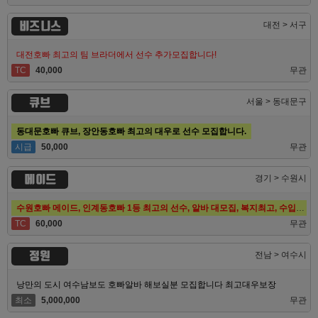
비즈니스
대전 > 서구
대전호빠 최고의 팀 브라더에서 선수 추가모집합니다!
TC
40,000
무관
큐브
서울 > 동대문구
동대문호빠 큐브, 장안동호빠 최고의 대우로 선수 모집합니다.
시급
50,000
무관
메이드
경기 > 수원시
수원호빠 메이드, 인계동호빠 1등 최고의 선수, 알바 대모집, 복지최고, 수입최고
TC
60,000
무관
정원
전남 > 여수시
낭만의 도시 여수남보도 호빠알바 해보실분 모집합니다 최고대우보장
최소
5,000,000
무관