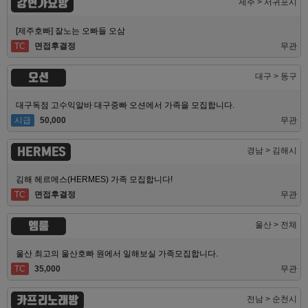
강변가요방
제주 > 서귀포시
[제주호빠] 잘노는 오빠들 오삼
TC
면접후결정
무관
오션
대구 > 동구
대구독점 고수익알바 대구중빠 오션에서 가족을 모집합니다.
시급
50,000
무관
HERMES
경남 > 김해시
김해 헤르메스(HERMES) 가족 모집합니다!
TC
면접후결정
무관
엠룸
울산 > 전체
울산 최고의 울산호빠 원에서 일해보실 가족모집합니다.
TC
35,000
무관
카프리노래방
전남 > 순천시