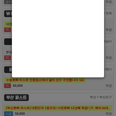
급여협의
면접후결정
무관
WINNER
대전 > 전체
대전호빠 제일 오래된 박스에서 남보도, 호빠알바를 모집합니다
TC
40,000
무관
숨
경기 > 성남시
분당호빠 숨에서 가족처럼 함께일할 알바 분들을 모십니다.
TC
60,000
무관
비스트
경기 > 수원시
수원호빠 비스트 인증업소에서 알바 선수 구인합니다
TC
60,000
무관
부산 퍼스트
부산 > 부산진구
[부산호빠 퍼스트] 대한민국 1등규모! 서면호빠 12년째 독점! (구. 헤라,늑대,썸,버드)
시급
50,000
무관