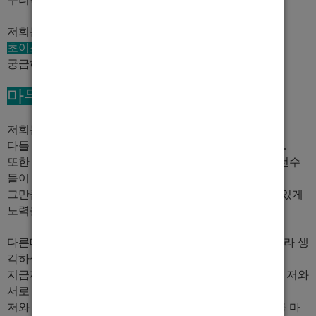
저희는
지명은 찡때를 3시간 이상은 때지 않습니다.
초이스 발생자는 1명당 5000원을 지급
궁금하신부분은 면접때 알려드릴께요.
마무리
저희는 실장이 저포함 세명이 잇습니다.
다들 열심히 하는 친구들이고 저하고 오래된 사람입니다.
또한 선수들도 길면 7년 짧으면 2년정도 제 밑에서 일한선수
들이 많이 있습니다.
그만큼
박스내 분위기 좋고
. 회식도 하고 친목을 다질수 있게
노력을 많이 하고 있습니다.
다른데 가지 마시고
저한테 전화주세요 후회없는 선택
이라 생
각하실겁니다.
지금까지 그랬고 앞으로도 좀더 열심히 해서 선수분들과 저와
서로 윈윈해서 기분좋게 돈도벌고.
저와 함께 일하면서 하고싶은 꿈을 이룰수 잇는 첫단계를 마