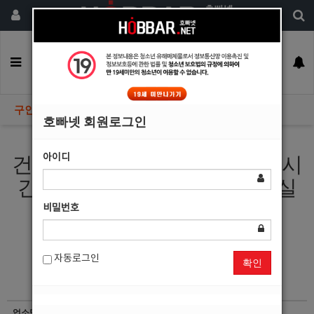
회원가입
구인정보
일자리구해요
커뮤니티
광고안내
이력서등록
구인정보
호빠넷 회원로그인
아이디
건대24 광진구호빠 선수모집 시
간당40000 건대호빠알바 하실
분 연락주세요
비밀번호
자동로그인
확인
업소명
W클럽