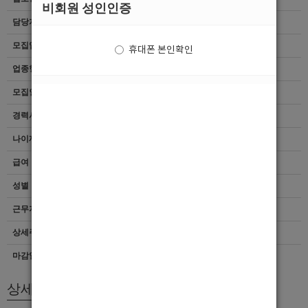
비회원 성인인증
담당자
마감된 공고입니다.
모집업종
선수
휴대폰 본인확인
업종형태
여성전용클럽
모집인원
항시모집
경력사항
무관
나이제한
20세 ~ 40세
급여
[TC]40,000
성별
남자
근무지역
서울 > 광진구
상세주소
화양동 23-40
마감일자
상시채용
상세모집내용