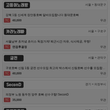
고등어노래방
서울 > 동대문구
강북 1등 신세계 장안동호빠 알바모집합니다 동대문호빠
TC
40,000
무관
카라노래빠
서울 > 구로구
서울남부 초저녘 초이스 독점가게! 퇴근시간 자유, 식사제공, 무찡!
TC
면접후결정
무관
궁전
서울 > 관악구
구로호빠 신림 1등 궁전 선수모집 최고의 박스에서 신림호빠 선수를 모집합니다
TC
40,000
무관
SeconD
경기 > 의정부시
의정부 노원 동두천 양주 호빠 선수구함! SeconD
TC
35,000
무관