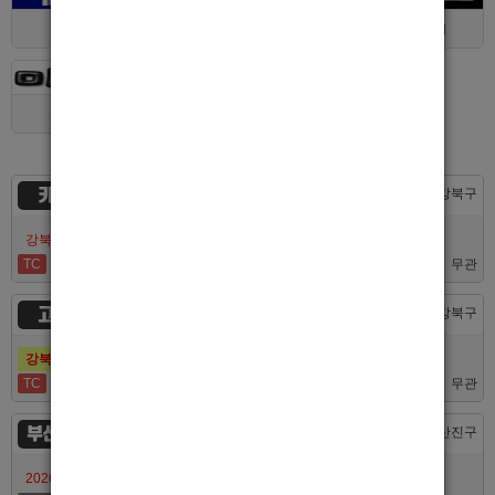
대구 > 동구
제주 > 전체
경기 > 평택시
경기 > 용인시
카지노
서울 > 강북구
강북호빠 No1 남보도 프라다 성북, 노원, 강북, 수유 원콜
TC
50,000
무관
고추밭
서울 > 강북구
강북호빠 1등 수유 남자도우미(호빠) 고추밭에서 선수 구합니다
TC
50,000
무관
부산서면루나
부산 > 부산진구
2026/7/10일 가성비 부산 호스트빠 루나에서 식구 구합니다