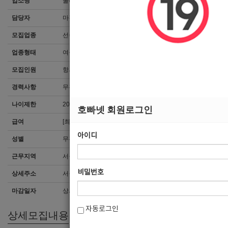
업소명
쿨타임
담당자
마감된 공고입니다.
모집업종
선수
업종형태
여성전용클럽
모집인원
항시모집
경력사항
무관
나이제한
20세 ~ 35세
호빠넷 회원로그인
급여
[최소]5,000,000
아이디
성별
무관
근무지역
서울 > 강남구
비밀번호
상세주소
서울 강남구 역삼동824-8
마감일자
상시채용
자동로그인
상세모집내용