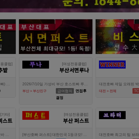
전용클럽]
[여성전용클럽]
추밭
부산서면루나
강북호빠 1등 수유 남자도우미(호빠) 고추밭에서 선수 구합니다
2026/7/10일 가성비 부산 호스트빠 루나에서 식구 구합니다
0
급여협의
면접후
TC
부산 > 부산진구
대전 > 전체
결정
[기타]
[여성전용클럽]
비스트
부산 퍼스트
수원호빠 비스트 인증업소에서 알바 선수 구인합니다
[부산호빠 퍼스트] 대한민국 1등규모! 서면호빠 12년째 독점! (구. 헤라,늑대,썸,버드)