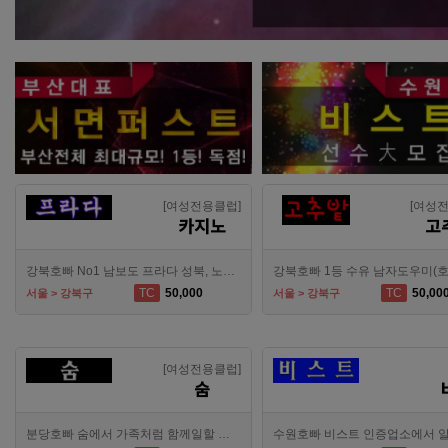
[여성전용클럽]
[여성
카지노
고
강북호빠 No1 남보도 프라다 성북, 노원, 강북, 수유 원콜
TC
50,000
TC
50,00
서울 > 강북구
서울 > 강북구
[여성전용클럽]
숨
분당호빠 숨에서 가족처럼 함께일할 알바 분들을 모십니다.