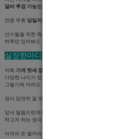
알바 투잡 가능
합니다.
연중 무휴
당일지급
입니다.
선수들을 위한 최고의 건무조건이랍니다 ^^
하루만 있어봐도 이게 거짓이 아니란게 보일겁니다.
실장한마디
저희
가게 텃세 없습니다.
다양한 나이가 있는데요.
그렇기에 어려도 상관없고, 나이가 있어도 걱정없습니다.
장사 당연히 잘 되기에 오는 첫날부터 돈벌어 가는 겁니다.
앞서 말씀드린데로 손님이 많기에 돈걱정은 안하셔도 되고요.
하고자 하는 생각만 있다면 저와 함께 나아가면 됩니다.
어차피 돈 벌꺼라면 1등 실장과 함게 해보는건 어떤지요?