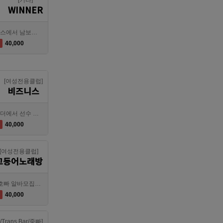
[기타]
WINNER
대전호빠 제일 오래된 박스에서 남보도, 호빠알바를 모집합니다
40,000
[여성전용클럽]
비즈니스
대전호빠 최고의 팀 브라더에서 선수 추가모집합니다!
40,000
[여성전용클럽]
고등어노래방
강북 1등 신세계 장안동호빠 알바모집합니다 동대문호빠
40,000
/Trans Bar/중빠]