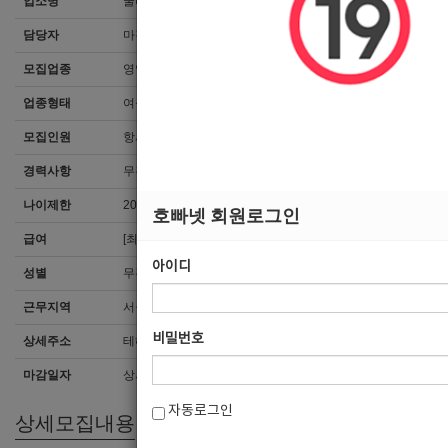
업소명
쿨타임
담당자
마감된 공고입니다.
모집업종
영업진
업종형태
여성전용클럽
모집인원
항시모집
경력사항
무관
나이제한
20세 ~ 35세
호빠넷 회원로그인
급여
[최소]7,000,000
아이디
성별
무관
근무지역
서울 > 강남구
비밀번호
상세주소
테헤란로69길 8
마감일자
상시채용
자동로그인
상세모집내용