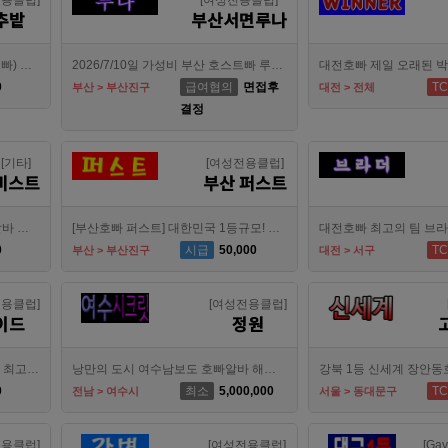
전용클럽]
[여성전용클럽]
추밭
부산서면루나
강북호빠 1등 수유 남자도우미(호빠) 고추밭에서 선수 구합니다
2026/7/10일 가성비 부산 호스트빠 루나에서 식구 구합니다
0
급여협의
면접후
TC
부산 > 부산진구
대전 > 전체
결정
[기타]
[여성전용클럽]
비스트
부산 퍼스트
수원호빠 비스트 인증업소에서 알바 선수 구인합니다
[부산호빠 퍼스트] 대한민국 1등규모! 서면호빠 12년째 독점! (구. 헤라,늑대,썸,버드)
0
시급
50,000
TC
부산 > 부산진구
대전 > 서구
전용클럽]
[여성전용클럽]
이드
정원
수원호빠 메이드, 인계동호빠 1등 최고의 선수, 알바 대모집, 복지최고, 수입최고
낭만의 도시 여수남보도 호빠알바 해보실분 모집합니다 최고대우보장
0
최소
5,000,000
TC
전남 > 여수시
서울 > 동대문구
전용클럽]
[여성전용클럽]
[Gay