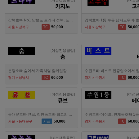
[여성전용클럽]
[여성
카지노
고
강북호빠 No1 남보도 프라다 성북, 노원, 강북, 수유 원콜
TC
50,000
TC
50,00
서울 > 강북구
서울 > 강북구
[여성전용클럽]
숨
분당호빠 숨에서 가족처럼 함께일할 알바 분들을 모십니다.
TC
60,000
TC
60,00
경기 > 성남시
경기 > 수원시
[여성전용클럽]
[여성
큐브
메
동대문호빠 큐브, 장안동호빠 최고의 대우로 선수 모집합니다.
시급
50,000
TC
60,00
서울 > 동대문구
경기 > 수원시
[여성전용클럽]
[여성