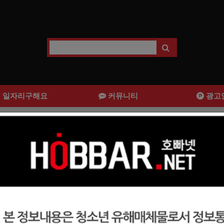
일자리구해요
커뮤니티
광고
안산호빠 돈벌게 해드리겠습니다.