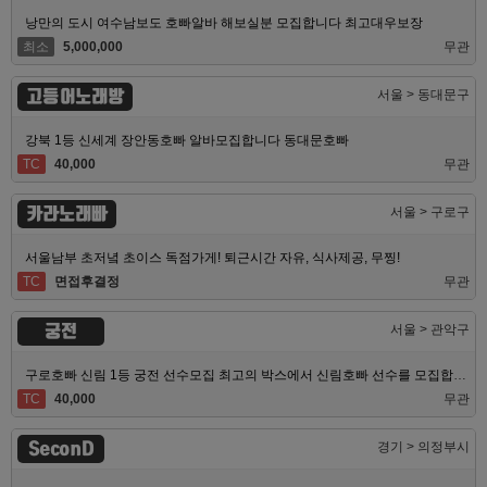
낭만의 도시 여수남보도 호빠알바 해보실분 모집합니다 최고대우보장
최소
5,000,000
무관
고등어노래방
서울 > 동대문구
강북 1등 신세계 장안동호빠 알바모집합니다 동대문호빠
TC
40,000
무관
카라노래빠
서울 > 구로구
서울남부 초저녘 초이스 독점가게! 퇴근시간 자유, 식사제공, 무찡!
TC
면접후결정
무관
궁전
서울 > 관악구
구로호빠 신림 1등 궁전 선수모집 최고의 박스에서 신림호빠 선수를 모집합니다
TC
40,000
무관
SeconD
경기 > 의정부시