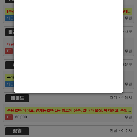
[부산호빠 퍼스트] 대한민국 1등규모! 서면호빠 12년째 독점! (구. 헤라,늑대,썸,버드)
시급
50,000
무관
비즈니스
대전 > 서구
대전호빠 최고의 팀 브라더에서 선수 추가모집합니다!
TC
40,000
무관
큐브
서울 > 동대문구
동대문호빠 큐브, 장안동호빠 최고의 대우로 선수 모집합니다.
시급
50,000
무관
메이드
경기 > 수원시
수원호빠 메이드, 인계동호빠 1등 최고의 선수, 알바 대모집, 복지최고, 수입최고
TC
60,000
무관
정원
전남 > 여수시