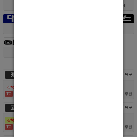
서울 > 구로구
서울 > 관악구
제주 > 서귀포시
대구 > 동구
제주 > 전체
경기 > 평택시
경기 > 용인시
카지노
서울 > 강북구
강북호빠 No1 남보도 프라다 성북, 노원, 강북, 수유 원콜
TC
50,000
무관
고추밭
서울 > 강북구
강북호빠 1등 수유 남자도우미(호빠) 고추밭에서 선수 구합니다
TC
50,000
무관