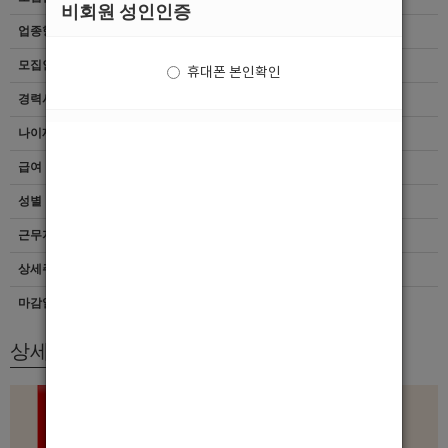
비회원 성인인증
업종형태
여성전용클럽
모집인원
항시모집
휴대폰 본인확인
경력사항
무관
나이제한
25세 ~ 47세
급여
[TC]200,000
성별
남자
근무지역
인천 > 남동구
상세주소
인천남동구간석동176-10
마감일자
채용시까지
상세모집내용