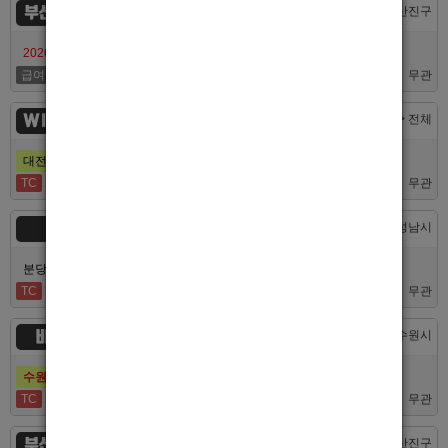
부산서면루나
부산 > 부산진구
2026/7/10일 가성비 부산 호스트빠 루나에서 식구 구합니다
급여협의
면접후결정
무관
WINNER
대전 > 전체
대전호빠 제일 오래된 박스에서 남보도, 호빠알바를 모집합니다
TC
40,000
무관
숨
경기 > 성남시
분당호빠 숨에서 가족처럼 함께일할 알바 분들을 모십니다.
TC
60,000
무관
비스트
경기 > 수원시
수원호빠 비스트 인증업소에서 알바 선수 구인합니다
TC
60,000
무관
부산 퍼스트
부산 > 부산진구