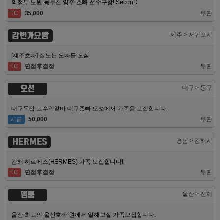
의정부 노원 동두천 양주 호빠 선수구함! SeconD
TC
35,000
무관
강변가요방
제주 > 서귀포시
[제주호빠] 잘노는 오빠들 오삼
TC
면접후결정
무관
오션
대구 > 동구
대구독점 고수익알바 대구중빠 오션에서 가족을 모집합니다.
시급
50,000
무관
HERMES
경남 > 김해시
김해 헤르메스(HERMES) 가족 모집합니다!
TC
면접후결정
무관
엠룸
울산 > 전체
울산 최고의 울산호빠 원에서 일해보실 가족모집합니다.