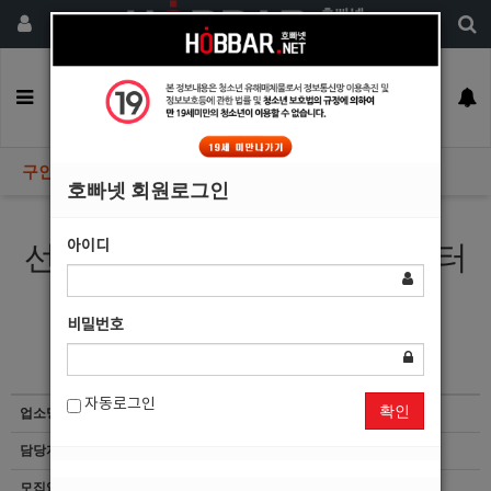
회원가입
구인정보
일자리구해요
커뮤니티
광고안내
이력서등록
구인정보
호빠넷 회원로그인
아이디
선수(초보가능)/소박스/웨이터
모집
비밀번호
자동로그인
확인
업소명
야성룸클럽
담당자
마감된 공고입니다.
모집업종
선수