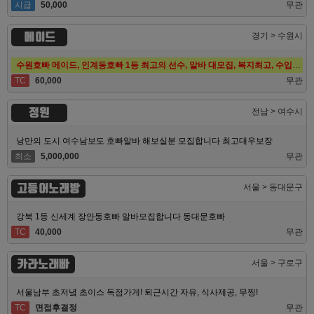
시급
50,000
무관
메이드
경기 > 수원시
수원호빠 메이드, 인계동호빠 1등 최고의 선수, 알바 대모집, 복지최고, 수입최고
TC
60,000
무관
정원
전남 > 여수시
낭만의 도시 여수남보도 호빠알바 해보실분 모집합니다 최고대우보장
최소
5,000,000
무관
고등어노래방
서울 > 동대문구
강북 1등 신세계 장안동호빠 알바모집합니다 동대문호빠
TC
40,000
무관
카라노래빠
서울 > 구로구
서울남부 초저녘 초이스 독점가게! 퇴근시간 자유, 식사제공, 무찡!
TC
면접후결정
무관