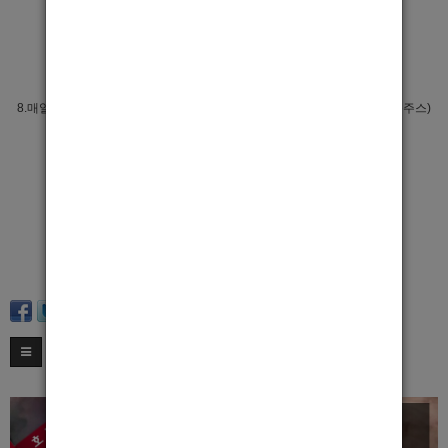
6.숙소 있습니다 타지역 분들Ok
7.일어려울거전혀없고 가족같은분위기입니다
8.매일저녁출근 밥걱정없이 오세요 저녁식사제공합니다(후식은 과일해독주스)
성실하게 출근잘하고 열심히하면 그만큼 보상이많아여~
주저말고 연락주세요
(문의주실땐 나이.키,몸무게와.사진함께 첨부해주세요)
카톡 khd9010 라인 kgd9010
010-8985-9515
call.010-4123-7787