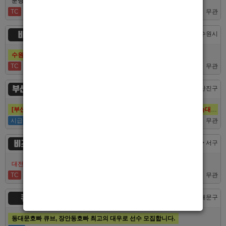
분당호빠 숨에서 가족처럼 함께일할 알바 분들을 모십니다.
TC
60,000
무관
비스트
경기 > 수원시
수원호빠 비스트 인증업소에서 알바 선수 구인합니다
TC
60,000
무관
부산 퍼스트
부산 > 부산진구
[부산호빠 퍼스트] 대한민국 1등규모! 서면호빠 12년째 독점! (구. 헤라,늑대,썸,버드)
시급
50,000
무관
비즈니스
대전 > 서구
대전호빠 최고의 팀 브라더에서 선수 추가모집합니다!
TC
40,000
무관
큐브
서울 > 동대문구
동대문호빠 큐브, 장안동호빠 최고의 대우로 선수 모집합니다.