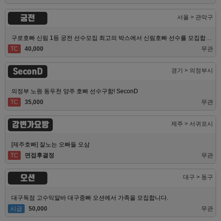
궁전
서울 > 관악구
구로호빠 신림 1등 궁전 선수모집 최고의 박스에서 신림호빠 선수를 모집합니다
TC
40,000
무관
SeconD
경기 > 의정부시
의정부 노원 동두천 양주 호빠 선수구함! SeconD
TC
35,000
무관
강변가요방
제주 > 서귀포시
[제주호빠] 잘노는 오빠들 오삼
TC
면접후결정
무관
오션
대구 > 동구
대구독점 고수익알바 대구중빠 오션에서 가족을 모집합니다.
시급
50,000
무관