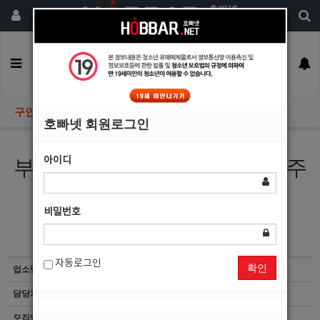
회원가입
구인정보
일자리구해요
커뮤니티
광고안내
이력서등록
구인정보
호빠넷 회원로그인
아이디
부산진구 뉴 open채플린노래주
점에서 선수구해요
비밀번호
자동로그인
확인
업소명
채플린
담당자
마감된 공고입니다.
모집업종
선수