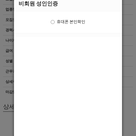
비회원 성인인증
업종형태
Gay/Trans Bar/중빠
모집인원
항시모집
휴대폰 본인확인
경력사항
무관
나이제한
무관
급여
[TC]면접후결정
성별
남자
근무지역
부산 > 부산진구
상세주소
부산진구 범일로 138 지하1층
마감일자
상시모집
상세모집내용
안녕하세요
부산 New open 초이스바 채플린에서
성실하게 일하실분들모십니다