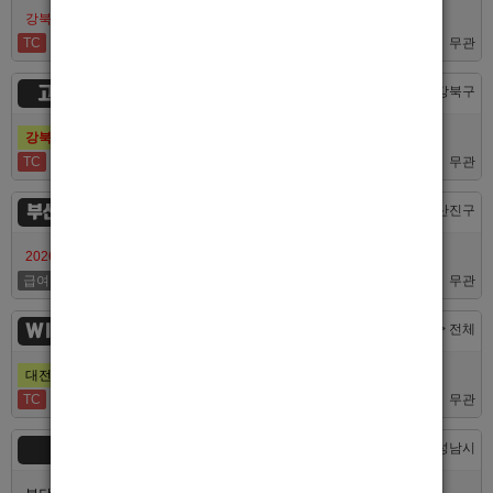
강북호빠 No1 남보도 프라다 성북, 노원, 강북, 수유 원콜
TC
50,000
무관
고추밭
서울 > 강북구
강북호빠 1등 수유 남자도우미(호빠) 고추밭에서 선수 구합니다
TC
50,000
무관
부산서면루나
부산 > 부산진구
2026/7/10일 가성비 부산 호스트빠 루나에서 식구 구합니다
급여협의
면접후결정
무관
WINNER
대전 > 전체
대전호빠 제일 오래된 박스에서 남보도, 호빠알바를 모집합니다
TC
40,000
무관
숨
경기 > 성남시