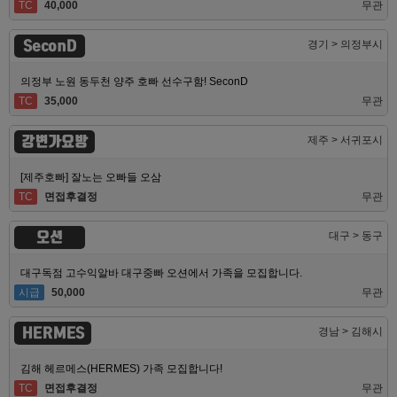
TC
40,000
무관
SeconD
경기 > 의정부시
의정부 노원 동두천 양주 호빠 선수구함! SeconD
TC
35,000
무관
강변가요방
제주 > 서귀포시
[제주호빠] 잘노는 오빠들 오삼
TC
면접후결정
무관
오션
대구 > 동구
대구독점 고수익알바 대구중빠 오션에서 가족을 모집합니다.
시급
50,000
무관
HERMES
경남 > 김해시
김해 헤르메스(HERMES) 가족 모집합니다!
TC
면접후결정
무관