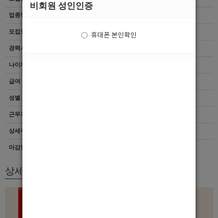
비회원 성인인증
업종형태
여성전용클럽
모집인원
항시모집
휴대폰 본인확인
경력사항
무관
나이제한
20세 ~ 45세
급여
[최소]4,000,000
성별
남자
근무지역
인천 > 부평구
상세주소
인천 부평구 부평문화로80번길 13 지하1층
마감일자
상시모집
상세모집내용