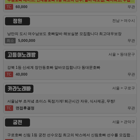
TC
60,000
무관
정원
전남 > 여수시
낭만의 도시 여수남보도 호빠알바 해보실분 모집합니다 최고대우보장
최소
5,000,000
무관
고등어노래방
서울 > 동대문구
강북 1등 신세계 장안동호빠 알바모집합니다 동대문호빠
TC
40,000
무관
카라노래빠
서울 > 구로구
서울남부 초저녘 초이스 독점가게! 퇴근시간 자유, 식사제공, 무찡!
TC
면접후결정
무관
궁전
서울 > 관악구
구로호빠 신림 1등 궁전 선수모집 최고의 박스에서 신림호빠 선수를 모집합니다