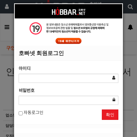
회원가입
구인정보
일자리구해요
커뮤니티
광고안내
이력서등록
구인정보
호빠넷 회원로그인
아이디
인천 부평 아빠방 아빠나라에서
선수 메인 모집합니다.
비밀번호
자동로그인
확인
업소명
백악관
담당자
마감된 공고입니다.
모집업종
선수