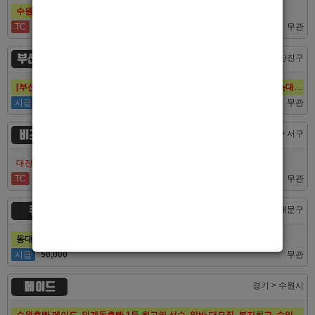
수원호빠 비스트 인증업소에서 알바 선수 구인합니다
TC
60,000
무관
부산 퍼스트
부산 > 부산진구
[부산호빠 퍼스트] 대한민국 1등규모! 서면호빠 12년째 독점! (구. 헤라,늑대,썸,버드)
시급
50,000
무관
비즈니스
대전 > 서구
대전호빠 최고의 팀 브라더에서 선수 추가모집합니다!
TC
40,000
무관
큐브
서울 > 동대문구
동대문호빠 큐브, 장안동호빠 최고의 대우로 선수 모집합니다.
시급
50,000
무관
메이드
경기 > 수원시
수원호빠 메이드, 인계동호빠 1등 최고의 선수, 알바 대모집, 복지최고, 수입최고