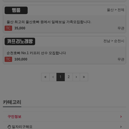
엠룸
울산 > 전체
울산 최고의 울산호빠 원에서 일해보실 가족모집합니다.
TC
35,000
무관
카프리노래방
전남 > 순천시
순천호빠 No.1 카프리 선수 모집합니다
TC
100,000
무관
1
2
카테고리
구인정보
일자리구해요