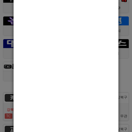
경기 > 수원시
전남 > 여수시
서울 > 동대문구
서울 > 구로구
서울 > 관악구
제주 > 서귀포시
대구 > 동구
제주 > 전체
경기 > 평택시
경기 > 용인시
카지노
서울 > 강북구
강북호빠 No1 남보도 프라다 성북, 노원, 강북, 수유 원콜
TC
50,000
무관
고추밭
서울 > 강북구