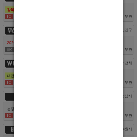
강북호빠 1등 수유 남자도우미(호빠) 고추밭에서 선수 구합니다
TC
50,000
무관
부산서면루나
부산 > 부산진구
2026/7/10일 가성비 부산 호스트빠 루나에서 식구 구합니다
급여협의
면접후결정
무관
WINNER
대전 > 전체
대전호빠 제일 오래된 박스에서 남보도, 호빠알바를 모집합니다
TC
40,000
무관
숨
경기 > 성남시
분당호빠 숨에서 가족처럼 함께일할 알바 분들을 모십니다.
TC
60,000
무관
비스트
경기 > 수원시