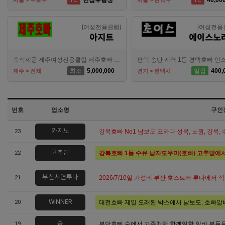
TC
면접후결정
TC
40,00
서울 > 구로구
서울 > 관악구
[여성전용클럽]
[여성전용
아지트
에이스노
숙식제공 제주여성전용클럽 제주호빠 알바 해보실분 연락주세요
최소
5,000,000
일급
400,
제주 > 전체
경기 > 평택시
번호
업소명
구인
카지노
23
강북호빠 No1 남보도 프라다 성북, 노원, 강북,
고추밭
22
강북호빠 1등 수유 남자도우미(호빠) 고추밭에
부산서면루나
21
2026/7/10일 가성비 부산 호스트빠 루나에서 
WINNER
20
대전호빠 제일 오래된 박스에서 남보도, 호빠
숨
19
분당호빠 숨에서 가족처럼 함께일할 알바 분들을