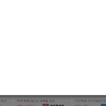
0
급여협의
면접후
TC
부산 > 부산진구
대전 > 전체
결정
[기타]
[여성전용클럽]
비스트
부산 퍼스트
수원호빠 비스트 인증업소에서 알바 선수 구인합니다
[부산호빠 퍼스트] 대한민국 1등규모! 서면호빠 12년째 독점! (구. 헤라,늑대,썸,버드)
0
시급
50,000
TC
부산 > 부산진구
대전 > 서구
전용클럽]
[여성전용클럽]
이드
정원
수원호빠 메이드, 인계동호빠 1등 최고의 선수, 알바 대모집, 복지최고, 수입최고
낭만의 도시 여수남보도 호빠알바 해보실분 모집합니다 최고대우보장
0
최소
5,000,000
TC
전남 > 여수시
서울 > 동대문구
전용클럽]
[여성전용클럽]
[Gay
궁전
강변가요방
구로호빠 신림 1등 궁전 선수모집 최고의 박스에서 신림호빠 선수를 모집합니다
[제주호빠] 잘노는 오빠들 오삼