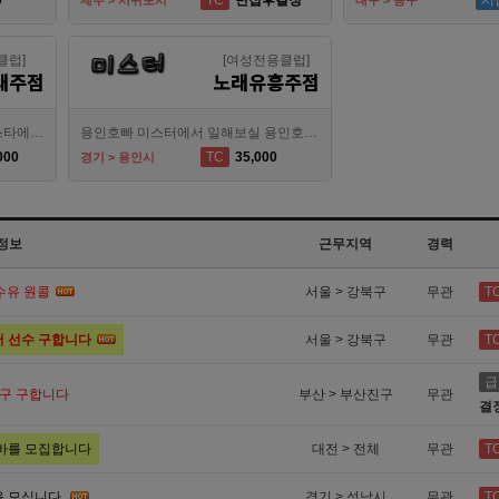
0
TC
면접후결정
시
제주 > 서귀포시
대구 > 동구
클럽]
[여성전용클럽]
래주점
노래유흥주점
평택 송탄 지역 1등 평택호빠 인스타에서 식구들을 모집해 봅니다^^
용인호빠 미스터에서 일해보실 용인호스트바 알바 모집합니다
000
TC
35,000
경기 > 용인시
정보
근무지역
경력
 수유 원콜
서울 > 강북구
무관
T
서 선수 구합니다
서울 > 강북구
무관
T
급
식구 구합니다
부산 > 부산진구
무관
결
알바를 모집합니다
대전 > 전체
무관
T
 모십니다.
경기 > 성남시
무관
T