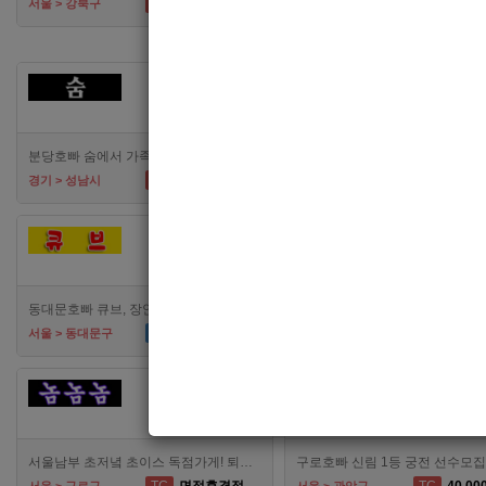
TC
50,000
TC
50,00
서울 > 강북구
서울 > 강북구
[여성전용클럽]
숨
분당호빠 숨에서 가족처럼 함께일할 알바 분들을 모십니다.
TC
60,000
TC
60,00
경기 > 성남시
경기 > 수원시
[여성전용클럽]
[여성
큐브
메
동대문호빠 큐브, 장안동호빠 최고의 대우로 선수 모집합니다.
시급
50,000
TC
60,00
서울 > 동대문구
경기 > 수원시
[여성전용클럽]
[여성
카라노래빠
서울남부 초저녘 초이스 독점가게! 퇴근시간 자유, 식사제공, 무찡!