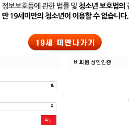
비회원 성인인증
안녕하세요
확인
아직까지
부산
1
등을달리고잇는