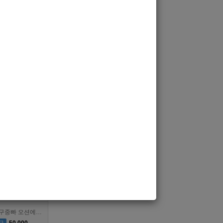
40,000
[여성전용클럽]
비즈니스
대전호빠 최고의 팀 브라더에서 선수 추가모집합니다!
40,000
[여성전용클럽]
고등어노래방
강북 1등 신세계 장안동호빠 알바모집합니다 동대문호빠
40,000
/Trans Bar/중빠]
오션
대구독점 고수익알바 대구중빠 오션에서 가족을 모집합니다.