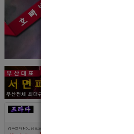
[여성전용클럽]
[여성
카지노
고
강북호빠 No1 남보도 프라다 성북, 노원, 강북, 수유 원콜