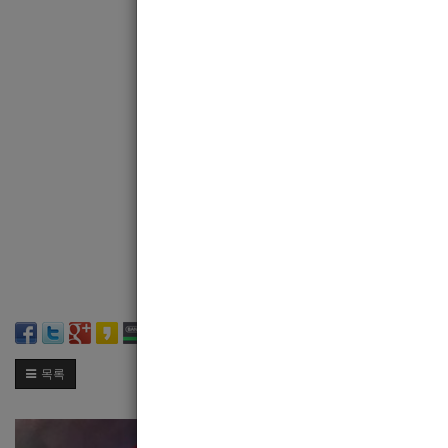
8.
사진
,
자신이
일하는
9.
숙
10.
사장이
착하다
성실하게
열심
주저
카톡
kh
0
목록