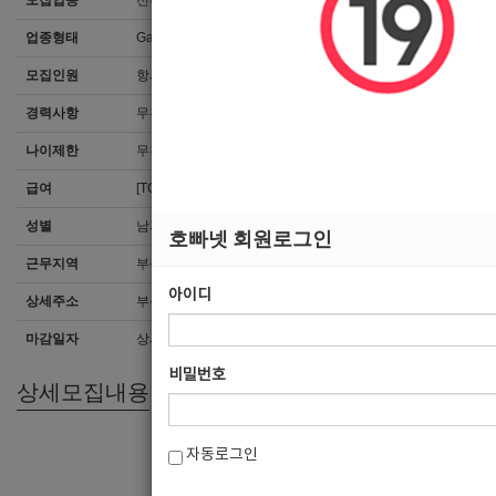
모집업종
선수
업종형태
Gay/Trans Bar/중빠
모집인원
항시모집
경력사항
무관
나이제한
무관
급여
[TC]70,000
성별
남자
호빠넷 회원로그인
근무지역
부산 > 동구
아이디
상세주소
부산동구범일로90번길6 3층
마감일자
상시모집
비밀번호
상세모집내용
자동로그인
8
월
16
일오픈해서