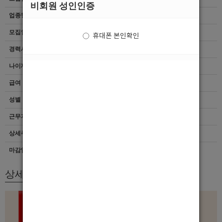
비회원 성인인증
업종형태
여성전용클럽
모집인원
항시모집
휴대폰 본인확인
경력사항
무관
나이제한
20세 ~ 38세
급여
[시급]40,000
성별
남자
근무지역
경기 > 안산시
상세주소
안산시 고잔동 705-5 제일프라자 3층
마감일자
상시모집
상세모집내용