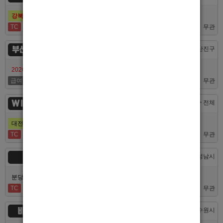
강북호빠 1등 수유 남자도우미(호빠) 고추밭에서 선수 구합니다
TC
50,000
무관
부산서면루나
부산 > 부산진구
2026/7/10일 가성비 부산 호스트빠 루나에서 식구 구합니다
급여협의
면접후결정
무관
WINNER
대전 > 전체
대전호빠 제일 오래된 박스에서 남보도, 호빠알바를 모집합니다
TC
40,000
무관
숨
경기 > 성남시
분당호빠 숨에서 가족처럼 함께일할 알바 분들을 모십니다.
TC
60,000
무관
비스트
경기 > 수원시