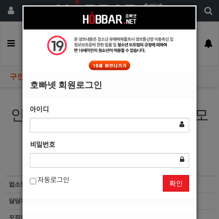
회원가입
구인정보
일자리구해요
커뮤니티
광고안내
이력서등록
구인정보
호빠넷 회원로그인
아이디
안산 1등박스 모델에서 선수 모
집합니다.
비밀번호
자동로그인
확인
업소명
박카스노래광장
담당자
마감된 공고입니다.
모집업종
선수