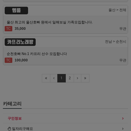
엠룸
울산 > 전체
울산 최고의 울산호빠 원에서 일해보실 가족모집합니다.
TC
35,000
무관
카프리노래방
전남 > 순천시
순천호빠 No.1 카프리 선수 모집합니다
TC
100,000
무관
1
2
카테고리
구인정보
일자리구해요