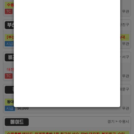
수원호빠 비스트 인증업소에서 알바 선수 구인합니다
TC
60,000
무관
부산 퍼스트
부산 > 부산진구
[부산호빠 퍼스트] 대한민국 1등규모! 서면호빠 12년째 독점! (구. 헤라,늑대,썸,버드)
시급
50,000
무관
비즈니스
대전 > 서구
대전호빠 최고의 팀 브라더에서 선수 추가모집합니다!
TC
40,000
무관
큐브
서울 > 동대문구
동대문호빠 큐브, 장안동호빠 최고의 대우로 선수 모집합니다.
시급
50,000
무관
메이드
경기 > 수원시
수원호빠 메이드, 인계동호빠 1등 최고의 선수, 알바 대모집, 복지최고, 수입최고