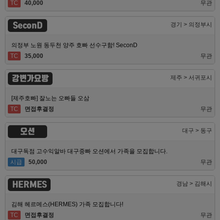
TC
40,000
무관
SeconD
경기 > 의정부시
의정부 노원 동두천 양주 호빠 선수구함! SeconD
TC
35,000
무관
강변가요방
제주 > 서귀포시
[제주호빠] 잘노는 오빠들 오삼
TC
면접후결정
무관
오션
대구 > 동구
대구독점 고수익알바 대구중빠 오션에서 가족을 모집합니다.
시급
50,000
무관
HERMES
경남 > 김해시
김해 헤르메스(HERMES) 가족 모집합니다!
TC
면접후결정
무관