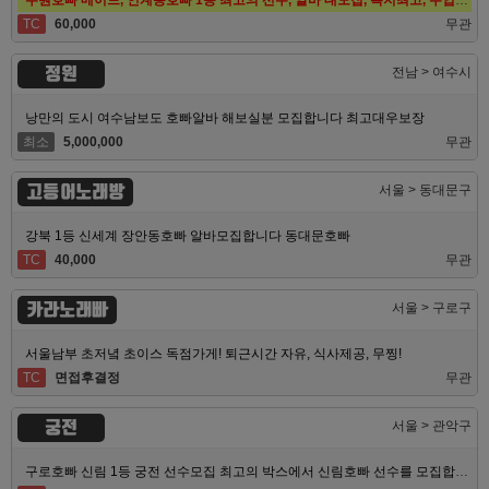
TC
60,000
무관
정원
전남 > 여수시
낭만의 도시 여수남보도 호빠알바 해보실분 모집합니다 최고대우보장
최소
5,000,000
무관
고등어노래방
서울 > 동대문구
강북 1등 신세계 장안동호빠 알바모집합니다 동대문호빠
TC
40,000
무관
카라노래빠
서울 > 구로구
서울남부 초저녘 초이스 독점가게! 퇴근시간 자유, 식사제공, 무찡!
TC
면접후결정
무관
궁전
서울 > 관악구
구로호빠 신림 1등 궁전 선수모집 최고의 박스에서 신림호빠 선수를 모집합니다