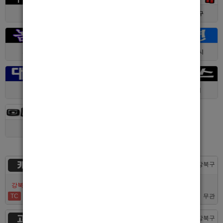
경기 > 수원시
전남 > 여수시
서울 > 동대문구
서울 > 구로구
서울 > 관악구
제주 > 서귀포시
대구 > 동구
제주 > 전체
경기 > 평택시
경기 > 용인시
카지노
서울 > 강북구
강북호빠 No1 남보도 프라다 성북, 노원, 강북, 수유 원콜
TC
50,000
무관
고추밭
서울 > 강북구