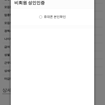
비회원 성인인증
모집업종
선수
업종형태
여성전용클럽
휴대폰 본인확인
모집인원
항시모집
경력사항
무관
나이제한
25세 ~ 40세
급여
[시급]30,000
성별
남자
근무지역
서울 > 강동구
상세주소
남양주화도읍맷돌로110-9 201호
마감일자
상세모집내용
안녕하세요