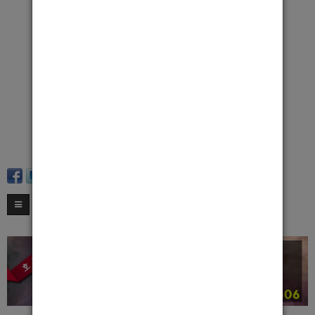
여러군대로 다니는콜박스 남자친구 입니다
저희는 우선 신입 경력 와꾸 다필요없습니다
우선 좋은사람을 구하고있습니다
제생각은그렇습니다
우선박스선수들끼리 서로 양아치짓 하지않고
서로 으싸으싸하여야 씨너지효과가나 더욱더 활기차고
완벽한박스가된다고생각합니다
티씨는당일지급이구
어느정도까지는 출퇴근 셔틀해드립니다
사람에치이신분이나 작은박스부터시작해보시고싶으신분은
주저마시고 문자나 전화주세요ㅎ 기다리고있겠습니다