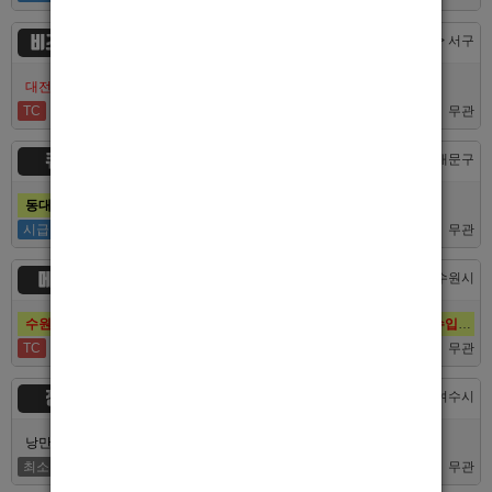
비즈니스
대전 > 서구
대전호빠 최고의 팀 브라더에서 선수 추가모집합니다!
TC
40,000
무관
큐브
서울 > 동대문구
동대문호빠 큐브, 장안동호빠 최고의 대우로 선수 모집합니다.
시급
50,000
무관
메이드
경기 > 수원시
수원호빠 메이드, 인계동호빠 1등 최고의 선수, 알바 대모집, 복지최고, 수입최고
TC
60,000
무관
정원
전남 > 여수시
낭만의 도시 여수남보도 호빠알바 해보실분 모집합니다 최고대우보장
최소
5,000,000
무관