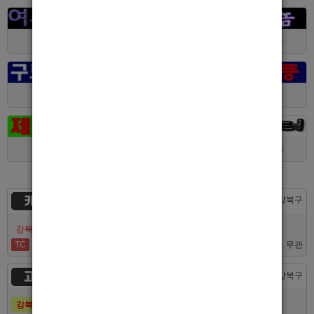
전남 > 여수시
서울 > 동대문구
서울 > 구로구
서울 > 관악구
제주 > 서귀포시
대구 > 동구
제주 > 전체
경기 > 평택시
경기 > 용인시
카지노
서울 > 강북구
강북호빠 No1 남보도 프라다 성북, 노원, 강북, 수유 원콜
TC
50,000
무관
고추밭
서울 > 강북구
강북호빠 1등 수유 남자도우미(호빠) 고추밭에서 선수 구합니다