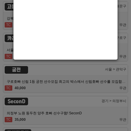
고등어노래방
서울 > 동대문구
강북 1등 신세계 장안동호빠 알바모집합니다 동대문호빠
TC
40,000
무관
카라노래빠
서울 > 구로구
서울남부 초저녘 초이스 독점가게! 퇴근시간 자유, 식사제공, 무찡!
TC
면접후결정
무관
궁전
서울 > 관악구
구로호빠 신림 1등 궁전 선수모집 최고의 박스에서 신림호빠 선수를 모집합니다
TC
40,000
무관
SeconD
경기 > 의정부시
의정부 노원 동두천 양주 호빠 선수구함! SeconD
TC
35,000
무관