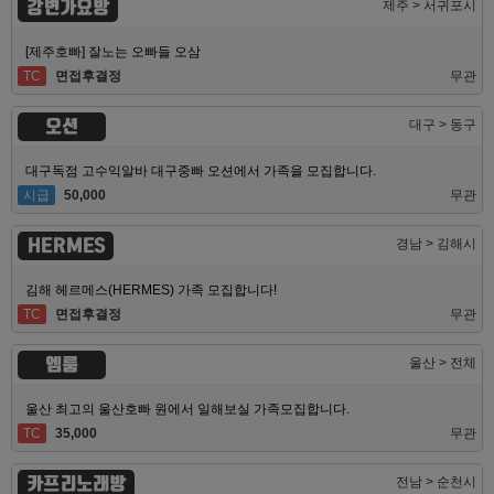
강변가요방
제주 > 서귀포시
[제주호빠] 잘노는 오빠들 오삼
TC
면접후결정
무관
오션
대구 > 동구
대구독점 고수익알바 대구중빠 오션에서 가족을 모집합니다.
시급
50,000
무관
HERMES
경남 > 김해시
김해 헤르메스(HERMES) 가족 모집합니다!
TC
면접후결정
무관
엠룸
울산 > 전체
울산 최고의 울산호빠 원에서 일해보실 가족모집합니다.
TC
35,000
무관
카프리노래방
전남 > 순천시