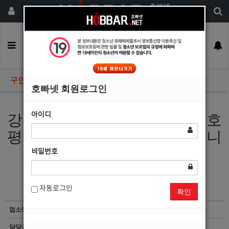
회원가입
구인정보
일자리구해요
커뮤니티
광고안내
이력서등록
구인정보
호빠넷 회원로그인
아이디
강동송파천호건대남양주마석호
평금곡구리로다니는콜박스입니
다
비밀번호
자동로그인
확인
업소명
콜박스
담당자
마감된 공고입니다.