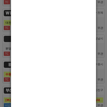
TC
50,000
무관
WINNER
대전 > 전체
대전호빠 제일 오래된 박스에서 남보도, 호빠알바를 모집합니다
TC
40,000
무관
숨
경기 > 성남시
분당호빠 숨에서 가족처럼 함께일할 알바 분들을 모십니다.
TC
60,000
무관
비스트
경기 > 수원시
수원호빠 비스트 인증업소에서 알바 선수 구인합니다
TC
60,000
무관
부산 퍼스트
부산 > 부산진구
[부산호빠 퍼스트] 대한민국 1등규모! 서면호빠 12년째 독점! (구. 헤라,늑대,썸,버드)
시급
50,000
무관