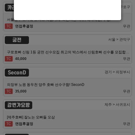
카라노래빠
서울 > 구로구
서울남부 초저녘 초이스 독점가게! 퇴근시간 자유, 식사제공, 무찡!
TC
면접후결정
무관
궁전
서울 > 관악구
구로호빠 신림 1등 궁전 선수모집 최고의 박스에서 신림호빠 선수를 모집합니다
TC
40,000
무관
SeconD
경기 > 의정부시
의정부 노원 동두천 양주 호빠 선수구함! SeconD
TC
35,000
무관
강변가요방
제주 > 서귀포시
[제주호빠] 잘노는 오빠들 오삼
TC
면접후결정
무관