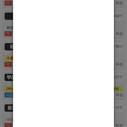
TC
40,000
무관
숨
경기 > 성남시
분당호빠 숨에서 가족처럼 함께일할 알바 분들을 모십니다.
TC
60,000
무관
비스트
경기 > 수원시
수원호빠 비스트 인증업소에서 알바 선수 구인합니다
TC
60,000
무관
부산 퍼스트
부산 > 부산진구
[부산호빠 퍼스트] 대한민국 1등규모! 서면호빠 12년째 독점! (구. 헤라,늑대,썸,버드)
시급
50,000
무관
비즈니스
대전 > 서구
대전호빠 최고의 팀 브라더에서 선수 추가모집합니다!
TC
40,000
무관