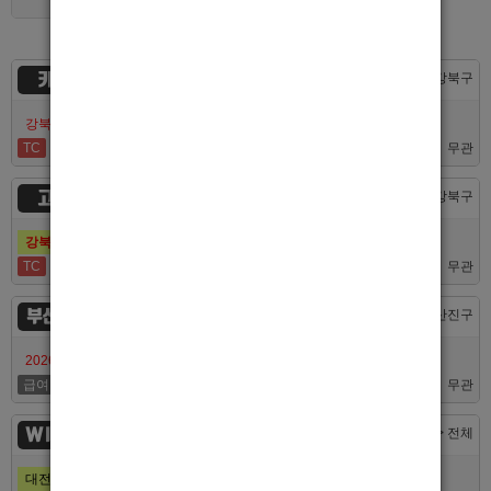
카지노
서울 > 강북구
강북호빠 No1 남보도 프라다 성북, 노원, 강북, 수유 원콜
TC
50,000
무관
고추밭
서울 > 강북구
강북호빠 1등 수유 남자도우미(호빠) 고추밭에서 선수 구합니다
TC
50,000
무관
부산서면루나
부산 > 부산진구
2026/7/10일 가성비 부산 호스트빠 루나에서 식구 구합니다
급여협의
면접후결정
무관
WINNER
대전 > 전체
대전호빠 제일 오래된 박스에서 남보도, 호빠알바를 모집합니다