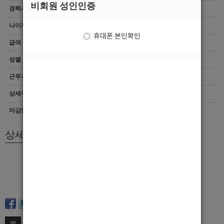
비회원 성인인증
경력사항
무관
나이제한
20세 ~ 37세
휴대폰 본인확인
급여
[급여협의]면접후결정
성별
남자
근무지역
전북 > 전주시 완산구
상세주소
전주시 완산구 신시가지 효자동3가
마감일자
상시모집
상세모집내용
선수구합니다~
초이스가없는 술값의 20% 25 %
팁자유
궁금하신점 전화문의~