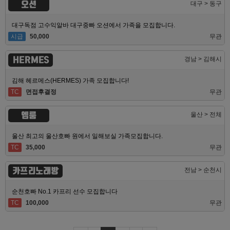
오션
대구 > 동구
대구독점 고수익알바 대구중빠 오션에서 가족을 모집합니다.
시급
50,000
무관
HERMES
경남 > 김해시
김해 헤르메스(HERMES) 가족 모집합니다!
TC
면접후결정
무관
엠룸
울산 > 전체
울산 최고의 울산호빠 원에서 일해보실 가족모집합니다.
TC
35,000
무관
카프리노래방
전남 > 순천시
순천호빠 No.1 카프리 선수 모집합니다
TC
100,000
무관