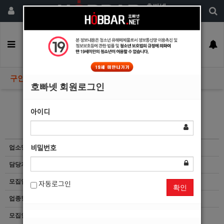
회원가입
구인정보
일자리구해요
커뮤니티
광고안내
이력서등록
구인정보
호빠넷 회원로그인
아이디
클라스(여성전용bar)
업소명
비밀번호
담당자
마감된 공고입니다.
모집업종
선수
자동로그인
확인
업종형태
여성전용모델바
모집인원
항시모집