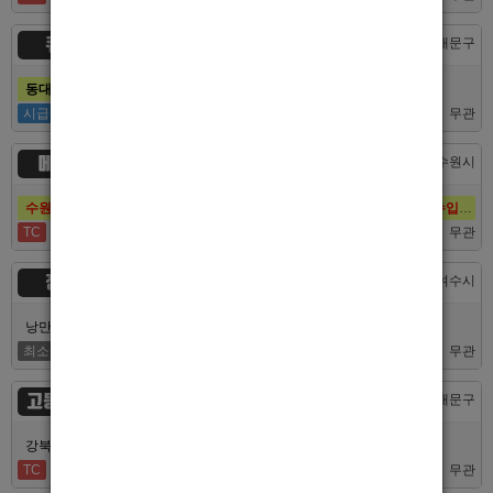
큐브
서울 > 동대문구
동대문호빠 큐브, 장안동호빠 최고의 대우로 선수 모집합니다.
시급
50,000
무관
메이드
경기 > 수원시
수원호빠 메이드, 인계동호빠 1등 최고의 선수, 알바 대모집, 복지최고, 수입최고
TC
60,000
무관
정원
전남 > 여수시
낭만의 도시 여수남보도 호빠알바 해보실분 모집합니다 최고대우보장
최소
5,000,000
무관
고등어노래방
서울 > 동대문구
강북 1등 신세계 장안동호빠 알바모집합니다 동대문호빠
TC
40,000
무관