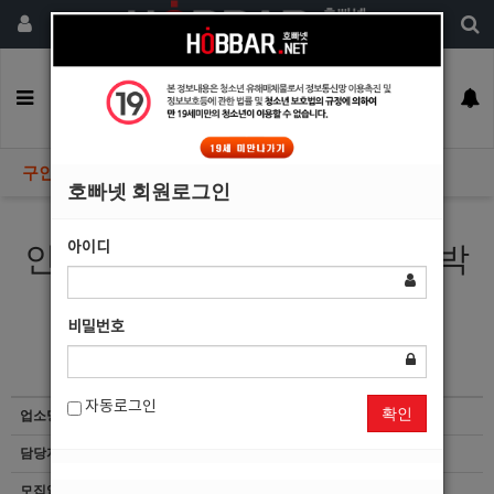
회원가입
구인정보
일자리구해요
커뮤니티
광고안내
이력서등록
구인정보
호빠넷 회원로그인
아이디
인천호스트바 텐프로에서 소박
스및 선수 웨이터 모집
비밀번호
자동로그인
확인
업소명
텐프로
담당자
마감된 공고입니다.
모집업종
선수 박스