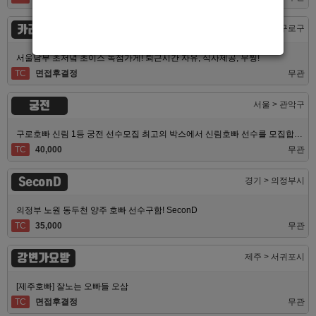
카라노래빠
서울 > 구로구
서울남부 초저녘 초이스 독점가게! 퇴근시간 자유, 식사제공, 무찡!
TC
면접후결정
무관
궁전
서울 > 관악구
구로호빠 신림 1등 궁전 선수모집 최고의 박스에서 신림호빠 선수를 모집합니다
TC
40,000
무관
SeconD
경기 > 의정부시
의정부 노원 동두천 양주 호빠 선수구함! SeconD
TC
35,000
무관
강변가요방
제주 > 서귀포시
[제주호빠] 잘노는 오빠들 오삼
TC
면접후결정
무관