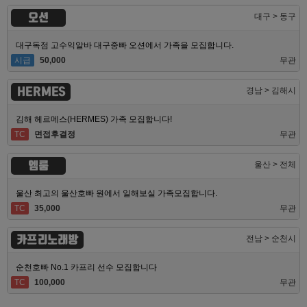
오션
대구 > 동구
대구독점 고수익알바 대구중빠 오션에서 가족을 모집합니다.
시급
50,000
무관
HERMES
경남 > 김해시
김해 헤르메스(HERMES) 가족 모집합니다!
TC
면접후결정
무관
엠룸
울산 > 전체
울산 최고의 울산호빠 원에서 일해보실 가족모집합니다.
TC
35,000
무관
카프리노래방
전남 > 순천시
순천호빠 No.1 카프리 선수 모집합니다
TC
100,000
무관