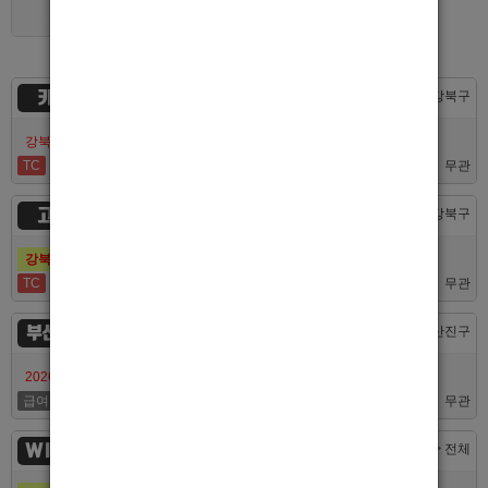
경기 > 용인시
카지노
서울 > 강북구
강북호빠 No1 남보도 프라다 성북, 노원, 강북, 수유 원콜
TC
50,000
무관
고추밭
서울 > 강북구
강북호빠 1등 수유 남자도우미(호빠) 고추밭에서 선수 구합니다
TC
50,000
무관
부산서면루나
부산 > 부산진구
2026/7/10일 가성비 부산 호스트빠 루나에서 식구 구합니다
급여협의
면접후결정
무관
WINNER
대전 > 전체