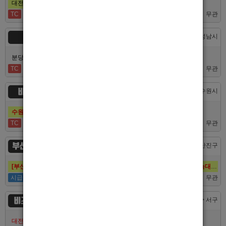
대전호빠 제일 오래된 박스에서 남보도, 호빠알바를 모집합니다
TC
40,000
무관
숨
경기 > 성남시
분당호빠 숨에서 가족처럼 함께일할 알바 분들을 모십니다.
TC
60,000
무관
비스트
경기 > 수원시
수원호빠 비스트 인증업소에서 알바 선수 구인합니다
TC
60,000
무관
부산 퍼스트
부산 > 부산진구
[부산호빠 퍼스트] 대한민국 1등규모! 서면호빠 12년째 독점! (구. 헤라,늑대,썸,버드)
시급
50,000
무관
비즈니스
대전 > 서구
대전호빠 최고의 팀 브라더에서 선수 추가모집합니다!