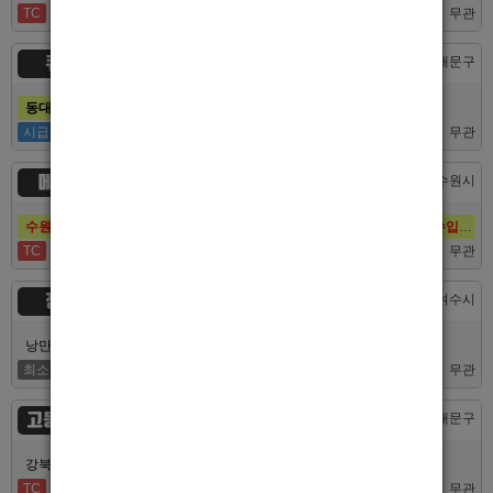
TC
40,000
무관
큐브
서울 > 동대문구
동대문호빠 큐브, 장안동호빠 최고의 대우로 선수 모집합니다.
시급
50,000
무관
메이드
경기 > 수원시
수원호빠 메이드, 인계동호빠 1등 최고의 선수, 알바 대모집, 복지최고, 수입최고
TC
60,000
무관
정원
전남 > 여수시
낭만의 도시 여수남보도 호빠알바 해보실분 모집합니다 최고대우보장
최소
5,000,000
무관
고등어노래방
서울 > 동대문구
강북 1등 신세계 장안동호빠 알바모집합니다 동대문호빠
TC
40,000
무관