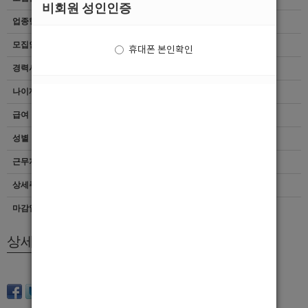
비회원 성인인증
업종형태
여성전용클럽
모집인원
항시모집
휴대폰 본인확인
경력사항
무관
나이제한
무관
급여
[TC]30,000
성별
남자
근무지역
인천 > 남동구
상세주소
인천 남동구 간석동 211-2 대원프라자 7층 텐프로
마감일자
상시모집
상세모집내용