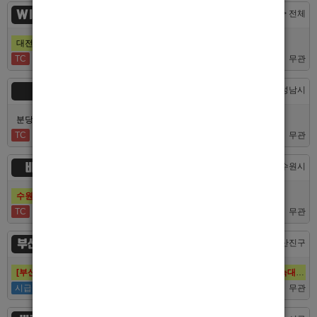
WINNER
대전 > 전체
대전호빠 제일 오래된 박스에서 남보도, 호빠알바를 모집합니다
TC
40,000
무관
숨
경기 > 성남시
분당호빠 숨에서 가족처럼 함께일할 알바 분들을 모십니다.
TC
60,000
무관
비스트
경기 > 수원시
수원호빠 비스트 인증업소에서 알바 선수 구인합니다
TC
60,000
무관
부산 퍼스트
부산 > 부산진구
[부산호빠 퍼스트] 대한민국 1등규모! 서면호빠 12년째 독점! (구. 헤라,늑대,썸,버드)
시급
50,000
무관