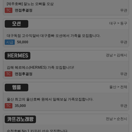
[제주호빠] 잘노는 오빠들 오삼
TC
면접후결정
무관
오션
대구 > 동구
대구독점 고수익알바 대구중빠 오션에서 가족을 모집합니다.
시급
50,000
무관
HERMES
경남 > 김해시
김해 헤르메스(HERMES) 가족 모집합니다!
TC
면접후결정
무관
엠룸
울산 > 전체
울산 최고의 울산호빠 원에서 일해보실 가족모집합니다.
TC
35,000
무관
카프리노래방
전남 > 순천시
순천호빠 No.1 카프리 선수 모집합니다