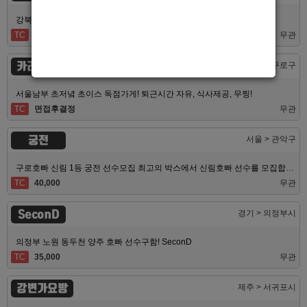
강북 1등 신세계 장안동호빠 알바모집합니다 동대문호빠
TC
40,000
무관
카라노래빠
서울 > 구로구
서울남부 초저녘 초이스 독점가게! 퇴근시간 자유, 식사제공, 무찡!
TC
면접후결정
무관
궁전
서울 > 관악구
구로호빠 신림 1등 궁전 선수모집 최고의 박스에서 신림호빠 선수를 모집합니다
TC
40,000
무관
SeconD
경기 > 의정부시
의정부 노원 동두천 양주 호빠 선수구함! SeconD
TC
35,000
무관
강변가요방
제주 > 서귀포시