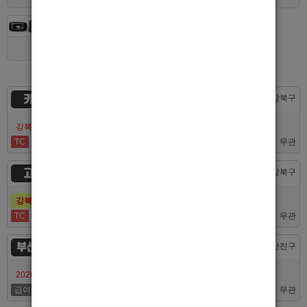
경기 > 용인시
카지노
서울 > 강북구
강북호빠 No1 남보도 프라다 성북, 노원, 강북, 수유 원콜
TC
50,000
무관
고추밭
서울 > 강북구
강북호빠 1등 수유 남자도우미(호빠) 고추밭에서 선수 구합니다
TC
50,000
무관
부산서면루나
부산 > 부산진구
2026/7/10일 가성비 부산 호스트빠 루나에서 식구 구합니다
급여협의
면접후결정
무관