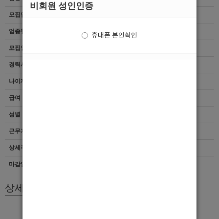
비회원 성인인증
모집업종
선수
업종형태
여성전용클럽
휴대폰 본인확인
모집인원
항시모집
경력사항
신입
나이제한
20세 ~ 38세
급여
[시급]30,000
성별
남자
근무지역
경기 > 군포시
상세주소
산본 역
마감일자
상시모집
상세모집내용