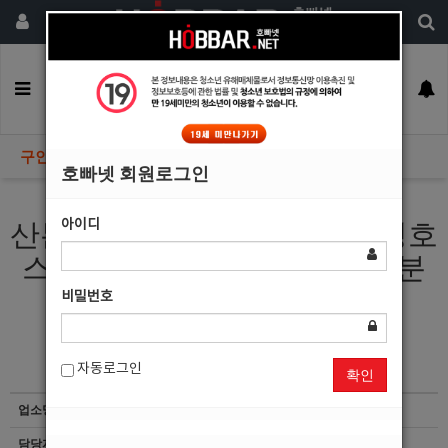
회원가입
구인정보
일자리구해요
커뮤니티
광고안내
이력서등록
구인정보
호빠넷 회원로그인
아이디
산본/금정/군포 산본호빠 금정호
스트바에서 가족같이 일하실분
모십니다.
비밀번호
자동로그인
확인
업소명
시크
담당자
마감된 공고입니다.