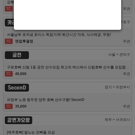
강북 1등 신세계 장안동호빠 알바모집합니다 동대문호빠
TC
40,000
무관
카라노래빠
서울 > 구로구
서울남부 초저녘 초이스 독점가게! 퇴근시간 자유, 식사제공, 무찡!
TC
면접후결정
무관
궁전
서울 > 관악구
구로호빠 신림 1등 궁전 선수모집 최고의 박스에서 신림호빠 선수를 모집합니다
TC
40,000
무관
SeconD
경기 > 의정부시
의정부 노원 동두천 양주 호빠 선수구함! SeconD
TC
35,000
무관
강변가요방
제주 > 서귀포시
[제주호빠] 잘노는 오빠들 오삼