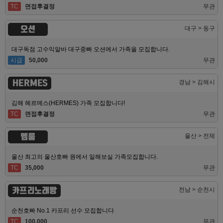
TC
면접후결정
무관
오션
대구 > 동구
대구독점 고수익알바 대구중빠 오션에서 가족을 모집합니다.
시급
50,000
무관
HERMES
경남 > 김해시
김해 헤르메스(HERMES) 가족 모집합니다!
TC
면접후결정
무관
엠룸
울산 > 전체
울산 최고의 울산호빠 원에서 일해보실 가족모집합니다.
TC
35,000
무관
카프리노래방
전남 > 순천시
순천호빠 No.1 카프리 선수 모집합니다
TC
100,000
무관