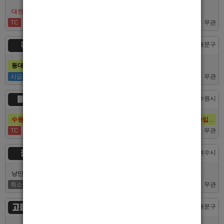
대전호빠 최고의 팀 브라더에서 선수 추가모집합니다!
TC
40,000
무관
큐브
서울 > 동대문구
동대문호빠 큐브, 장안동호빠 최고의 대우로 선수 모집합니다.
시급
50,000
무관
메이드
경기 > 수원시
수원호빠 메이드, 인계동호빠 1등 최고의 선수, 알바 대모집, 복지최고, 수입최고
TC
60,000
무관
정원
전남 > 여수시
낭만의 도시 여수남보도 호빠알바 해보실분 모집합니다 최고대우보장
최소
5,000,000
무관
고등어노래방
서울 > 동대문구