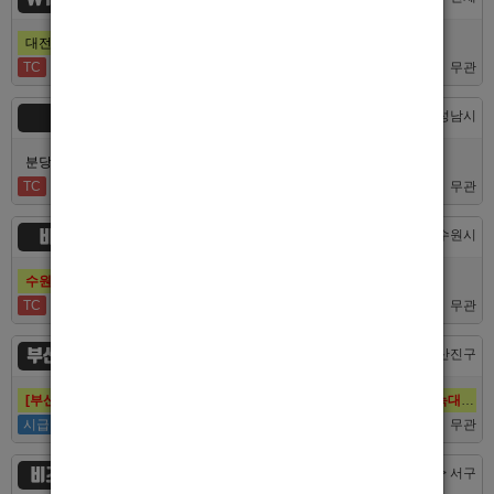
대전호빠 제일 오래된 박스에서 남보도, 호빠알바를 모집합니다
TC
40,000
무관
숨
경기 > 성남시
분당호빠 숨에서 가족처럼 함께일할 알바 분들을 모십니다.
TC
60,000
무관
비스트
경기 > 수원시
수원호빠 비스트 인증업소에서 알바 선수 구인합니다
TC
60,000
무관
부산 퍼스트
부산 > 부산진구
[부산호빠 퍼스트] 대한민국 1등규모! 서면호빠 12년째 독점! (구. 헤라,늑대,썸,버드)
시급
50,000
무관
비즈니스
대전 > 서구