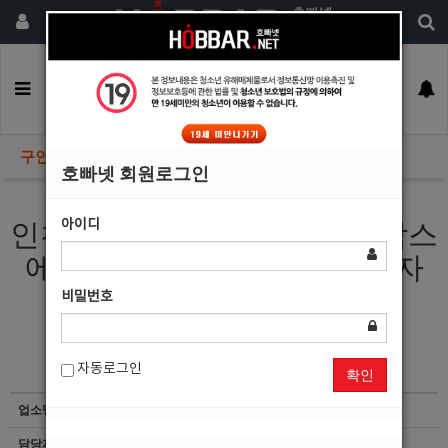
회원가입
구인정보
일자리구해요
커뮤니티
광고안내
이력서등록
구인정보
호빠넷 회원로그인
아이디
인천호빠 인천호스트바 1등 박스
에서 선수 모집합니다!!(초보자
환영)
비밀번호
자동로그인
확인
업소명
부엉이노래클럽
담당자
마감된 공고입니다.