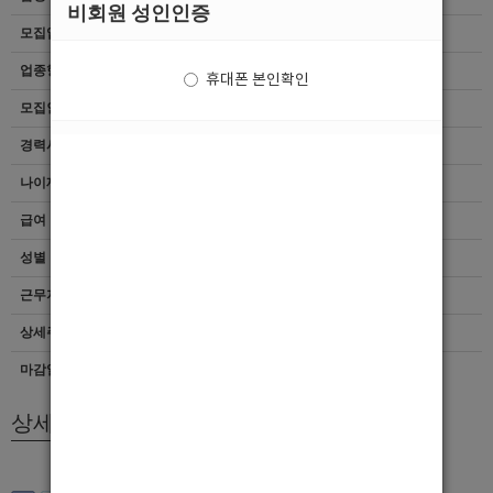
비회원 성인인증
모집업종
선수
업종형태
여성전용클럽
휴대폰 본인확인
모집인원
항시모집
경력사항
무관
나이제한
20세 ~ 45세
급여
[TC]100,000
성별
남자
근무지역
인천 > 전체
상세주소
인천 부평구 부평대로17번길22 지층
마감일자
상시모집
상세모집내용