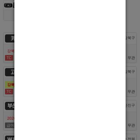
경기 > 용인시
카지노
서울 > 강북구
강북호빠 No1 남보도 프라다 성북, 노원, 강북, 수유 원콜
TC
50,000
무관
고추밭
서울 > 강북구
강북호빠 1등 수유 남자도우미(호빠) 고추밭에서 선수 구합니다
TC
50,000
무관
부산서면루나
부산 > 부산진구
2026/7/10일 가성비 부산 호스트빠 루나에서 식구 구합니다
급여협의
면접후결정
무관
WINNER
대전 > 전체