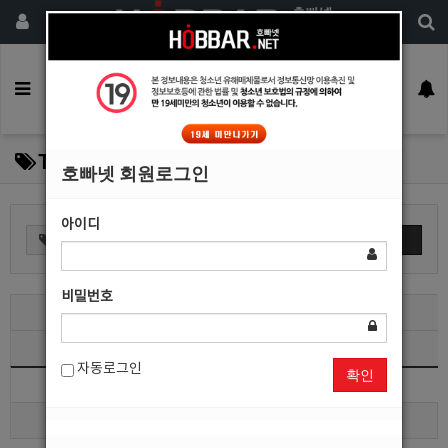
회원가입
구인정보
일자리구해요
커뮤니티
광고안내
이력서등록
Tag Box
호빠넷 회원로그인
아이디
검색
비밀번호
최신
인기
자동로그인
확인
색인
Total 456