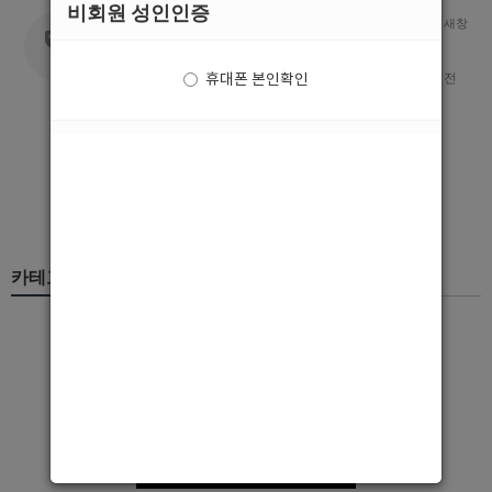
비회원 성인인증
2019 즐거운 설 명절 되세요.
새창
0
1,299
안녕하세요국내최대 남자도우미(호빠,호스트바) 구인구직 전
휴대폰 본인확인
문사이트 호빠넷 입니다.2019 설 기간(2/4~2/…
더보기
1
카테고리