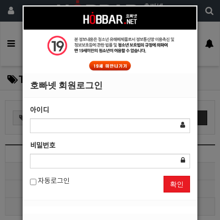
회원가입
구인정보
일자리구해요
커뮤니티
광고안내
이력서등록
Tag Box
호빠넷 회원로그인
아이디
검색
비밀번호
Total 1
최신
자동로그인
확인
인기
색인