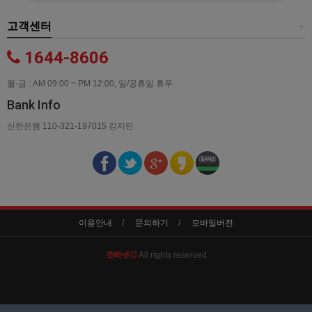
고객센터
+
1644-8606
월-금 : AM 09:00 ~ PM 12:00, 일/공휴일 휴무
Bank Info
신한은행 110-321-197015 강지민
이용안내
문의하기
모바일버전
호빠넷
All rights reserved