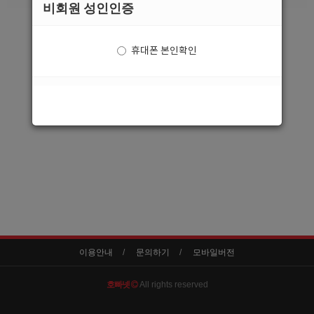
비회원 성인인증
메인으로
휴대폰 본인확인
이용안내
문의하기
모바일버전
호빠넷
All rights reserved