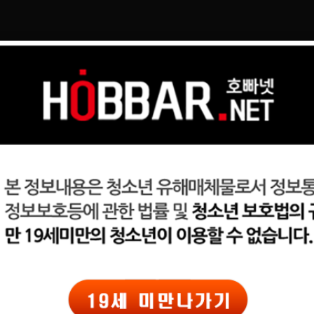
일자리구해요
커뮤니티
광고