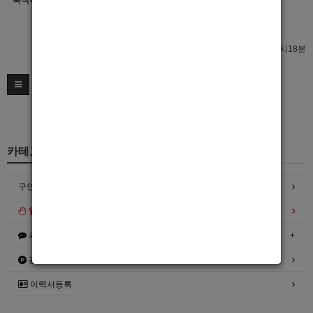
숙식여부
이력서 열람서비스 신청
이력서 열람서비스 신청
최종수정일 : 2026년05월21일 14시18분
카테고리
구인정보
일자리구해요
커뮤니티
광고안내
이력서등록