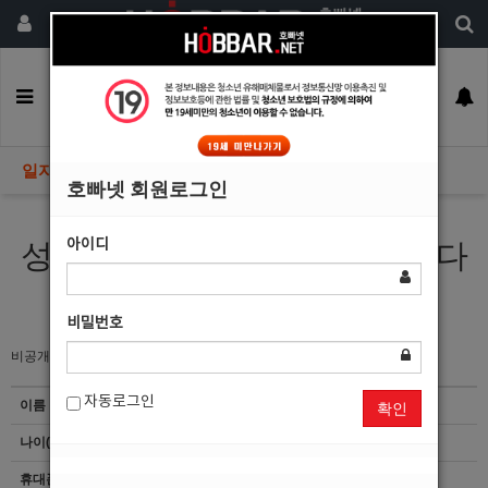
회원가입
구인정보
일자리구해요
커뮤니티
광고안내
이력서등록
일자리구해요
호빠넷 회원로그인
아이디
성실 하나만큼은 어느 누구보다
자신있습니다.
비밀번호
비공개
자동로그인
이름
서*진
확인
나이(성별)
29(남)
휴대폰
이력서 열람서비스 신청