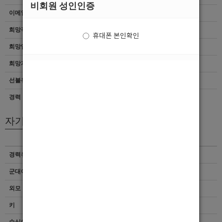
비회원 성인인증
이메일
이력서 열람서비스 신청
희망직종
선수웨이터
휴대폰 본인확인
희망업종
기타
희망지역
경기 > 전체
선불유무
협의
경력
초보
자기소개서
경력유무
이력서 열람서비스 신청
군대여부
이력서 열람서비스 신청
외모 및 스타일
이력서 열람서비스 신청
키
이력서 열람서비스 신청