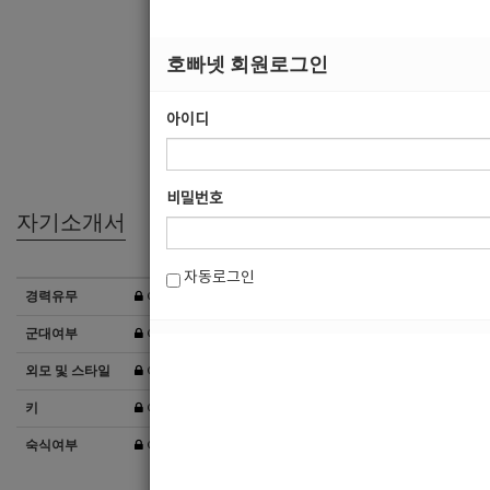
희망직종
희망업종
호빠넷 회원로그인
희망지역
아이디
선불유무
경력
비밀번호
자기소개서
자동로그인
경력유무
이력서 열람서비스 신청
군대여부
이력서 열람서비스 신청
외모 및 스타일
이력서 열람서비스 신청
키
이력서 열람서비스 신청
숙식여부
이력서 열람서비스 신청