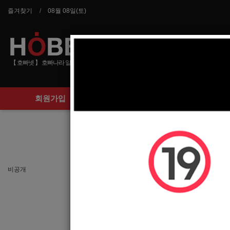
즐겨찾기
08월 08일(토)
【 호빠넷 】 호빠나라 알바사이트 호스트바 선수 구인구직
회원가입
구인정보
인물 훤칠하고
비공개
이름
나이(성별)
휴대폰
이메일