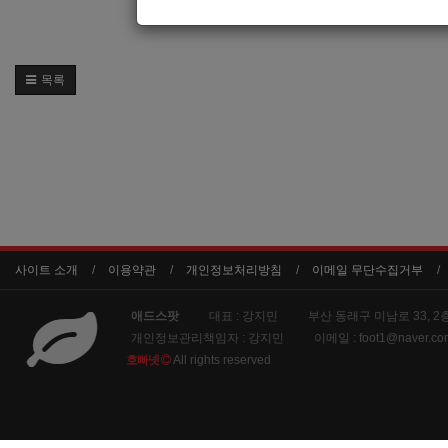
목록
사이트 소개
이용약관
개인정보처리방침
이메일 무단수집거부
애드스팟
대표 : 강지민
부산 동래구 미남로 33, 2
개인정보관리책임자 : 강지민
이메일 :
foot1@naver.co
호빠넷
All rights reserved