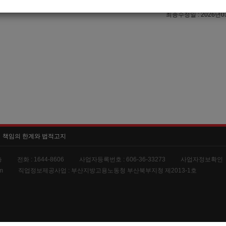
이력서 열람서비스 신청
최종수정일 : 2026년0
책임의 한계와 법적고지
층
전화 :
1644-8606
사업자등록번호 :
606-36-33273
사업자정보확인
m
직업정보제공사업 :
부산지방고용노동청 부산북부지청 제2013-1호