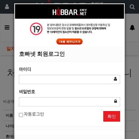
회원가입
구인정보
일자리구해요
커뮤니티
광고안내
이력서등록
일자리구해요
호빠넷 회원로그인
아이디
처음이지만 열심히 해보겠습니
다!시켜만 주세요.
비밀번호
비공개
자동로그인
이름
이*희
확인
나이(성별)
0(남)
휴대폰
이력서 열람서비스 신청