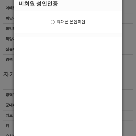
비회원 성인인증
이메일
이력서 열람서비스 신청
희망직종
웨이터
휴대폰 본인확인
희망업종
여성전용클럽
희망지역
경남 > 마산시
선불유무
선불
경력
초보
자기소개서
경력유무
이력서 열람서비스 신청
군대여부
이력서 열람서비스 신청
외모 및 스타일
이력서 열람서비스 신청
키
이력서 열람서비스 신청