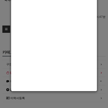
숙식여부
이력서 열람서비스 신청
이력서 열람서비스 신청
최종수정일 : 2026년02월10일 18시47분
카테고리
구인정보
일자리구해요
커뮤니티
광고안내
이력서등록