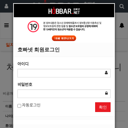
회원가입
구인정보
일자리구해요
커뮤니티
광고안내
이력서등록
일자리구해요
호빠넷 회원로그인
아이디
처음이지만 열심히 해보겠습니
다!시켜만 주세요.
비밀번호
비공개
자동로그인
이름
준*이
확인
나이(성별)
27(남)
휴대폰
이력서 열람서비스 신청