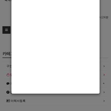
숙식여부
이력서 열람서비스 신청
이력서 열람서비스 신청
최종수정일 : 2026년02월06일 21시24분
카테고리
구인정보
일자리구해요
커뮤니티
광고안내
이력서등록