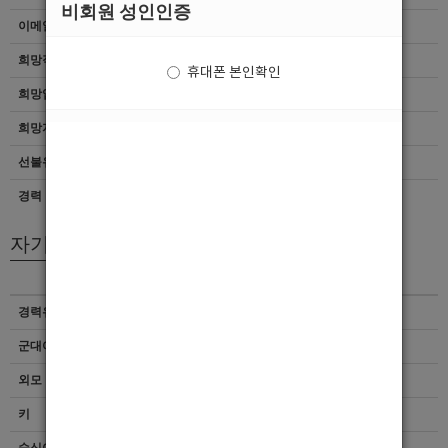
비회원 성인인증
이메일
이력서 열람서비스 신청
희망직종
선수
휴대폰 본인확인
희망업종
여성전용클럽
희망지역
경남 > 진주시
선불유무
협의
경력
초보
자기소개서
경력유무
이력서 열람서비스 신청
군대여부
이력서 열람서비스 신청
외모 및 스타일
이력서 열람서비스 신청
키
이력서 열람서비스 신청