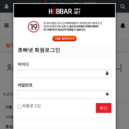
회원가입
구인정보
일자리구해요
커뮤니티
광고안내
이력서등록
일자리구해요
호빠넷 회원로그인
아이디
처음이지만 열심히 해보겠습니
다!시켜만 주세요.
비밀번호
비공개
자동로그인
이름
이*석
확인
나이(성별)
56()
휴대폰
이력서 열람서비스 신청