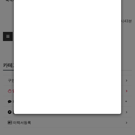
숙식여부
이력서 열람서비스 신청
이력서 열람서비스 신청
최종수정일 : 2026년01월06일 03시43분
카테고리
구인정보
일자리구해요
커뮤니티
광고안내
이력서등록