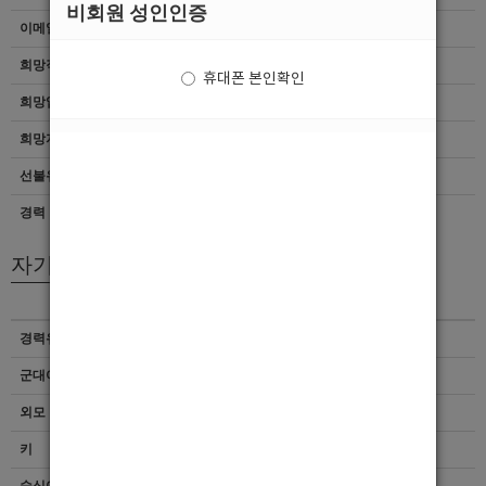
비회원 성인인증
이메일
이력서 열람서비스 신청
희망직종
선수박스웨이터선수 박스
휴대폰 본인확인
희망업종
기타
희망지역
서울 > 강서구
선불유무
협의
경력
초보
자기소개서
경력유무
이력서 열람서비스 신청
군대여부
이력서 열람서비스 신청
외모 및 스타일
이력서 열람서비스 신청
키
이력서 열람서비스 신청