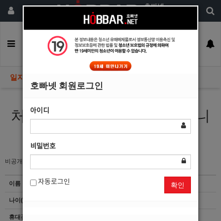
회원가입
구인정보
일자리구해요
커뮤니티
광고안내
이력서등록
일자리구해요
호빠넷 회원로그인
아이디
처음이지만 열심히 해보겠습니
다!시켜만 주세요.
비밀번호
비공개
자동로그인
이름
조*희
확인
나이(성별)
32(남)
휴대폰
이력서 열람서비스 신청