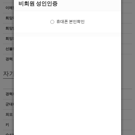
비회원 성인인증
이메일
이력서 열람서비스 신청
희망직종
선수
휴대폰 본인확인
희망업종
기타
희망지역
인천 > 전체
선불유무
협의
경력
초보
자기소개서
경력유무
이력서 열람서비스 신청
군대여부
이력서 열람서비스 신청
외모 및 스타일
이력서 열람서비스 신청
키
이력서 열람서비스 신청