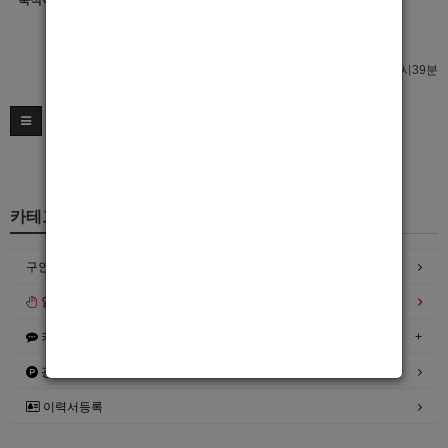
숙식여부
이력서 열람서비스 신청
이력서 열람서비스 신청
최종수정일 : 2025년12월12일 09시39분
카테고리
구인정보
일자리구해요
커뮤니티
광고안내
이력서등록