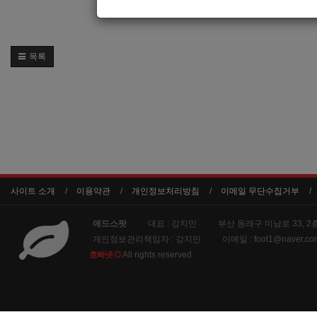
목록
사이트 소개
이용약관
개인정보처리방침
이메일 무단수집거부
애드스팟
대표 : 강지민
부산 동래구 미남로 33, 2
개인정보관리책임자 : 강지민
이메일 :
foot1@naver.co
호빠넷
All rights reserved