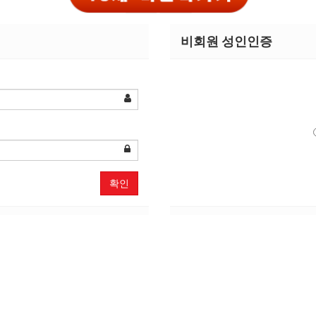
선수선수 박스
여성전용클럽
비회원 성인인증
경기 > 용인시
협의
초보
확인