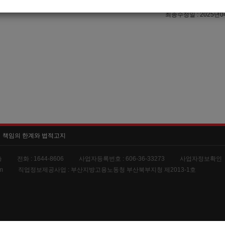
이력서 열람서비스 신청
최종수정일 : 2025년0
책임의 한계와 법적고지
층
전화 :
1644-8606
사업자등록번호 :
606-36-33273
사업자정보확인
m
직업정보제공사업 :
부산지방고용노동청 부산북부지청 제2013-1호