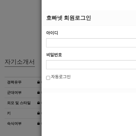
희망직종
희망업종
호빠넷 회원로그인
희망지역
아이디
선불유무
경력
비밀번호
자기소개서
자동로그인
경력유무
이력서 열람서비스 신청
군대여부
이력서 열람서비스 신청
외모 및 스타일
이력서 열람서비스 신청
키
이력서 열람서비스 신청
숙식여부
이력서 열람서비스 신청