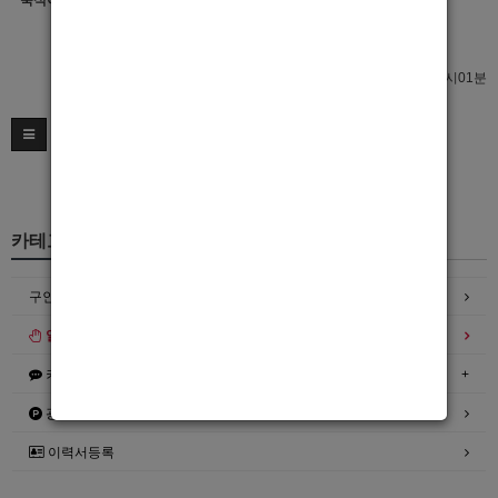
숙식여부
이력서 열람서비스 신청
이력서 열람서비스 신청
최종수정일 : 2023년01월01일 20시01분
카테고리
구인정보
일자리구해요
커뮤니티
광고안내
이력서등록