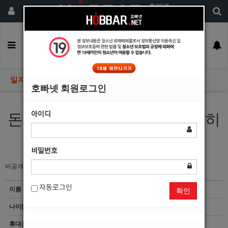
회원가입
구인정보
일자리구해요
커뮤니티
광고안내
이력서등록
일자리구해요
호빠넷 회원로그인
아이디
돈만 많이 준다면 뭐든지 열심히
할 자신이 있습니다.
비밀번호
비공개
자동로그인
이름
인*영
확인
나이(성별)
24(남)
휴대폰
이력서 열람서비스 신청