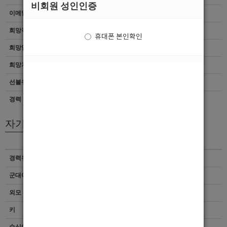
비회원 성인인증
이메일
이력서 열람서비스 신청
희망직종
선수웨이터
휴대폰 본인확인
희망업종
여성전용클럽
희망지역
경기 > 성남시
선불유무
협의
경력
초보
자기소개서
경력유무
이력서 열람서비스 신청
군대여부
이력서 열람서비스 신청
외모 및 스타일
이력서 열람서비스 신청
키
이력서 열람서비스 신청