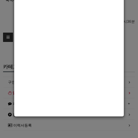
숙식여부
이력서 열람서비스 신청
이력서 열람서비스 신청
최종수정일 : 2022년10월15일 05시36분
카테고리
구인정보
일자리구해요
커뮤니티
광고안내
이력서등록