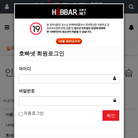
회원가입
구인정보
일자리구해요
커뮤니티
광고안내
이력서등록
일자리구해요
호빠넷 회원로그인
아이디
인물 훤칠하고 잘난놈 여기 있습
니다.
비밀번호
비공개
자동로그인
이름
차*인
확인
나이(성별)
29(남)
휴대폰
이력서 열람서비스 신청