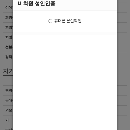
비회원 성인인증
이메일
이력서 열람서비스 신청
희망직종
선수박스
휴대폰 본인확인
희망업종
여성전용클럽
희망지역
서울 > 성북구
선불유무
협의
경력
초보
자기소개서
경력유무
이력서 열람서비스 신청
군대여부
이력서 열람서비스 신청
외모 및 스타일
이력서 열람서비스 신청
키
이력서 열람서비스 신청