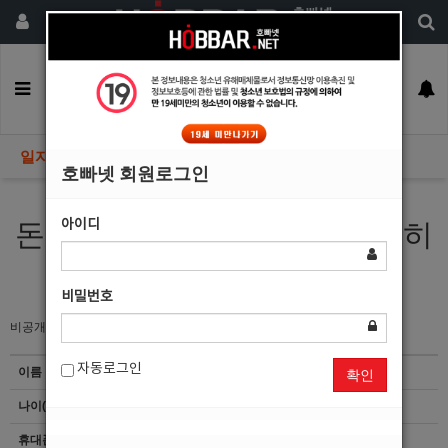
회원가입
구인정보
일자리구해요
커뮤니티
광고안내
이력서등록
일자리구해요
호빠넷 회원로그인
아이디
돈만 많이 준다면 뭐든지 열심히
할 자신이 있습니다.
비밀번호
비공개
자동로그인
이름
김*람
확인
나이(성별)
28(남)
휴대폰
이력서 열람서비스 신청