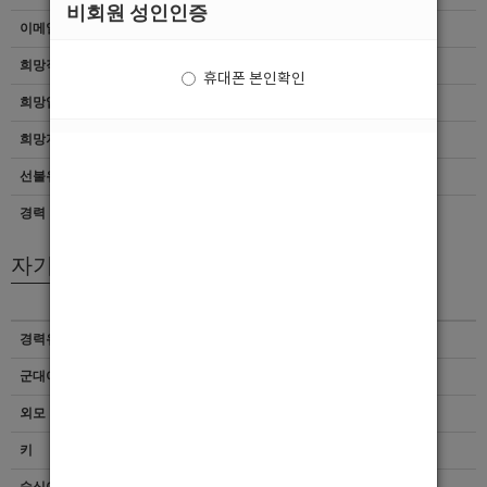
비회원 성인인증
이메일
이력서 열람서비스 신청
희망직종
선수
휴대폰 본인확인
희망업종
Gay/Trans Bar/중빠
희망지역
충북 > 청주시 상당구
선불유무
협의
경력
초보
자기소개서
경력유무
이력서 열람서비스 신청
군대여부
이력서 열람서비스 신청
외모 및 스타일
이력서 열람서비스 신청
키
이력서 열람서비스 신청