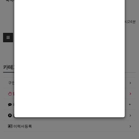
숙식여부
이력서 열람서비스 신청
이력서 열람서비스 신청
최종수정일 : 2022년09월26일 00시24분
카테고리
구인정보
일자리구해요
커뮤니티
광고안내
이력서등록