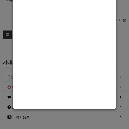
숙식여부
이력서 열람서비스 신청
이력서 열람서비스 신청
최종수정일 : 2022년09월10일 12시18분
카테고리
구인정보
일자리구해요
커뮤니티
광고안내
이력서등록