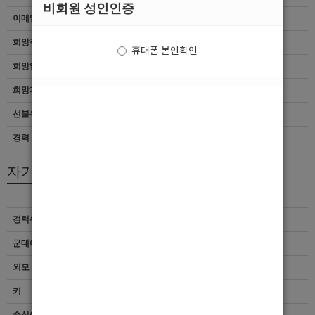
비회원 성인인증
이메일
이력서 열람서비스 신청
희망직종
선수
휴대폰 본인확인
희망업종
여성전용클럽
희망지역
서울 > 전체
선불유무
선불
경력
4년이상
자기소개서
경력유무
이력서 열람서비스 신청
군대여부
이력서 열람서비스 신청
외모 및 스타일
이력서 열람서비스 신청
키
이력서 열람서비스 신청