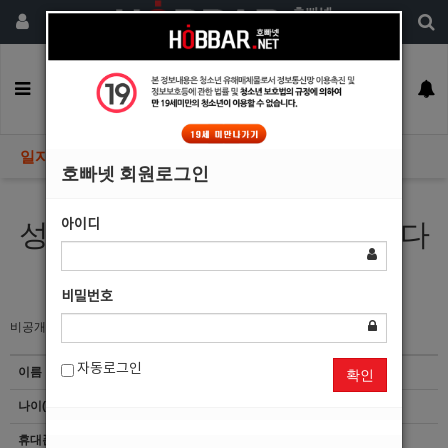
회원가입
구인정보
일자리구해요
커뮤니티
광고안내
이력서등록
일자리구해요
호빠넷 회원로그인
아이디
성실 하나만큼은 어느 누구보다
자신있습니다.
비밀번호
비공개
자동로그인
이름
배*결
확인
나이(성별)
28(남)
휴대폰
이력서 열람서비스 신청