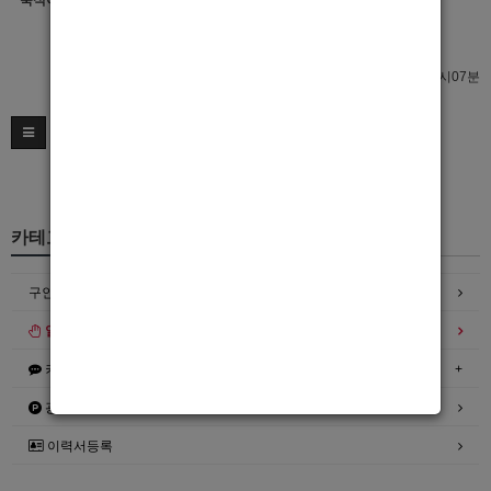
숙식여부
이력서 열람서비스 신청
이력서 열람서비스 신청
최종수정일 : 2022년07월19일 07시07분
카테고리
구인정보
일자리구해요
커뮤니티
광고안내
이력서등록