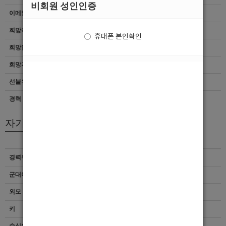
비회원 성인인증
이메일
이력서 열람서비스 신청
희망직종
선수
휴대폰 본인확인
희망업종
기타
희망지역
해외 > 미국
선불유무
선불
경력
10년이상
자기소개서
경력유무
이력서 열람서비스 신청
군대여부
이력서 열람서비스 신청
외모 및 스타일
이력서 열람서비스 신청
키
이력서 열람서비스 신청