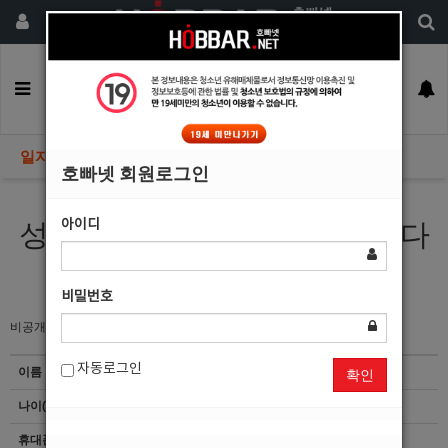
회원가입
구인정보
일자리구해요
커뮤니티
광고안내
이력서등록
일자리구해요
호빠넷 회원로그인
아이디
성실 하나만큼은 어느 누구보다
자신있습니다.
비밀번호
비공개
자동로그인
이름
정*민
확인
나이(성별)
40(남)
휴대폰
이력서 열람서비스 신청