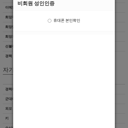
비회원 성인인증
이메일
이력서 열람서비스 신청
희망직종
선수박스
휴대폰 본인확인
희망업종
기타
희망지역
광주 > 서구
선불유무
협의
경력
초보
자기소개서
경력유무
이력서 열람서비스 신청
군대여부
이력서 열람서비스 신청
외모 및 스타일
이력서 열람서비스 신청
키
이력서 열람서비스 신청