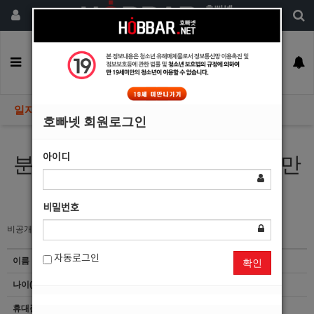
회원가입
구인정보
일자리구해요
커뮤니티
광고안내
이력서등록
일자리구해요
호빠넷 회원로그인
아이디
분위기 업시키는것과 노는것 만
큼은 정말 잘할수 있습니다.
비밀번호
비공개
자동로그인
이름
한*철
확인
나이(성별)
31(남)
휴대폰
이력서 열람서비스 신청