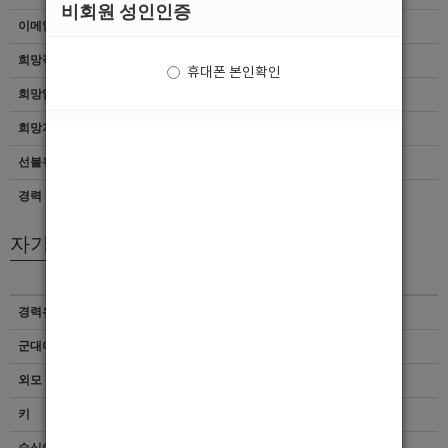
비회원 성인인증
이메일
이력서 열람서비스 신청
희망직종
선수
휴대폰 본인확인
희망업종
여성전용클럽
희망지역
서울 > 전체
선불유무
협의
경력
초보
자기소개서
경력유무
이력서 열람서비스 신청
군대여부
이력서 열람서비스 신청
외모 및 스타일
이력서 열람서비스 신청
키
이력서 열람서비스 신청