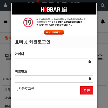
회원가입
구인정보
일자리구해요
커뮤니티
광고안내
이력서등록
일자리구해요
호빠넷 회원로그인
아이디
말빨 하나는 남들보다 자신있습
니다.
비밀번호
비공개
자동로그인
이름
지*민
확인
나이(성별)
35(남)
휴대폰
이력서 열람서비스 신청