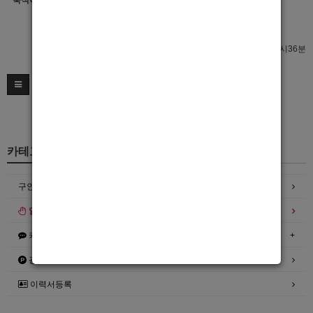
숙식여부
이력서 열람서비스 신청
이력서 열람서비스 신청
최종수정일 : 2021년11월29일 05시36분
카테고리
구인정보
일자리구해요
커뮤니티
광고안내
이력서등록