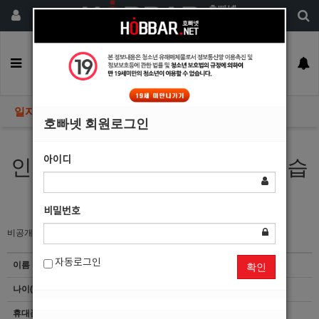
회원가입
구인정보
일자리구해요
커뮤니티
광고안내
이력서등록
일자리구해요
호빠넷 회원로그인
아이디
인물 훤칠하고 잘난놈 여기 있습
니다.
비밀번호
비공개
자동로그인
이름
장*봉
확인
나이(성별)
35(남)
휴대폰
이력서 열람서비스 신청