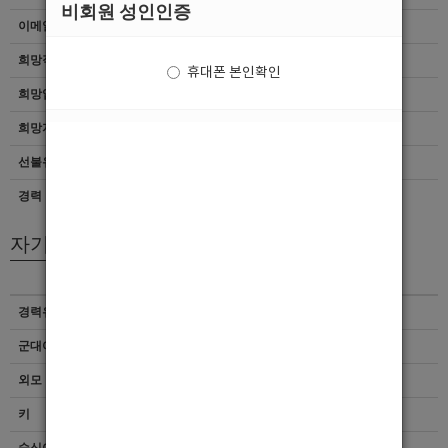
비회원 성인인증
이메일
이력서 열람서비스 신청
희망직종
선수
휴대폰 본인확인
희망업종
여성전용클럽
희망지역
서울 > 전체
선불유무
협의
경력
초보
자기소개서
경력유무
이력서 열람서비스 신청
군대여부
이력서 열람서비스 신청
외모 및 스타일
이력서 열람서비스 신청
키
이력서 열람서비스 신청