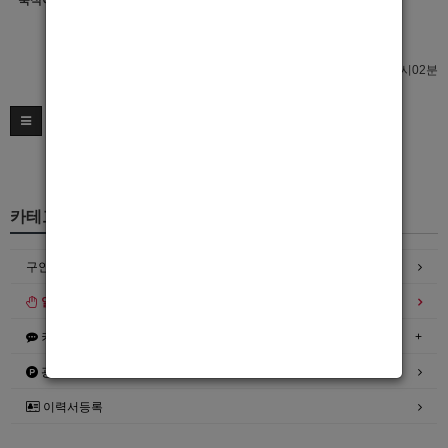
숙식여부
이력서 열람서비스 신청
이력서 열람서비스 신청
최종수정일 : 2021년08월21일 15시02분
카테고리
구인정보
일자리구해요
커뮤니티
광고안내
이력서등록