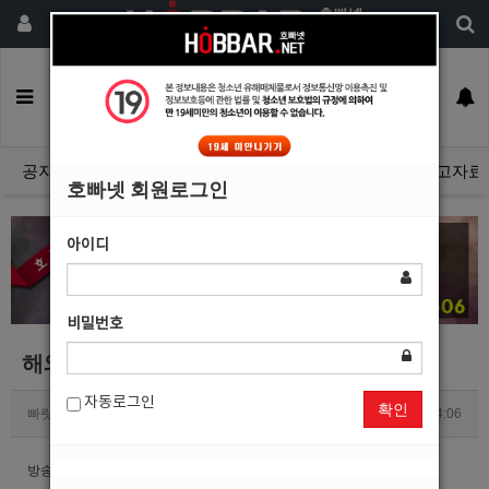
회원가입
구인정보
일자리구해요
커뮤니티
광고안내
이력서등록
공지사항
자유게시판
광고관리문의수정
호빠넷 광고자료
호빠넷 회원로그인
아이디
비밀번호
해외에서 방송하실 남자분 있으신가요??
자동로그인
확인
빠릿빠릿
0
1682
2025.02.18 14:06
방송 경험자 우대