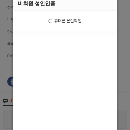
비회원 성인인증
성격 활발하신분 우대
너무 어리면 안됩니다.
휴대폰 본인확인
만나서 미팅 후 급여 결정
해외 출국 시 문제되는 사람 X
010-7316-2938 편하게 연락주세요
0
Comments
로그인한 회원만 댓글 등록이 가능합니다.