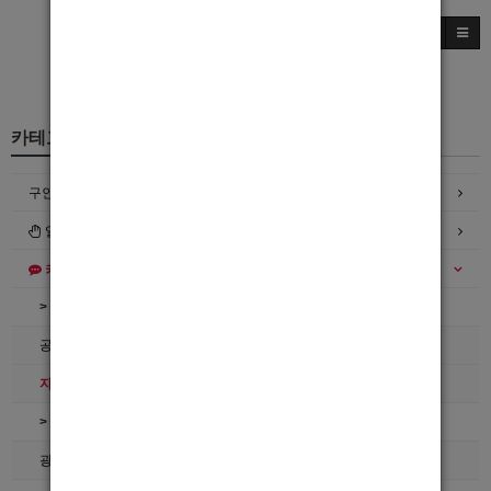
카테고리
구인정보
일자리구해요
커뮤니티
> 공지사항
공지사항
자유게시판
> 호빠넷 이용문의
광고관리문의수정