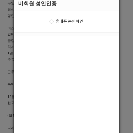
비회원 성인인증
쿠알라룸프 최초 남자 모델 전문 클럽 오픈
최상급 중국 국적의 남자모델 근무중
평민 출입 금지 가게
휴대폰 본인확인
비즈니스 노래방 X
일반 가라오케 X
클럽형 VIP룸
최저임금 월 800보장
1일 7시간 근무 월 20일 출근 기준
주류실적요구사항없음
근무시간 20:00~05:00(탄력성 근무)
숙박 : 도심속 최고급 새 아파트 4인실 1인1실 제공
12월 12일 가 오픈 예정이고
한국 선수들은 VIP방에만 입장 합니다 :)
(월 800만 기본보장, 팁 포함 1500~3000만 예상수익)
나라 특성상,