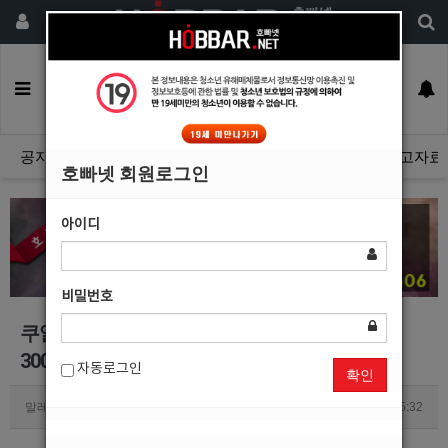
회원가입
구인정보
일자리구해요
커뮤니티
광고안내
이력서등록
공지사항
자유게시판
광고관리문의수정
호빠넷 광고자료
호빠넷 회원로그인
아이디
비밀번호
쿠알라룸프 남자 선수모집(기본급 800, 팁포합
3000가능)
자동로그인
확인
말레Bar
0
2071
2024.12.03 15:32