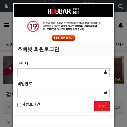
회원가입
구인정보
일자리구해요
커뮤니티
광고안내
이력서등록
공지사항
자유게시판
광고관리문의수정
호빠넷 광고자료
호빠넷 회원로그인
아이디
비밀번호
감사감사~
자동로그인
확인
은비
1
3073
2020.01.06 17:10
와.. 새벽 5신데도 전화 받아주시네요 ~ 덕분에 재미있게 놀았어요 !