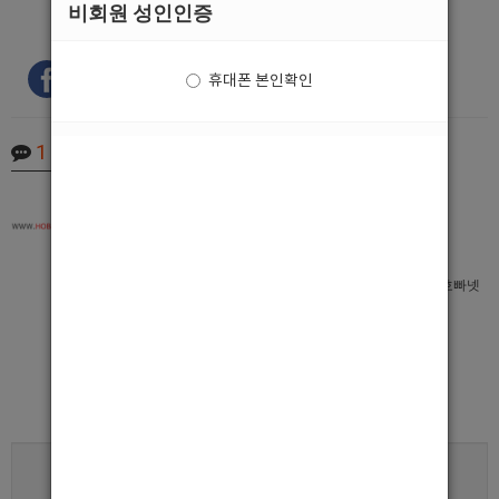
비회원 성인인증
휴대폰 본인확인
1
Comments
최고관리자
2020.01.06 17:12
안녕하세요
국내최대 남자도우미(호빠,호스트바) 구인구직 전문사이트 호빠넷
입니다.
다음에도 언제든지 연락주세요^^
그럼 즐거운 하루 되세요.
로그인한 회원만 댓글 등록이 가능합니다.