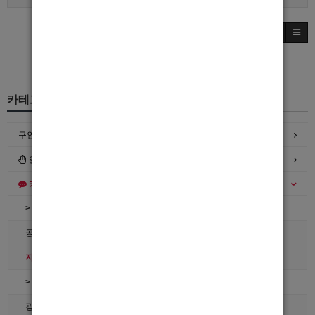
카테고리
구인정보
일자리구해요
커뮤니티
> 공지사항
공지사항
자유게시판
> 호빠넷 이용문의
광고관리문의수정